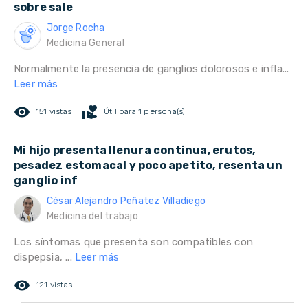
sobre sale
Jorge Rocha
Medicina General
Normalmente la presencia de ganglios dolorosos e infla...
Leer más
remove_red_eye
volunteer_activism
151 vistas
Útil para 1 persona(s)
Mi hijo presenta llenura continua, erutos,
pesadez estomacal y poco apetito, resenta un
ganglio inf
César Alejandro Peñatez Villadiego
Medicina del trabajo
Los síntomas que presenta son compatibles con
dispepsia, ...
Leer más
remove_red_eye
121 vistas