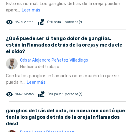
Esto es normal. Los ganglios detrás de la oreja pueden
apare...
Leer más
remove_red_eye
volunteer_activism
1324 vistas
Útil para 1 persona(s)
¿Qué puede ser si tengo dolor de ganglios,
están inflamados detrás de la oreja y me duele
el oído?
César Alejandro Peñatez Villadiego
Medicina del trabajo
Contra los ganglios inflamados no es mucho lo que se
pueda h...
Leer más
remove_red_eye
volunteer_activism
1446 vistas
Útil para 1 persona(s)
ganglios detrás del oido , mi novia me contó que
tenia los galgos detrás de la oreja inflamados
desd