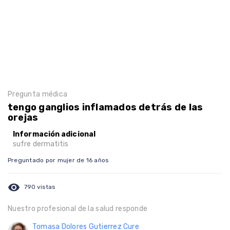
Pregunta médica
tengo ganglios inflamados detrás de las
orejas
Información adicional
sufre dermatitis
Preguntado por mujer de 16 años
visibility
790 vistas
Nuestro profesional de la salud responde
Tomasa Dolores Gutierrez Cure