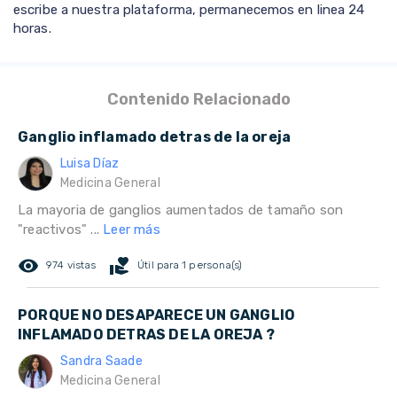
escribe a nuestra plataforma, permanecemos en linea 24
horas.
Contenido Relacionado
Ganglio inflamado detras de la oreja
Luisa Díaz
Medicina General
La mayoria de ganglios aumentados de tamaño son
"reactivos" ...
Leer más
remove_red_eye
volunteer_activism
974 vistas
Útil para 1 persona(s)
PORQUE NO DESAPARECE UN GANGLIO
INFLAMADO DETRAS DE LA OREJA ?
Sandra Saade
Medicina General