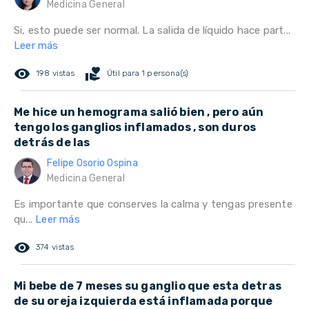
Medicina General
Si, esto puede ser normal. La salida de líquido hace part...
Leer más
remove_red_eye
volunteer_activism
198 vistas
Útil para 1 persona(s)
Me hice un hemograma salió bien , pero aún
tengo los ganglios inflamados , son duros
detrás de las
Felipe Osorio Ospina
Medicina General
Es importante que conserves la calma y tengas presente
qu...
Leer más
remove_red_eye
374 vistas
Mi bebe de 7 meses su ganglio que esta detras
de su oreja izquierda está inflamada porque