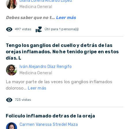
Diana Lorena Ricardo Lopez
Medicina General
Debes saber que no t...
Leer más
remove_red_eye
volunteer_activism
497 vistas
Útil para 1 persona(s)
Tengo los ganglios del cuello y detrás de las
orejas inflamados. No he tenido gripe en estos
días. L
Iván Alejandro Díaz Rengifo
Medicina General
La mayor parte de las veces los ganglios inflamados
doloroso...
Leer más
remove_red_eye
723 vistas
Foliculo inflamado detras de la oreja
Carmen Vanessa Stredel Maza