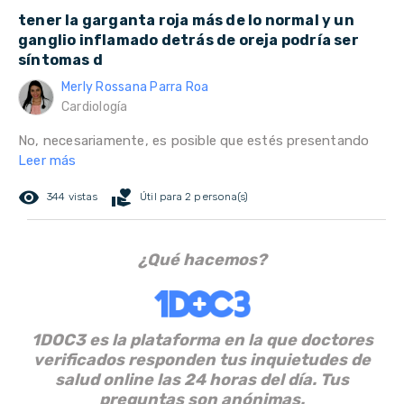
tener la garganta roja más de lo normal y un
ganglio inflamado detrás de oreja podría ser
síntomas d
Merly Rossana Parra Roa
Cardiología
No, necesariamente, es posible que estés presentando
Leer más
remove_red_eye
volunteer_activism
344 vistas
Útil para 2 persona(s)
¿Qué hacemos?
1DOC3 es la plataforma en la que doctores
verificados responden tus inquietudes de
salud online las 24 horas del día. Tus
preguntas son anónimas.