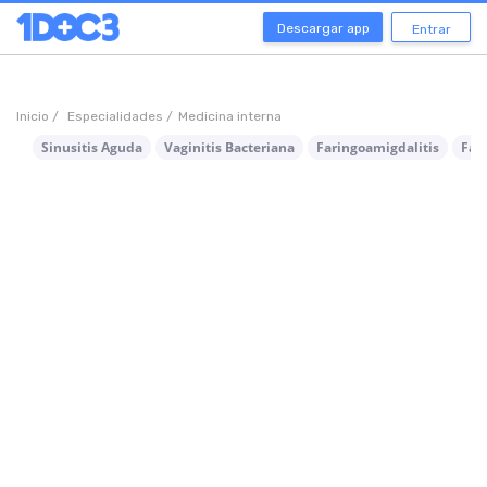
Descargar app
Entrar
Inicio /
Especialidades /
Medicina interna
Sinusitis Aguda
Vaginitis Bacteriana
Faringoamigdalitis
Fari