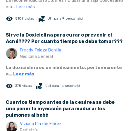
La recomendación actual es no usar una faja poscesárea
má...
Leer más
remove_red_eye
volunteer_activism
8109 vistas
Útil para 9 persona(s)
Sirve la Doxiciclina para curar o prevenir el
Acné???? Por cuanto tiempo se debe tomar???
Freddy Toloza Bonilla
Medicina General
La doxiciclina es un medicamento, perteneciente
a...
Leer más
remove_red_eye
volunteer_activism
378 vistas
Útil para 1 persona(s)
Cuantos tiempo antes de la cesárea se debe
uno poner la inyección para madurar los
pulmones al bebé
Viviana Pinzón Flórez
Pediatría