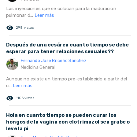
Las inyecciones que se colocan para la maduración
pulmonar d...
Leer más
remove_red_eye
298 vistas
Después de una cesárea cuanto tiempo se debe
esperar para tener relaciones sexuales??
Fernando Jose Briceño Sanchez
Medicina General
Aunque no existe un tiempo pre-establecido a partir del
c...
Leer más
remove_red_eye
1105 vistas
Hola en cuanto tiempo se pueden curar los
hongos de la vagina con clotrimazol sea grabe o
leve la pi