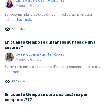
Diana Marcela Castillo Sanchez
Medicina General
Se recomienda la valoración con medico general para
saber...
Leer más
remove_red_eye
169 vistas
En cuanto tiempo se quitan los puntos de una
cesarea?
Jenny Eugenia Puentes Robles
Medicina General
Se retira la sutura a los ocho días de la cesaría si no habi...
Leer más
remove_red_eye
983 vistas
En cuanto tiempo se cura una cesárea por
completo.???