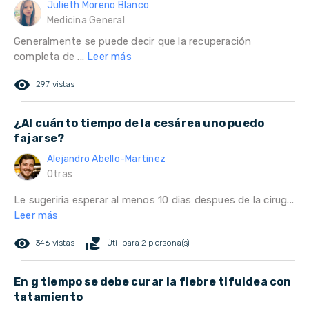
Julieth Moreno Blanco
Medicina General
Generalmente se puede decir que la recuperación
completa de ...
Leer más
remove_red_eye
297 vistas
¿Al cuánto tiempo de la cesárea uno puedo
fajarse?
Alejandro Abello-Martinez
Otras
Le sugeriria esperar al menos 10 dias despues de la cirug...
Leer más
remove_red_eye
volunteer_activism
346 vistas
Útil para 2 persona(s)
En g tiempo se debe curar la fiebre tifuidea con
tatamiento