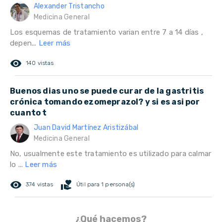
Alexander Tristancho
Medicina General
Los esquemas de tratamiento varian entre 7 a 14 días ,
depen...
Leer más
remove_red_eye
140 vistas
Buenos dias uno se puede curar de la gastritis
crónica tomando ezomeprazol? y si es asi por
cuanto t
Juan David Martínez Aristizábal
Medicina General
No, usualmente este tratamiento es utilizado para calmar
lo ...
Leer más
remove_red_eye
volunteer_activism
374 vistas
Útil para 1 persona(s)
¿Qué hacemos?