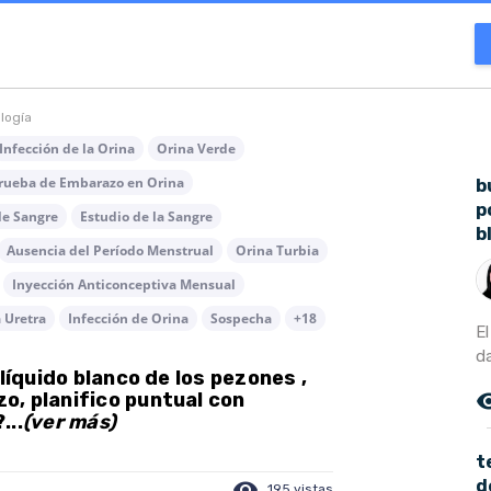
ología
Infección de la Orina
Orina Verde
rueba de Embarazo en Orina
b
p
de Sangre
Estudio de la Sangre
b
Ausencia del Período Menstrual
Orina Turbia
Inyección Anticonceptiva Mensual
a Uretra
Infección de Orina
Sospecha
+18
E
d
líquido blanco de los pezones ,
remove_r
, planifico puntual con
...
(ver más)
t
d
visibility
195 vistas