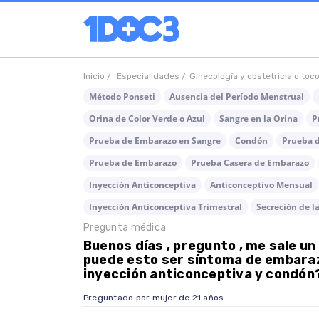
Inicio /
Especialidades /
Ginecología y obstetricia o toc
Método Ponseti
Ausencia del Período Menstrual
Orina de Color Verde o Azul
Sangre en la Orina
P
Prueba de Embarazo en Sangre
Condón
Prueba 
Prueba de Embarazo
Prueba Casera de Embarazo
Inyección Anticonceptiva
Anticonceptivo Mensual
Inyección Anticonceptiva Trimestral
Secreción de l
Pregunta médica
Buenos días , pregunto , me sale un 
puede esto ser síntoma de embarazo
inyección anticonceptiva y condón?
Preguntado por mujer de 21 años