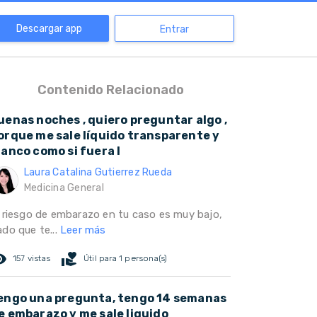
Descargar app
Entrar
Contenido Relacionado
uenas noches , quiero preguntar algo ,
orque me sale líquido transparente y
lanco como si fuera l
Laura Catalina Gutierrez Rueda
Medicina General
l riesgo de embarazo en tu caso es muy bajo,
ado que te...
Leer más
ed_eye
volunteer_activism
157 vistas
Útil para 1 persona(s)
engo una pregunta, tengo 14 semanas
e embarazo y me sale liquido