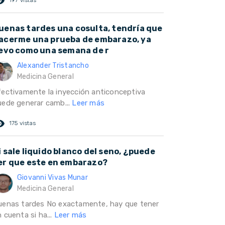
ed_eye
197 vistas
uenas tardes una cosulta, tendría que
acerme una prueba de embarazo, ya
levo como una semana de r
Alexander Tristancho
Medicina General
fectivamente la inyección anticonceptiva
uede generar camb...
Leer más
ed_eye
175 vistas
i sale liquido blanco del seno, ¿puede
er que este en embarazo?
Giovanni Vivas Munar
Medicina General
uenas tardes No exactamente, hay que tener
 cuenta si ha...
Leer más