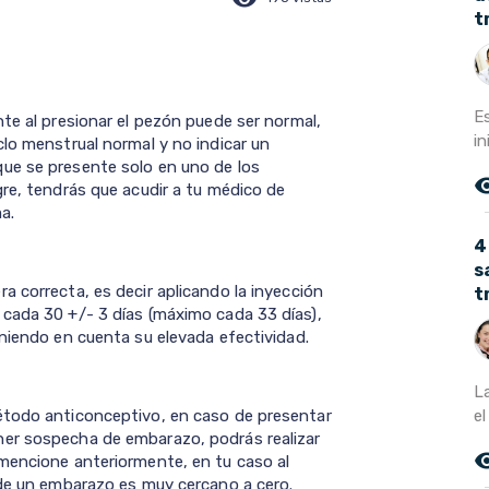
t
E
te al presionar el pezón puede ser normal,
in
clo menstrual normal y no indicar un
ue se presente solo en uno de los
remove_r
gre, tendrás que acudir a tu médico de
a.
4
s
a correcta, es decir aplicando la inyección
t
cada 30 +/- 3 días (máximo cada 33 días),
eniendo en cuenta su elevada efectividad.
L
el
étodo anticonceptivo, en caso de presentar
er sospecha de embarazo, podrás realizar
remove_r
mencione anteriormente, en tu caso al
 de un embarazo es muy cercano a cero.