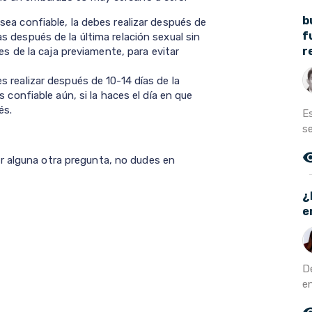
b
ea confiable, la debes realizar después de
f
 después de la última relación sexual sin
r
es de la caja previamente, para evitar
 realizar después de 10-14 días de la
 confiable aún, si la haces el día en que
és.
E
se
remove_r
r alguna otra pregunta, no dudes en
¿
e
D
en