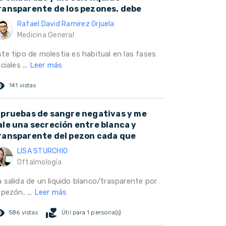
ransparente de los pezones. debe
Rafael David Ramirez Orjuela
Medicina General
ste tipo de molestia es habitual en las fases
iciales ...
Leer más
ed_eye
141 vistas
 pruebas de sangre negativas y me
ale una secreción entre blanca y
ransparente del pezon cada que
LISA STURCHIO
Oftalmología
a salida de un liquido blanco/trasparente por
 pezón, ...
Leer más
ed_eye
volunteer_activism
586 vistas
Útil para 1 persona(s)