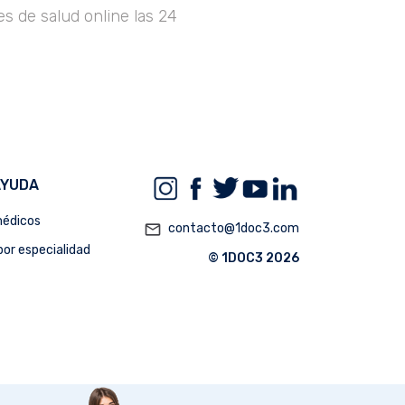
s de salud online las 24
AYUDA
édicos
mail_outline
contacto@1doc3.com
or especialidad
© 1DOC3 2026