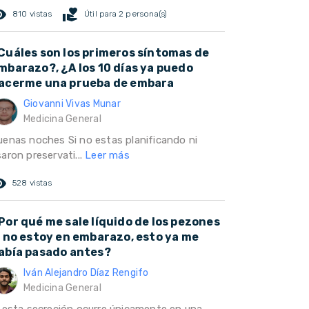
ed_eye
volunteer_activism
810 vistas
Útil para 2 persona(s)
Cuáles son los primeros síntomas de
mbarazo?, ¿A los 10 días ya puedo
acerme una prueba de embara
Giovanni Vivas Munar
Medicina General
uenas noches Si no estas planificando ni
aron preservati...
Leer más
ed_eye
528 vistas
Por qué me sale líquido de los pezones
i no estoy en embarazo, esto ya me
abía pasado antes?
Iván Alejandro Díaz Rengifo
Medicina General