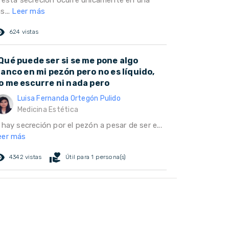
i esta secreción ocurre únicamente en una
s...
Leer más
ed_eye
624 vistas
Qué puede ser si se me pone algo
lanco en mi pezón pero no es líquido,
o me escurre ni nada pero
Luisa Fernanda Ortegón Pulido
Medicina Estética
 hay secreción por el pezón a pesar de ser e...
eer más
ed_eye
volunteer_activism
4342 vistas
Útil para 1 persona(s)