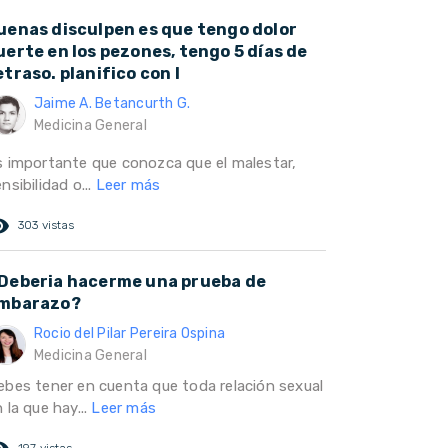
uenas disculpen es que tengo dolor
uerte en los pezones, tengo 5 días de
etraso. planifico con l
Jaime A. Betancurth G.
Medicina General
s importante que conozca que el malestar,
nsibilidad o...
Leer más
ed_eye
303 vistas
Deberia hacerme una prueba de
mbarazo?
Rocio del Pilar Pereira Ospina
Medicina General
ebes tener en cuenta que toda relación sexual
 la que hay...
Leer más