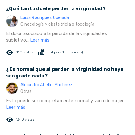
¿Qué tanto duele perder la virginidad?
Luisa Rodríguez Quejada
Ginecología y obstetricia o tocología
El dolor asociado a la pérdida de la virginidad es
subjetivo...
Leer más
remove_red_eye
volunteer_activism
858 vistas
Útil para 1 persona(s)
¿Es normal que al perder la virginidad no haya
sangrado nada?
Alejandro Abello-Martinez
Otras
Esto puede ser completamente normal y varía de mujer ...
Leer más
remove_red_eye
1340 vistas