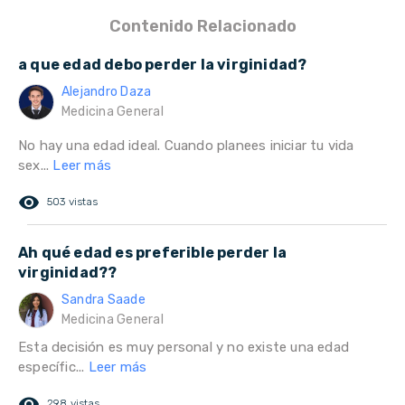
Contenido Relacionado
a que edad debo perder la virginidad?
Alejandro Daza
Medicina General
No hay una edad ideal. Cuando planees iniciar tu vida
sex...
Leer más
remove_red_eye
503 vistas
Ah qué edad es preferible perder la
virginidad??
Sandra Saade
Medicina General
Esta decisión es muy personal y no existe una edad
específic...
Leer más
remove_red_eye
298 vistas