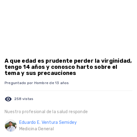
A que edad es prudente perder la virginidad,
tengo 14 años y conosco harto sobre el
tema y sus precauciones
Preguntado por Hombre de 13 años
visibility
258 vistas
Nuestro profesional de la salud responde
Eduardo E. Ventura Semidey
Medicina General