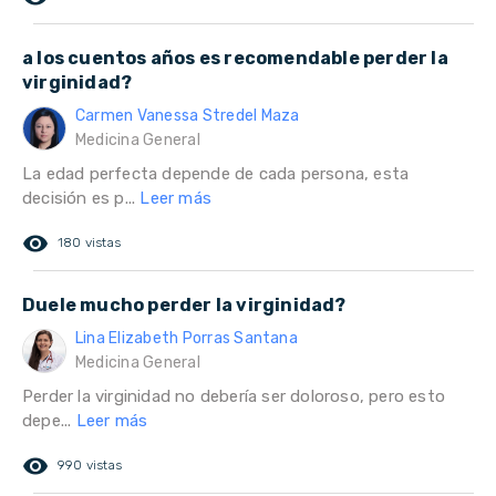
a los cuentos años es recomendable perder la
virginidad?
Carmen Vanessa Stredel Maza
Medicina General
La edad perfecta depende de cada persona, esta
decisión es p...
Leer más
remove_red_eye
180 vistas
Duele mucho perder la virginidad?
Lina Elizabeth Porras Santana
Medicina General
Perder la virginidad no debería ser doloroso, pero esto
depe...
Leer más
remove_red_eye
990 vistas