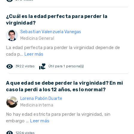
¿Cuál es la edad perfecta para perder la
virginidad?
Sebastian Valenzuela Vanegas
Medicina General
La edad perfecta para perder la virginidad depende de
cada p...
Leer más
remove_red_eye
volunteer_activism
3922 vistas
Útil para 1 persona(s)
A que edad se debe perder la virginidad? En mi
caso la perdi a los 12 años, es lo normal?
Lorena Pabón Duarte
Medicina interna
No hay edad estricta para perder la virginidad, sin
embargo ...
Leer más
remove_red_eye
1206 vistas