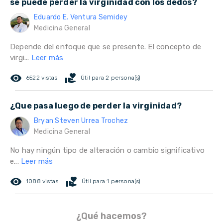
se puede perder la virginidad con los dedos?
Eduardo E. Ventura Semidey
Medicina General
Depende del enfoque que se presente. El concepto de
virgi...
Leer más
remove_red_eye
volunteer_activism
6522 vistas
Útil para 2 persona(s)
¿Que pasa luego de perder la virginidad?
Bryan Steven Urrea Trochez
Medicina General
No hay ningún tipo de alteración o cambio significativo
e...
Leer más
remove_red_eye
volunteer_activism
1088 vistas
Útil para 1 persona(s)
¿Qué hacemos?