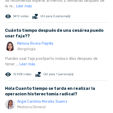
Se recomienda esperar al menos 2 semanas después de
la re...
Leer más
remove_red_eye
volunteer_activism
3412 vistas
Útil para 3 persona(s)
Cuánto tiempo después de una cesárea puedo
usar faja??
Melissa Rivera Paipilla
Alergología
Puedes usar faja postparto incluso días despues de
tener ...
Leer más
remove_red_eye
volunteer_activism
12.928 vistas
Útil para 7 persona(s)
Hola Cuanto tiempo se tarda en realizar la
operacion histerectomia radical?
Angie Carolina Morales Suarez
Medicina General