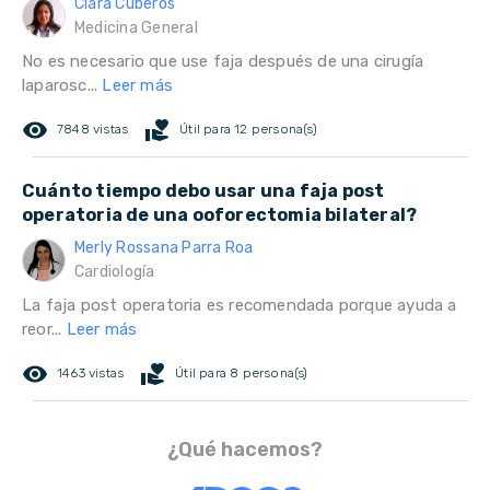
Clara Cuberos
Medicina General
No es necesario que use faja después de una cirugía
laparosc...
Leer más
remove_red_eye
volunteer_activism
7848 vistas
Útil para 12 persona(s)
Cuánto tiempo debo usar una faja post
operatoria de una ooforectomia bilateral?
Merly Rossana Parra Roa
Cardiología
La faja post operatoria es recomendada porque ayuda a
reor...
Leer más
remove_red_eye
volunteer_activism
1463 vistas
Útil para 8 persona(s)
¿Qué hacemos?