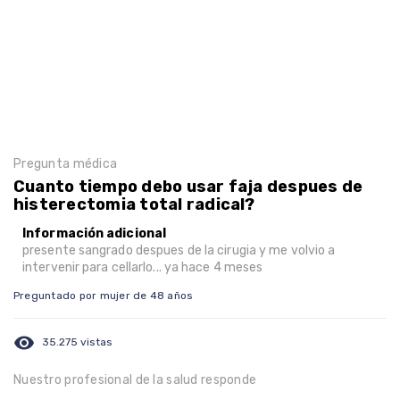
Pregunta médica
Cuanto tiempo debo usar faja despues de
histerectomia total radical?
Información adicional
presente sangrado despues de la cirugia y me volvio a
intervenir para cellarlo... ya hace 4 meses
Preguntado por mujer de 48 años
visibility
35.275 vistas
Nuestro profesional de la salud responde