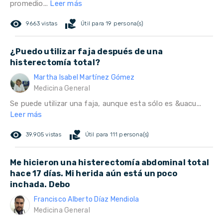
promedio...
Leer más
remove_red_eye
volunteer_activism
9663 vistas
Útil para 19 persona(s)
¿Puedo utilizar faja después de una
histerectomía total?
Martha Isabel Martínez Gómez
Medicina General
Se puede utilizar una faja, aunque esta sólo es &uacu...
Leer más
remove_red_eye
volunteer_activism
39.905 vistas
Útil para 111 persona(s)
Me hicieron una histerectomía abdominal total
hace 17 días. Mi herida aún está un poco
inchada. Debo
Francisco Alberto Díaz Mendiola
Medicina General