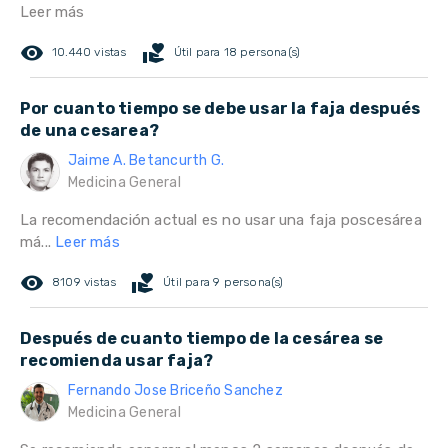
Leer más
remove_red_eye
volunteer_activism
10.440 vistas
Útil para 18 persona(s)
Por cuanto tiempo se debe usar la faja después
de una cesarea?
Jaime A. Betancurth G.
Medicina General
La recomendación actual es no usar una faja poscesárea
má...
Leer más
remove_red_eye
volunteer_activism
8109 vistas
Útil para 9 persona(s)
Después de cuanto tiempo de la cesárea se
recomienda usar faja?
Fernando Jose Briceño Sanchez
Medicina General