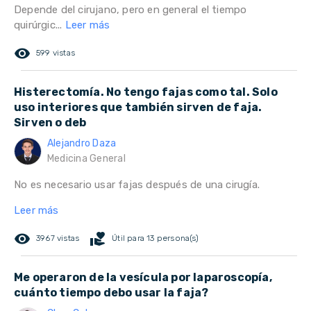
Depende del cirujano, pero en general el tiempo
quirúrgic...
Leer más
remove_red_eye
599 vistas
Histerectomía. No tengo fajas como tal. Solo
uso interiores que también sirven de faja.
Sirven o deb
Alejandro Daza
Medicina General
No es necesario usar fajas después de una cirugía.
Leer más
remove_red_eye
volunteer_activism
3967 vistas
Útil para 13 persona(s)
Me operaron de la vesícula por laparoscopía,
cuánto tiempo debo usar la faja?