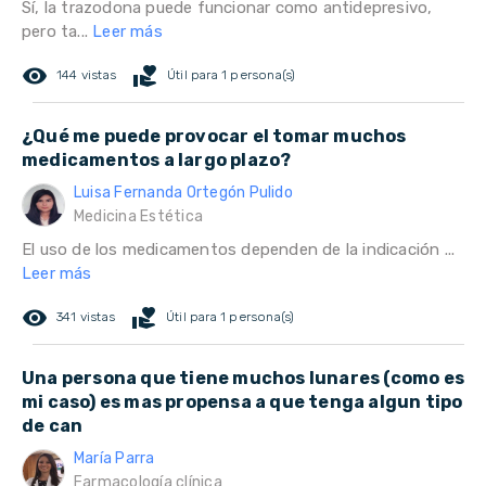
Sí, la trazodona puede funcionar como antidepresivo,
pero ta...
Leer más
remove_red_eye
volunteer_activism
144 vistas
Útil para 1 persona(s)
¿Qué me puede provocar el tomar muchos
medicamentos a largo plazo?
Luisa Fernanda Ortegón Pulido
Medicina Estética
El uso de los medicamentos dependen de la indicación ...
Leer más
remove_red_eye
volunteer_activism
341 vistas
Útil para 1 persona(s)
Una persona que tiene muchos lunares (como es
mi caso) es mas propensa a que tenga algun tipo
de can
María Parra
Farmacología clínica