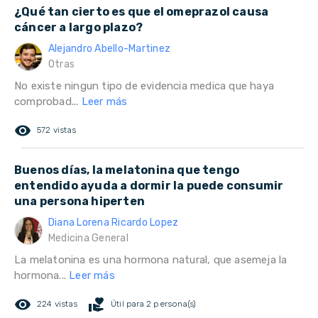
¿Qué tan cierto es que el omeprazol causa
cáncer a largo plazo?
Alejandro Abello-Martinez
Otras
No existe ningun tipo de evidencia medica que haya
comprobad...
Leer más
remove_red_eye
572 vistas
Buenos días, la melatonina que tengo
entendido ayuda a dormir la puede consumir
una persona hiperten
Diana Lorena Ricardo Lopez
Medicina General
La melatonina es una hormona natural, que asemeja la
hormona...
Leer más
remove_red_eye
volunteer_activism
224 vistas
Útil para 2 persona(s)