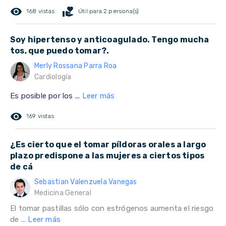
remove_red_eye
volunteer_activism
168 vistas
Útil para 2 persona(s)
Soy hipertenso y anticoagulado. Tengo mucha
tos, que puedo tomar?.
Merly Rossana Parra Roa
Cardiología
Es posible por los ...
Leer más
remove_red_eye
169 vistas
¿Es cierto que el tomar píldoras orales a largo
plazo predispone a las mujeres a ciertos tipos
de cá
Sebastian Valenzuela Vanegas
Medicina General
El tomar pastillas sólo con estrógenos aumenta el riesgo
de ...
Leer más