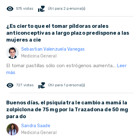
remove_red_eye
volunteer_activism
575 vistas
Útil para 2 persona(s)
¿Es cierto que el tomar píldoras orales
anticonceptivas a largo plazo predispone a las
mujeres a cie
Sebastian Valenzuela Vanegas
Medicina General
El tomar pastillas sólo con estrógenos aumenta...
Leer
más
remove_red_eye
volunteer_activism
727 vistas
Útil para 1 persona(s)
Buenos días, el psiquiatra le cambio a mamá la
zolpiclona de 75 mg por la Trazadona de 50 mg
para do
Sandra Saade
Medicina General