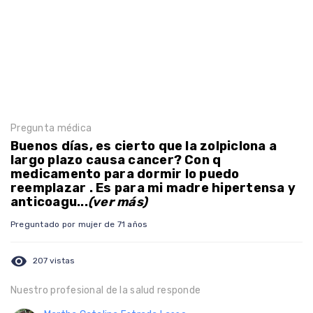
Pregunta médica
Buenos días, es cierto que la zolpiclona a
largo plazo causa cancer? Con q
medicamento para dormir lo puedo
reemplazar . Es para mi madre hipertensa y
anticoagu...
(ver más)
Preguntado por mujer de 71 años
visibility
207 vistas
Nuestro profesional de la salud responde