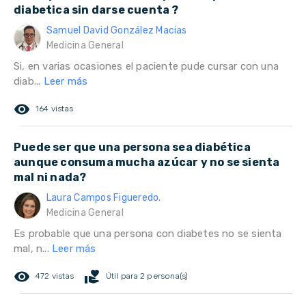
diabetica sin darse cuenta ?
Samuel David González Macias
Medicina General
Si, en varias ocasiones el paciente pude cursar con una
diab...
Leer más
remove_red_eye
164 vistas
Puede ser que una persona sea diabética
aunque consuma mucha azúcar y no se sienta
mal ni nada?
Laura Campos Figueredo.
Medicina General
Es probable que una persona con diabetes no se sienta
mal, n...
Leer más
remove_red_eye
volunteer_activism
472 vistas
Útil para 2 persona(s)