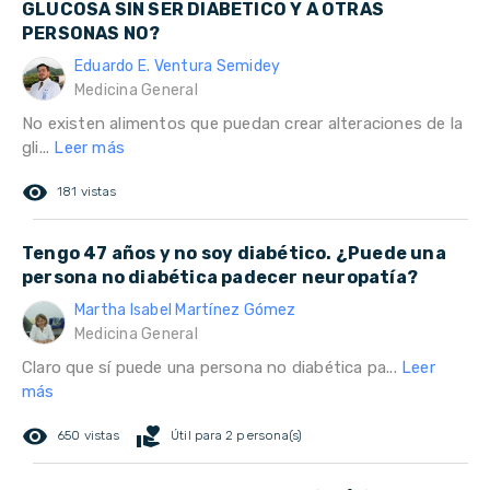
GLUCOSA SIN SER DIABETICO Y A OTRAS
PERSONAS NO?
Eduardo E. Ventura Semidey
Medicina General
No existen alimentos que puedan crear alteraciones de la
gli...
Leer más
remove_red_eye
181 vistas
Tengo 47 años y no soy diabético. ¿Puede una
persona no diabética padecer neuropatía?
Martha Isabel Martínez Gómez
Medicina General
Claro que sí puede una persona no diabética pa...
Leer
más
remove_red_eye
volunteer_activism
650 vistas
Útil para 2 persona(s)