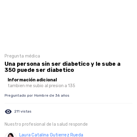
Pregunta médica
Una persona sin ser diabetico y le sube a
350 puede ser diabetico
Información adicional
tambien me subio al presion a 135
Preguntado por Hombre de 36 años
visibility
211 vistas
Nuestro profesional de la salud responde
Laura Catalina Gutierrez Rueda