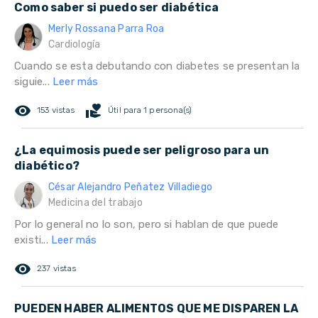
Como saber si puedo ser diabética
Merly Rossana Parra Roa
Cardiología
Cuando se esta debutando con diabetes se presentan la
siguie...
Leer más
remove_red_eye
volunteer_activism
153 vistas
Útil para 1 persona(s)
¿La equimosis puede ser peligroso para un
diabético?
César Alejandro Peñatez Villadiego
Medicina del trabajo
Por lo general no lo son, pero si hablan de que puede
existi...
Leer más
remove_red_eye
237 vistas
PUEDEN HABER ALIMENTOS QUE ME DISPAREN LA