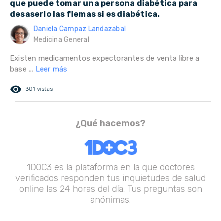
que puede tomar una persona diabética para
desaserlo las flemas si es diabética.
Daniela Campaz Landazabal
Medicina General
Existen medicamentos expectorantes de venta libre a
base ...
Leer más
remove_red_eye
301 vistas
¿Qué hacemos?
1DOC3 es la plataforma en la que doctores
verificados responden tus inquietudes de salud
online las 24 horas del día. Tus preguntas son
anónimas.