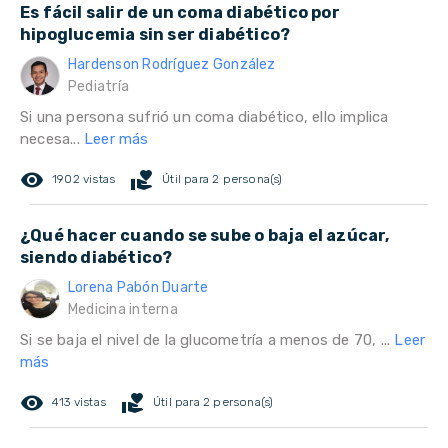
Es fácil salir de un coma diabético por
hipoglucemia sin ser diabético?
Hardenson Rodríguez González
Pediatría
Si una persona sufrió un coma diabético, ello implica
necesa...
Leer más
remove_red_eye
volunteer_activism
1902 vistas
Útil para 2 persona(s)
¿Qué hacer cuando se sube o baja el azúcar,
siendo diabético?
Lorena Pabón Duarte
Medicina interna
Si se baja el nivel de la glucometría a menos de 70, ...
Leer
más
remove_red_eye
volunteer_activism
413 vistas
Útil para 2 persona(s)