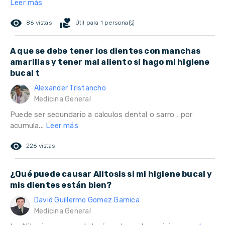
Leer más
remove_red_eye
volunteer_activism
86 vistas
Útil para 1 persona(s)
A que se debe tener los dientes con manchas
amarillas y tener mal aliento si hago mi higiene
bucal t
Alexander Tristancho
Medicina General
Puede ser secundario a calculos dental o sarro , por
acumula...
Leer más
remove_red_eye
226 vistas
¿Qué puede causar Alitosis si mi higiene bucal y
mis dientes están bien?
David Guillermo Gomez Garnica
Medicina General