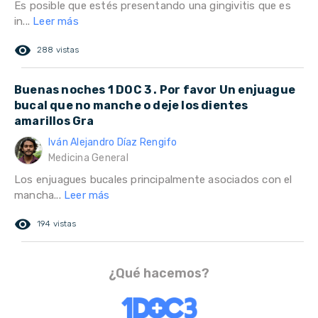
Es posible que estés presentando una gingivitis que es
in...
Leer más
remove_red_eye
288 vistas
Buenas noches 1 DOC 3 . Por favor Un enjuague
bucal que no manche o deje los dientes
amarillos Gra
Iván Alejandro Díaz Rengifo
Medicina General
Los enjuagues bucales principalmente asociados con el
mancha...
Leer más
remove_red_eye
194 vistas
¿Qué hacemos?