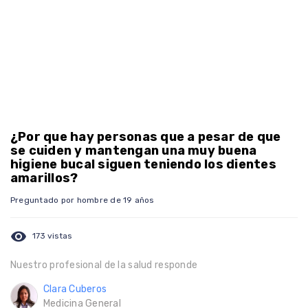
¿Por que hay personas que a pesar de que
se cuiden y mantengan una muy buena
higiene bucal siguen teniendo los dientes
amarillos?
Preguntado por hombre de 19 años
visibility
173 vistas
Nuestro profesional de la salud responde
Clara Cuberos
Medicina General