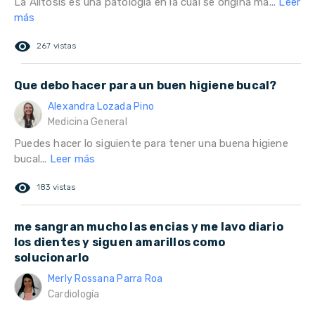
La Alitosis es una patología en la cual se origina ma...
Leer
más
remove_red_eye
267 vistas
Que debo hacer para un buen higiene bucal?
Alexandra Lozada Pino
Medicina General
Puedes hacer lo siguiente para tener una buena higiene
bucal...
Leer más
remove_red_eye
183 vistas
me sangran mucho las encias y me lavo diario
los dientes y siguen amarillos como
solucionarlo
Merly Rossana Parra Roa
Cardiología