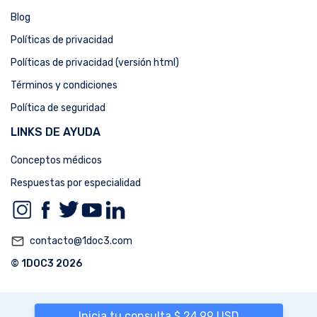
Blog
Políticas de privacidad
Políticas de privacidad (versión html)
Términos y condiciones
Política de seguridad
LINKS DE AYUDA
Conceptos médicos
Respuestas por especialidad
mail_outline
contacto@1doc3.com
© 1DOC3 2026
Inicia tu consulta $ 24,99 USD