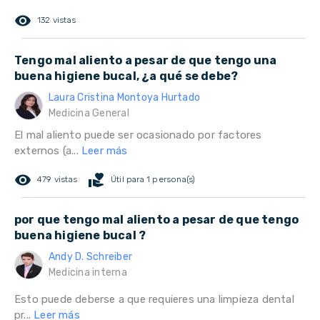
remove_red_eye
132 vistas
Tengo mal aliento a pesar de que tengo una
buena higiene bucal, ¿a qué se debe?
Laura Cristina Montoya Hurtado
Medicina General
El mal aliento puede ser ocasionado por factores
externos (a...
Leer más
remove_red_eye
volunteer_activism
479 vistas
Útil para 1 persona(s)
por que tengo mal aliento a pesar de que tengo
buena higiene bucal ?
Andy D. Schreiber
Medicina interna
Esto puede deberse a que requieres una limpieza dental
pr...
Leer más