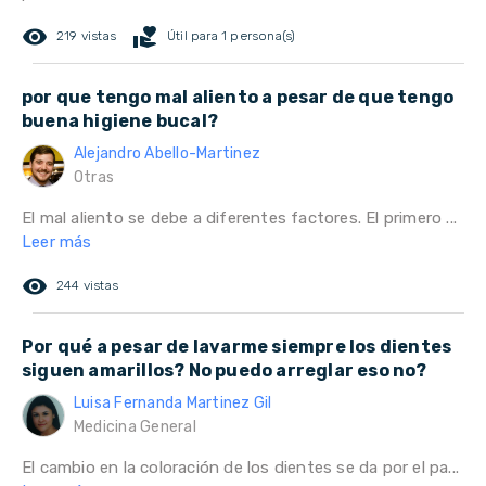
remove_red_eye
volunteer_activism
219 vistas
Útil para 1 persona(s)
por que tengo mal aliento a pesar de que tengo
buena higiene bucal?
Alejandro Abello-Martinez
Otras
El mal aliento se debe a diferentes factores. El primero ...
Leer más
remove_red_eye
244 vistas
Por qué a pesar de lavarme siempre los dientes
siguen amarillos? No puedo arreglar eso no?
Luisa Fernanda Martinez Gil
Medicina General
El cambio en la coloración de los dientes se da por el pa...