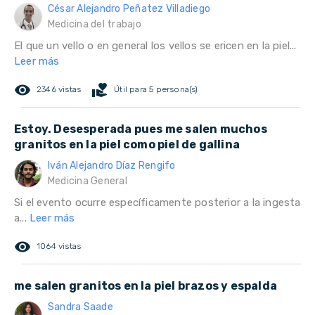
César Alejandro Peñatez Villadiego
Medicina del trabajo
El que un vello o en general los vellos se ericen en la piel...
Leer más
remove_red_eye
volunteer_activism
2346 vistas
Útil para 5 persona(s)
Estoy. Desesperada pues me salen muchos
granitos en la piel como piel de gallina
Iván Alejandro Díaz Rengifo
Medicina General
Si el evento ocurre específicamente posterior a la ingesta
a...
Leer más
remove_red_eye
1064 vistas
me salen granitos en la piel brazos y espalda
Sandra Saade