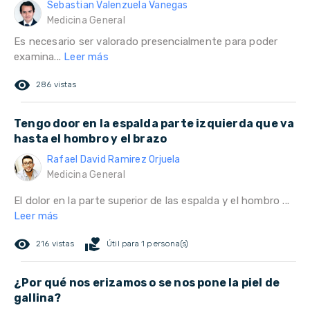
Sebastian Valenzuela Vanegas
Medicina General
Es necesario ser valorado presencialmente para poder
examina...
Leer más
remove_red_eye
286 vistas
Tengo door en la espalda parte izquierda que va
hasta el hombro y el brazo
Rafael David Ramirez Orjuela
Medicina General
El dolor en la parte superior de las espalda y el hombro ...
Leer más
remove_red_eye
volunteer_activism
216 vistas
Útil para 1 persona(s)
¿Por qué nos erizamos o se nos pone la piel de
gallina?