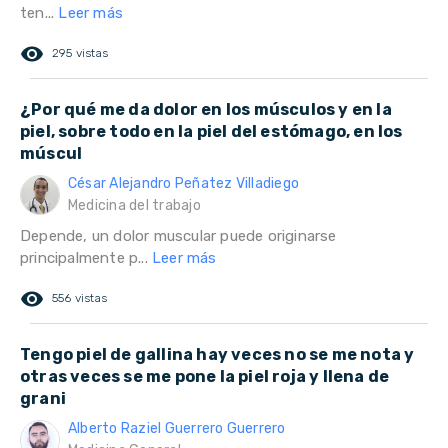
ten...
Leer más
remove_red_eye
295 vistas
¿Por qué me da dolor en los músculos y en la
piel, sobre todo en la piel del estómago, en los
múscul
César Alejandro Peñatez Villadiego
Medicina del trabajo
Depende, un dolor muscular puede originarse
principalmente p...
Leer más
remove_red_eye
556 vistas
Tengo piel de gallina hay veces no se me nota y
otras veces se me pone la piel roja y llena de
grani
Alberto Raziel Guerrero Guerrero