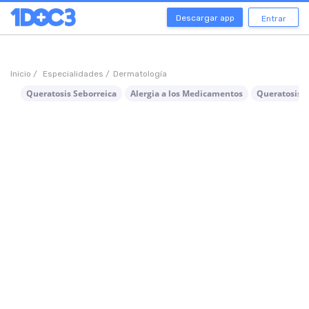
Descargar app
Entrar
Inicio /
Especialidades /
Dermatología
Queratosis Seborreica
Alergia a los Medicamentos
Queratosis A