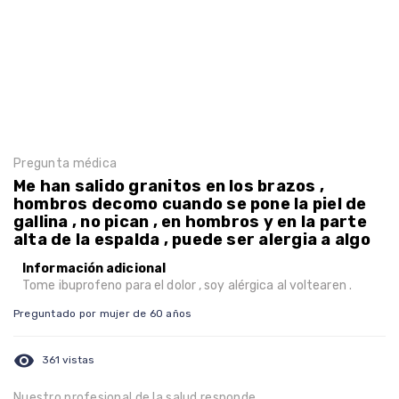
Pregunta médica
Me han salido granitos en los brazos ,
hombros decomo cuando se pone la piel de
gallina , no pican , en hombros y en la parte
alta de la espalda , puede ser alergia a algo
Información adicional
Tome ibuprofeno para el dolor , soy alérgica al voltearen .
Preguntado por mujer de 60 años
visibility
361 vistas
Nuestro profesional de la salud responde