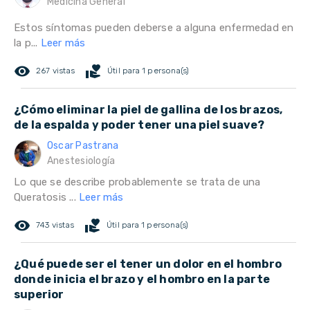
Medicina General
Estos síntomas pueden deberse a alguna enfermedad en
la p...
Leer más
remove_red_eye
volunteer_activism
267 vistas
Útil para 1 persona(s)
¿Cómo eliminar la piel de gallina de los brazos,
de la espalda y poder tener una piel suave?
Oscar Pastrana
Anestesiología
Lo que se describe probablemente se trata de una
Queratosis ...
Leer más
remove_red_eye
volunteer_activism
743 vistas
Útil para 1 persona(s)
¿Qué puede ser el tener un dolor en el hombro
donde inicia el brazo y el hombro en la parte
superior