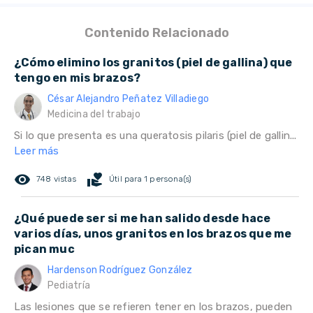
Contenido Relacionado
¿Cómo elimino los granitos (piel de gallina) que
tengo en mis brazos?
César Alejandro Peñatez Villadiego
Medicina del trabajo
Si lo que presenta es una queratosis pilaris (piel de gallin...
Leer más
remove_red_eye
volunteer_activism
748 vistas
Útil para 1 persona(s)
¿Qué puede ser si me han salido desde hace
varios días, unos granitos en los brazos que me
pican muc
Hardenson Rodríguez González
Pediatría
Las lesiones que se refieren tener en los brazos, pueden