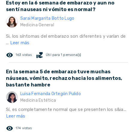
Estoy en la 6 semana de embarazo y aun no
sentí nauseas ni vómito es normal?
Sarai Margarita Botto Lugo
Medicina General
Si, los síntomas del embarazo son diferentes y varían de
...
Leer más
remove_red_eye
volunteer_activism
163 vistas
Útil para 1 persona(s)
En la semana 5 de embarazo tuve muchas
náuseas, vómito, rechazo hacia los alimentos,
bastante hambre
Luisa Fernanda Ortegón Pulido
Medicina Estética
Sí, es completamente normal que se presenten los s&ia...
Leer más
remove_red_eye
174 vistas