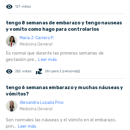
remove_red_eye
127 vistas
tengo 8 semanas de embarazo y tengo nauseas
y vomito como hago para controlarlos
Maria J. Carrero P.
Medicina General
Es normal que durante las primeras semanas de
gestación pre...
Leer más
remove_red_eye
volunteer_activism
252 vistas
Útil para 2 persona(s)
tengo 6 semanas embarazo y muchas náuseas y
vómitos?
Alexandra Lozada Pino
Medicina General
Son normales las náuseas y el vómito en el embarazo,
prin...
Leer más