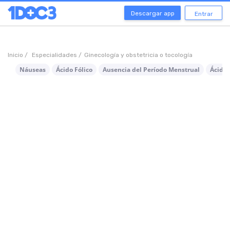
Descargar app
Entrar
Inicio /
Especialidades /
Ginecología y obstetricia o tocología
Náuseas
Ácido Fólico
Ausencia del Período Menstrual
Ácido 