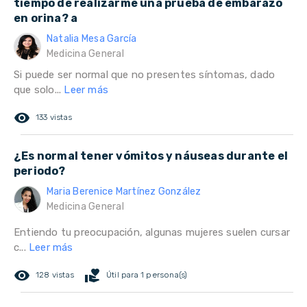
tiempo de realizarme una prueba de embarazo
en orina? a
Natalia Mesa García
Medicina General
Si puede ser normal que no presentes síntomas, dado
que solo...
Leer más
remove_red_eye
133 vistas
¿Es normal tener vómitos y náuseas durante el
periodo?
Maria Berenice Martínez González
Medicina General
Entiendo tu preocupación, algunas mujeres suelen cursar
c...
Leer más
remove_red_eye
volunteer_activism
128 vistas
Útil para 1 persona(s)