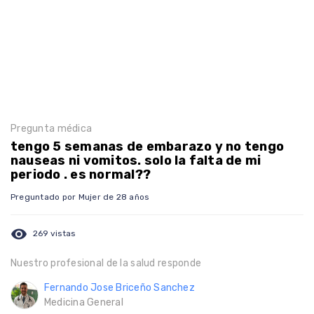
Pregunta médica
tengo 5 semanas de embarazo y no tengo
nauseas ni vomitos. solo la falta de mi
periodo . es normal??
Preguntado por Mujer de 28 años
visibility
269 vistas
Nuestro profesional de la salud responde
Fernando Jose Briceño Sanchez
Medicina General