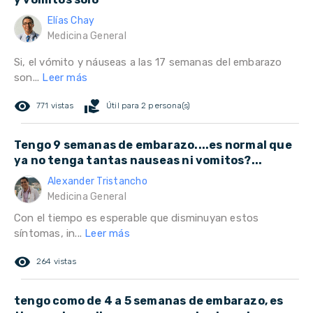
Elías Chay
Medicina General
Si, el vómito y náuseas a las 17 semanas del embarazo
son...
Leer más
remove_red_eye
volunteer_activism
771 vistas
Útil para 2 persona(s)
Tengo 9 semanas de embarazo....es normal que
ya no tenga tantas nauseas ni vomitos?...
Alexander Tristancho
Medicina General
Con el tiempo es esperable que disminuyan estos
síntomas, in...
Leer más
remove_red_eye
264 vistas
tengo como de 4 a 5 semanas de embarazo, es