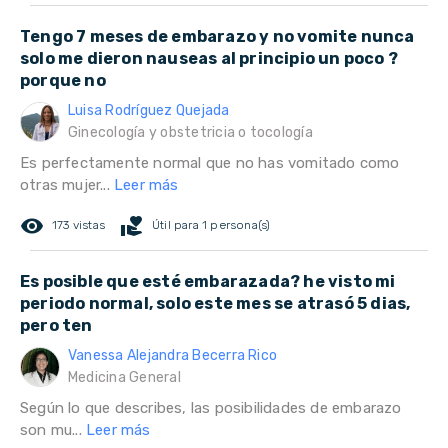
Tengo 7 meses de embarazo y no vomite nunca
solo me dieron nauseas al principio un poco ?
porque no
Luisa Rodríguez Quejada
Ginecología y obstetricia o tocología
Es perfectamente normal que no has vomitado como
otras mujer...
Leer más
remove_red_eye
volunteer_activism
173 vistas
Útil para 1 persona(s)
Es posible que esté embarazada? he visto mi
periodo normal, solo este mes se atrasó 5 dias,
pero ten
Vanessa Alejandra Becerra Rico
Medicina General
Según lo que describes, las posibilidades de embarazo
son mu...
Leer más