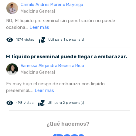
Camilo Andrés Moreno Mayorga
Medicina General
NO, El liquido pre seminal sin penetración no puede
ocasiona...
Leer más
remove_red_eye
volunteer_activism
1574 vistas
Útil para 1 persona(s)
El líquido preseminal puede llegar a embarazar.
Vanessa Alejandra Becerra Rico
Medicina General
Es muy bajo el riesgo de embarazo con liquido
preseminal,...
Leer más
remove_red_eye
volunteer_activism
498 vistas
Útil para 2 persona(s)
¿Qué hacemos?