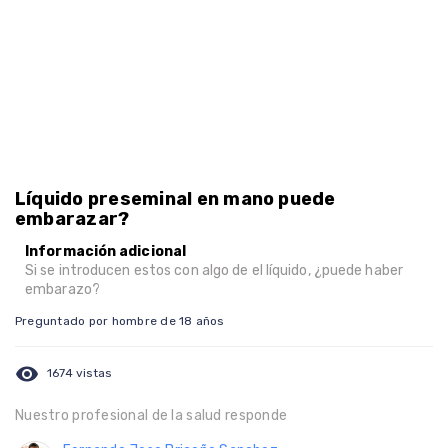
Líquido preseminal en mano puede
embarazar?
Información adicional
Si se introducen estos con algo de el líquido, ¿puede haber
embarazo?
Preguntado por hombre de 18 años
visibility
1674 vistas
Nuestro profesional de la salud responde