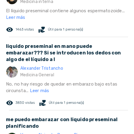
Medicina interna
El líquido preseminal contiene algunos espermatozoide...
Leer más
remove_red_eye
volunteer_activism
1463 vistas
Útil para 1 persona(s)
liquido preseminal en mano puede
embarazar??? Si se introducen los dedos con
algo de el líquido a l
Alexander Tristancho
Medicina General
No, no hay riesgo de quedar en embarazo bajo estas
circunsta...
Leer más
remove_red_eye
volunteer_activism
3830 vistas
Útil para 1 persona(s)
me puedo embarazar con liquido preseminal
planificando