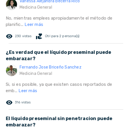
Vanessa Alejandra Becerra Rico
Medicina General
No, mientras emplees apropiadamente el método de
planific...
Leer más
remove_red_eye
volunteer_activism
230 vistas
Útil para 2 persona(s)
¿Es verdad que el líquido preseminal puede
embarazar?
Fernando Jose Briceño Sanchez
Medicina General
Si, si es posible, ya que existen casos reportados de
emb...
Leer más
remove_red_eye
316 vistas
El liquido preseminal sin penetracion puede
embarazar?