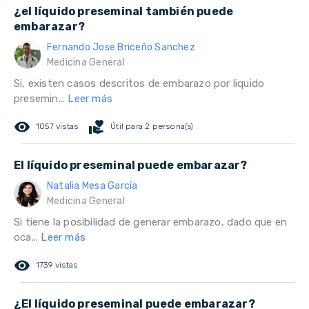
¿el líquido preseminal también puede
embarazar?
Fernando Jose Briceño Sanchez
Medicina General
Si, existen casos descritos de embarazo por liquido
presemin...
Leer más
remove_red_eye
volunteer_activism
1057 vistas
Útil para 2 persona(s)
El líquido preseminal puede embarazar?
Natalia Mesa García
Medicina General
Si tiene la posibilidad de generar embarazo, dado que en
oca...
Leer más
remove_red_eye
1739 vistas
¿El líquido preseminal puede embarazar?