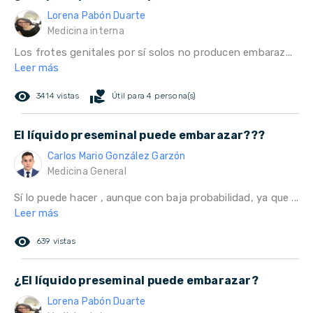
Lorena Pabón Duarte
Medicina interna
Los frotes genitales por sí solos no producen embaraz...
Leer más
remove_red_eye
volunteer_activism
3414 vistas
Útil para 4 persona(s)
El líquido preseminal puede embarazar???
Carlos Mario González Garzón
Medicina General
Sí lo puede hacer , aunque con baja probabilidad, ya que ...
Leer más
remove_red_eye
639 vistas
¿El líquido preseminal puede embarazar?
Lorena Pabón Duarte