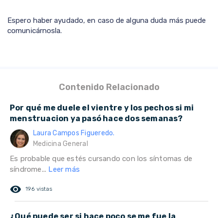
Espero haber ayudado, en caso de alguna duda más puede
comunicárnosla.
Contenido Relacionado
Por qué me duele el vientre y los pechos si mi
menstruacion ya pasó hace dos semanas?
Laura Campos Figueredo.
Medicina General
Es probable que estés cursando con los síntomas de
síndrome...
Leer más
remove_red_eye
196 vistas
¿Qué puede ser si hace poco se me fue la