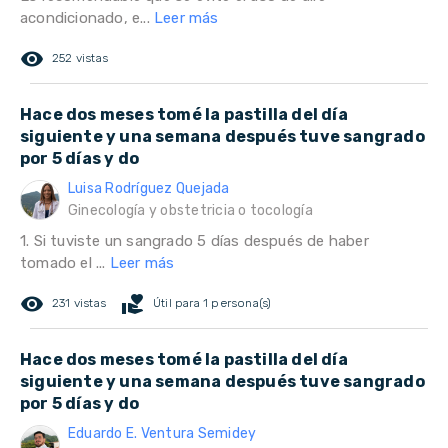
acondicionado, e...
Leer más
remove_red_eye
252 vistas
Hace dos meses tomé la pastilla del día
siguiente y una semana después tuve sangrado
por 5 días y do
Luisa Rodríguez Quejada
Ginecología y obstetricia o tocología
1. Si tuviste un sangrado 5 días después de haber
tomado el ...
Leer más
remove_red_eye
volunteer_activism
231 vistas
Útil para 1 persona(s)
Hace dos meses tomé la pastilla del día
siguiente y una semana después tuve sangrado
por 5 días y do
Eduardo E. Ventura Semidey