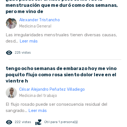
menstruación que me duró como dos semanas,
pero me vino de
Alexander Tristancho
Medicina General
Las irregularidades menstruales tienen diversas causas,
desd...
Leer más
remove_red_eye
225 vistas
tengo ocho semanas de embarazo hoy me vino
poquito flujo como rosa siento dolor leve en el
vientre h
César Alejandro Peñatez Villadiego
Medicina del trabajo
El flujo rosado puede ser consecuencia residual del
sangrado...
Leer más
remove_red_eye
volunteer_activism
222 vistas
Útil para 1 persona(s)