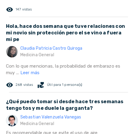
remove_red_eye
147 vistas
Hola, hace dos semana que tuve relaciones con
mi novio sin protección pero el se vino a fuera
mi pe
Claudia Patricia Castro Quiroga
Medicina General
Con lo que mencionas, la probabilidad de embarazo es
muy ...
Leer más
remove_red_eye
volunteer_activism
268 vistas
Útil para 1 persona(s)
¿Qué puedo tomar si desde hace tres semanas
tengo tos y me duele la garganta?
Sebastian Valenzuela Vanegas
Medicina General
Es recomendable que se evite el uso de aire