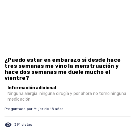
¿Puedo estar en embarazo si desde hace
tres semanas me vino la menstruación y
hace dos semanas me duele mucho el
vientre?
Información adicional
Ninguna alergia, ninguna cirugía y por ahora no tomo ninguna
medicación
Preguntado por Mujer de 18 años
visibility
391 vistas