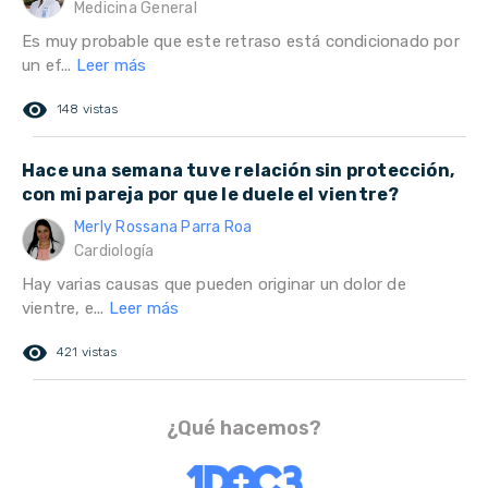
Medicina General
Es muy probable que este retraso está condicionado por
un ef...
Leer más
remove_red_eye
148 vistas
Hace una semana tuve relación sin protección,
con mi pareja por que le duele el vientre?
Merly Rossana Parra Roa
Cardiología
Hay varias causas que pueden originar un dolor de
vientre, e...
Leer más
remove_red_eye
421 vistas
¿Qué hacemos?