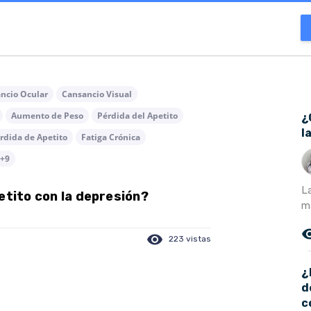
ncio Ocular
Cansancio Visual
Aumento de Peso
Pérdida del Apetito
¿
l
rdida de Apetito
Fatiga Crónica
+9
L
etito con la depresión?
m
remove_r
visibility
223 vistas
¿
d
c