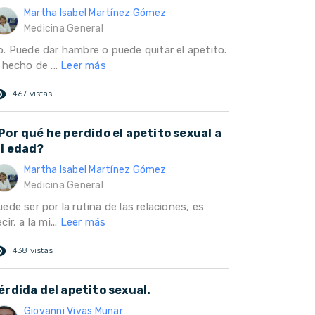
Martha Isabel Martínez Gómez
Medicina General
o. Puede dar hambre o puede quitar el apetito.
 hecho de ...
Leer más
ed_eye
467 vistas
Por qué he perdido el apetito sexual a
i edad?
Martha Isabel Martínez Gómez
Medicina General
ede ser por la rutina de las relaciones, es
cir, a la mi...
Leer más
ed_eye
438 vistas
érdida del apetito sexual.
Giovanni Vivas Munar