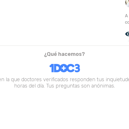
A
c
remove_r
¿Qué hacemos?
en la que doctores verificados responden tus inquietude
horas del día. Tus preguntas son anónimas.