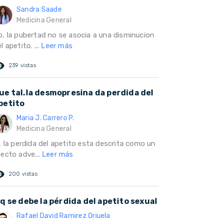
Sandra Saade
Medicina General
o, la pubertad no se asocia a una disminucion
l apetito. ...
Leer más
ed_eye
239 vistas
ue tal.la desmopresina da perdida del
petito
Maria J. Carrero P.
Medicina General
, la perdida del apetito esta descrita como un
fecto adve...
Leer más
ed_eye
200 vistas
 q se debe la pérdida del apetito sexual
Rafael David Ramirez Orjuela