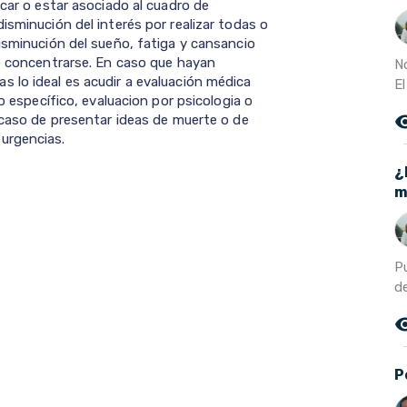
icar o estar asociado al cuadro de
isminución del interés por realizar todas o
isminución del sueño, fatiga y cansancio
 o concentrarse. En caso que hayan
N
 lo ideal es acudir a evaluación médica
El
to específico, evaluacion por psicologia o
remove_r
 caso de presentar ideas de muerte o de
urgencias.
¿
m
Pu
de
remove_r
P