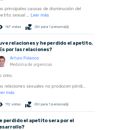
as principales causas de disminución del
etito sexual ...
Leer más
ed_eye
volunteer_activism
167 vistas
Útil para 1 persona(s)
uve relaciones y he perdido el apetito.
Es por las relaciones?
Arturo Polanco
Medicina de urgencias
o creo.
s relaciones sexuales no producen pérdi...
eer más
ed_eye
volunteer_activism
112 vistas
Útil para 1 persona(s)
e perdido el apetito sera por el
esarrollo?