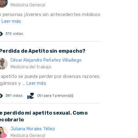
Medicina General
n personas jóvenes sin antecedentes médicos
.
Leer más
ed_eye
370 vistas
Perdida de Apetito sin empacho?
César Alejandro Peñatez Villadiego
Medicina del trabajo
l apetito se puede perder por diversas razones
gánicas y ...
Leer más
ed_eye
volunteer_activism
381 vistas
Útil para 1 persona(s)
e perdido mi apetito sexual. Como
ecobrarlo
Juliana Morales Téllez
Medicina General