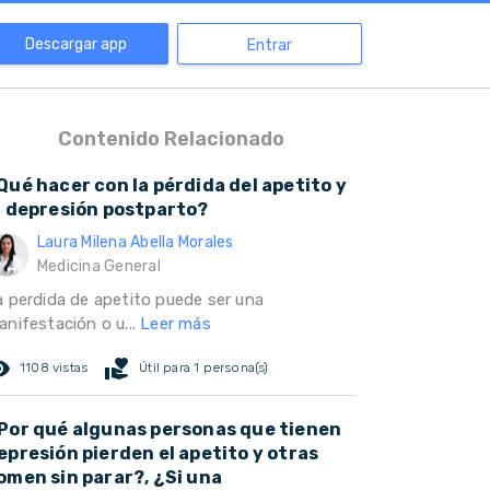
Descargar app
Entrar
Contenido Relacionado
Qué hacer con la pérdida del apetito y
a depresión postparto?
Laura Milena Abella Morales
Medicina General
a perdida de apetito puede ser una
anifestación o u...
Leer más
ed_eye
volunteer_activism
1108 vistas
Útil para 1 persona(s)
Por qué algunas personas que tienen
epresión pierden el apetito y otras
omen sin parar?, ¿Si una