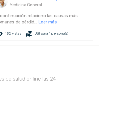
Medicina General
 continuación relaciono las causas más
omunes de pérdid...
Leer más
ed_eye
volunteer_activism
182 vistas
Útil para 1 persona(s)
s de salud online las 24