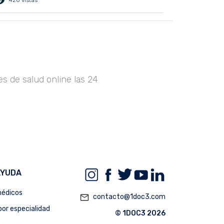
ed_eye
426 vistas
s de salud online las 24
AYUDA
édicos
mail_outline
contacto@1doc3.com
or especialidad
© 1DOC3 2026