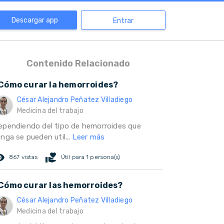
Descargar app
Entrar
Contenido Relacionado
Cómo curar la hemorroides?
César Alejandro Peñatez Villadiego
Medicina del trabajo
ependiendo del tipo de hemorroides que
nga se pueden util...
Leer más
ed_eye
volunteer_activism
867 vistas
Útil para 1 persona(s)
Cómo curar las hemorroides?
César Alejandro Peñatez Villadiego
Medicina del trabajo