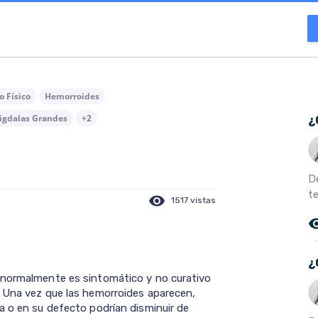
o Físico
Hemorroides
gdalas Grandes
+2
¿
D
te
visibility
1517 vistas
remove_r
¿
 normalmente es sintomático y no curativo
. Una vez que las hemorroides aparecen,
a o en su defecto podrían disminuir de