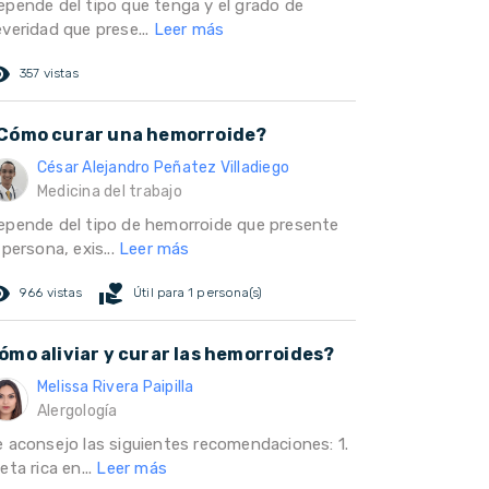
epende del tipo que tenga y el grado de
everidad que prese...
Leer más
ed_eye
357 vistas
Cómo curar una hemorroide?
César Alejandro Peñatez Villadiego
Medicina del trabajo
epende del tipo de hemorroide que presente
 persona, exis...
Leer más
ed_eye
volunteer_activism
966 vistas
Útil para 1 persona(s)
ómo aliviar y curar las hemorroides?
Melissa Rivera Paipilla
Alergología
e aconsejo las siguientes recomendaciones: 1.
eta rica en...
Leer más