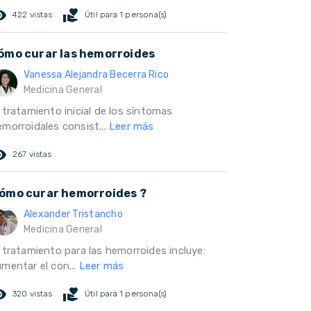
ed_eye
volunteer_activism
422 vistas
Útil para 1 persona(s)
ómo curar las hemorroides
Vanessa Alejandra Becerra Rico
Medicina General
 tratamiento inicial de los síntomas
emorroidales consist...
Leer más
ed_eye
267 vistas
ómo curar hemorroides ?
Alexander Tristancho
Medicina General
l tratamiento para las hemorroides incluye:
umentar el con...
Leer más
ed_eye
volunteer_activism
320 vistas
Útil para 1 persona(s)