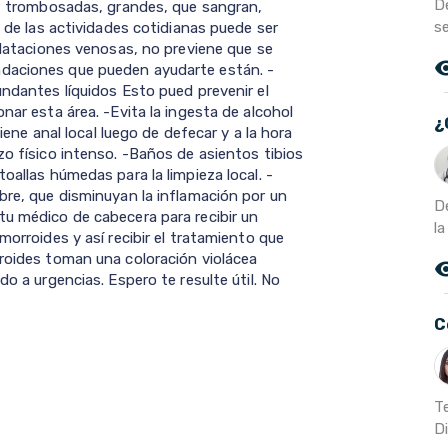
D
ir, trombosadas, grandes, que sangran,
s
n de las actividades cotidianas puede ser
dilataciones venosas, no previene que se
remove_r
ndaciones que pueden ayudarte están. -
undantes líquidos Esto pued prevenir el
nar esta área. -Evita la ingesta de alcohol
¿
giene anal local luego de defecar y a la hora
zo físico intenso. -Baños de asientos tibios
oallas húmedas para la limpieza local. -
bre, que disminuyan la inflamación por un
D
tu médico de cabecera para recibir un
la
morroides y así recibir el tratamiento que
rroides toman una coloración violácea
remove_r
do a urgencias. Espero te resulte útil. No
C
T
Di