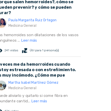
orque salen hemorroides?, cómo se
ueden prevenir? y cómo se pueden
urar?
Paula Margarita Ruiz Ortegon
Medicina General
as hemorroides son dilataciones de los vasos
anguíneos ...
Leer más
ed_eye
volunteer_activism
241 vistas
Útil para 1 persona(s)
 veces me da hemorroides cuando
stoy estresada o con estreñimiento.
s muy incómodo. ¿Cómo me pue
Martha Isabel Martínez Gómez
Medicina General
ede aliviarlo y quitarlo si come fibra en
bundante cantid...
Leer más