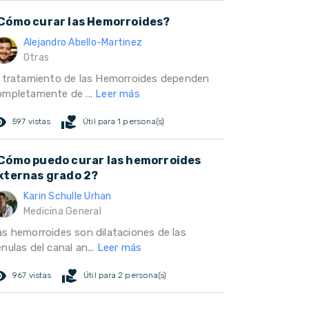
Cómo curar las Hemorroides?
Alejandro Abello-Martinez
Otras
l tratamiento de las Hemorroides dependen
ompletamente de ...
Leer más
ed_eye
volunteer_activism
597 vistas
Útil para 1 persona(s)
Cómo puedo curar las hemorroides
xternas grado 2?
Karin Schulle Urhan
Medicina General
as hemorroides son dilataciones de las
nulas del canal an...
Leer más
ed_eye
volunteer_activism
967 vistas
Útil para 2 persona(s)