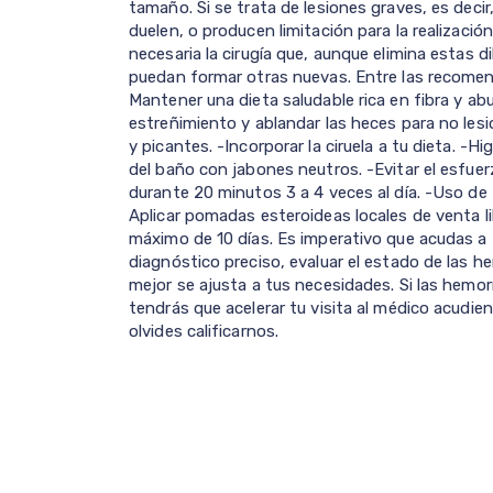
tamaño. Si se trata de lesiones graves, es dec
duelen, o producen limitación para la realizació
necesaria la cirugía que, aunque elimina estas 
puedan formar otras nuevas. Entre las recome
Mantener una dieta saludable rica en fibra y ab
estreñimiento y ablandar las heces para no lesio
y picantes. -Incorporar la ciruela a tu dieta. -Hi
del baño con jabones neutros. -Evitar el esfuer
durante 20 minutos 3 a 4 veces al día. -Uso de t
Aplicar pomadas esteroideas locales de venta li
máximo de 10 días. Es imperativo que acudas a 
diagnóstico preciso, evaluar el estado de las he
mejor se ajusta a tus necesidades. Si las hemo
tendrás que acelerar tu visita al médico acudien
olvides calificarnos.