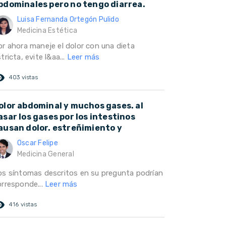
bdominales pero no tengo diarrea.
Luisa Fernanda Ortegón Pulido
Medicina Estética
or ahora maneje el dolor con una dieta
tricta, evite l&aa...
Leer más
ed_eye
403 vistas
olor abdominal y muchos gases. al
asar los gases por los intestinos
ausan dolor. estreñimiento y
Oscar Felipe
Medicina General
os síntomas descritos en su pregunta podrían
orresponde...
Leer más
ed_eye
416 vistas