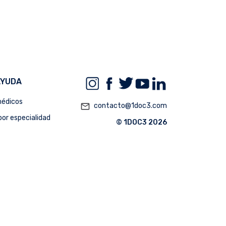
AYUDA
édicos
mail_outline
contacto@1doc3.com
or especialidad
© 1DOC3 2026