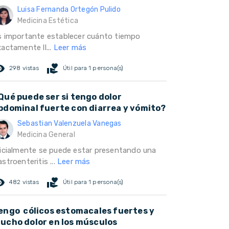
Luisa Fernanda Ortegón Pulido
Medicina Estética
s importante establecer cuánto tiempo
actamente ll...
Leer más
ed_eye
volunteer_activism
298 vistas
Útil para 1 persona(s)
Qué puede ser si tengo dolor
bdominal fuerte con diarrea y vómito?
Sebastian Valenzuela Vanegas
Medicina General
nicialmente se puede estar presentando una
stroenteritis ...
Leer más
ed_eye
volunteer_activism
482 vistas
Útil para 1 persona(s)
engo cólicos estomacales fuertes y
ucho dolor en los músculos