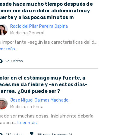
esde hace mucho tiempo después de
omer me da un dolor abdominal muy
uerte y a los pocos minutos m
Rocio del Pilar Pereira Ospina
Medicina General
 importante -según las características del d...
eer más
ed_eye
230 vistas
olor en el estómago muy fuerte, a
eces me da fiebre y -en estos días-
iarrea. ¿Qué puede ser?
Jose Miguel Jaimes Machado
Medicina interna
uede ser muchas cosas. Inicialmente debería
actica...
Leer más
ed_eye
volunteer_activism
432 vistas
Útil para 1 persona(s)