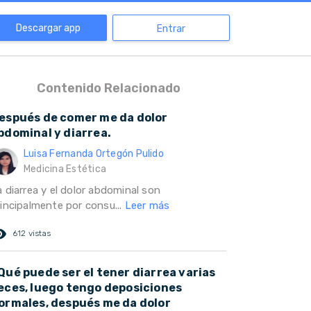
Descargar app
Entrar
Contenido Relacionado
espués de comer me da dolor
bdominal y diarrea.
Luisa Fernanda Ortegón Pulido
Medicina Estética
 diarrea y el dolor abdominal son
rincipalmente por consu...
Leer más
ed_eye
612 vistas
Qué puede ser el tener diarrea varias
eces, luego tengo deposiciones
ormales, después me da dolor