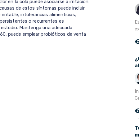
lor en la cola puede asociarse a irritación
s causas de estos síntomas puede incluir
irritable, intolerancias alimenticias,
 persistentes o recurrentes es
E
a estudio. Mantenga una adecuada
ex
 60, puede emplear probióticos de venta
remove_r
¿
a
I
Ga
remove_r
T
m