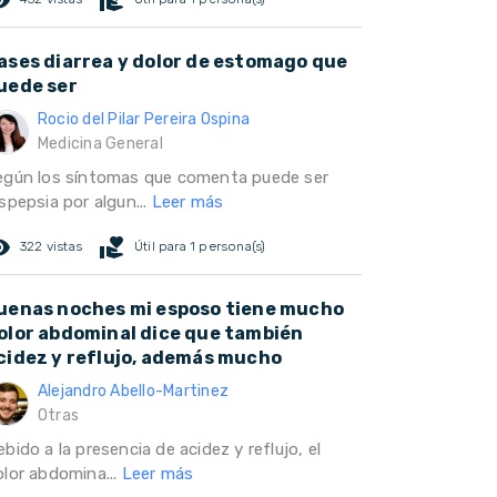
ases diarrea y dolor de estomago que
uede ser
Rocio del Pilar Pereira Ospina
Medicina General
egún los síntomas que comenta puede ser
spepsia por algun...
Leer más
ed_eye
volunteer_activism
322 vistas
Útil para 1 persona(s)
uenas noches mi esposo tiene mucho
olor abdominal dice que también
cidez y reflujo, además mucho
Alejandro Abello-Martinez
Otras
bido a la presencia de acidez y reflujo, el
olor abdomina...
Leer más