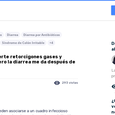
os
Diarrea
Diarrea por Antibióticos
Síndrome de Colón Irritable
+4
D
a
erte retorcigones gases y
ero la diarrea me da después de
La
p
visibility
293 vistas
remove_r
¿
v
eden asociarse a un cuadro infeccioso
n