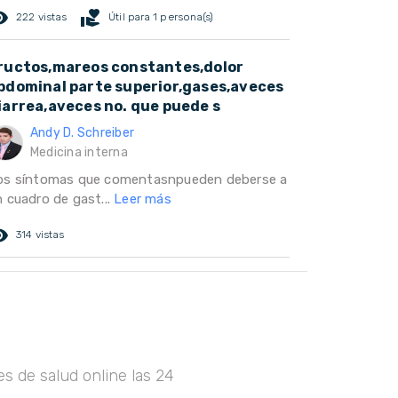
ed_eye
volunteer_activism
222 vistas
Útil para 1 persona(s)
ructos,mareos constantes,dolor
bdominal parte superior,gases,aveces
iarrea,aveces no. que puede s
Andy D. Schreiber
Medicina interna
os síntomas que comentasnpueden deberse a
n cuadro de gast...
Leer más
ed_eye
314 vistas
s de salud online las 24