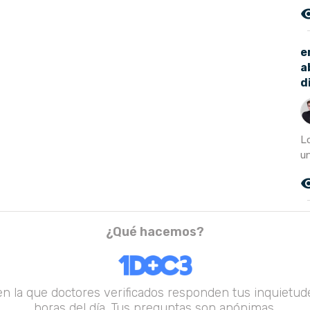
remove_r
e
a
d
L
u
remove_r
¿Qué hacemos?
en la que doctores verificados responden tus inquietude
horas del día. Tus preguntas son anónimas.