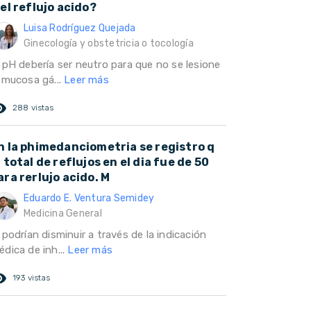
 el reflujo acido?
Luisa Rodríguez Quejada
Ginecología y obstetricia o tocología
l pH debería ser neutro para que no se lesione
a mucosa gá...
Leer más
ed_eye
288 vistas
n la phimedanciometria se registro q
l total de reflujos en el dia fue de 50
ara rerlujo acido. M
Eduardo E. Ventura Semidey
Medicina General
 podrían disminuir a través de la indicación
dica de inh...
Leer más
ed_eye
193 vistas