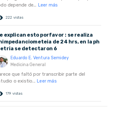
odo depende de...
Leer más
ed_eye
222 vistas
e explican esto porfavor : se realiza
himpedanciometeia de 24 hrs, en la ph
etria se detectaron 6
Eduardo E. Ventura Semidey
Medicina General
rece que faltó por transcribir parte del
tudio o existio...
Leer más
ed_eye
179 vistas