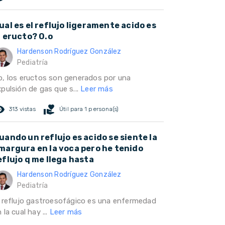
ual es el reflujo ligeramente acido es
l eructo? O.o
Hardenson Rodríguez González
Pediatría
o, los eructos son generados por una
pulsión de gas que s...
Leer más
ed_eye
volunteer_activism
313 vistas
Útil para 1 persona(s)
uando un reflujo es acido se siente la
margura en la voca pero he tenido
eflujo q me llega hasta
Hardenson Rodríguez González
Pediatría
l reflujo gastroesofágico es una enfermedad
 la cual hay ...
Leer más