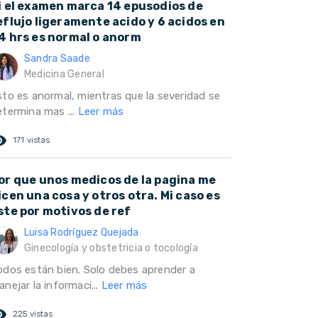
i el examen marca 14 epusodios de
eflujo ligeramente acido y 6 acidos en
4 hrs es normal o anorm
Sandra Saade
Medicina General
sto es anormal, mientras que la severidad se
etermina mas ...
Leer más
ed_eye
171 vistas
or que unos medicos de la pagina me
icen una cosa y otros otra. Mi caso es
ste por motivos de ref
Luisa Rodríguez Quejada
Ginecología y obstetricia o tocología
odos están bien. Solo debes aprender a
nejar la informaci...
Leer más
ed_eye
225 vistas