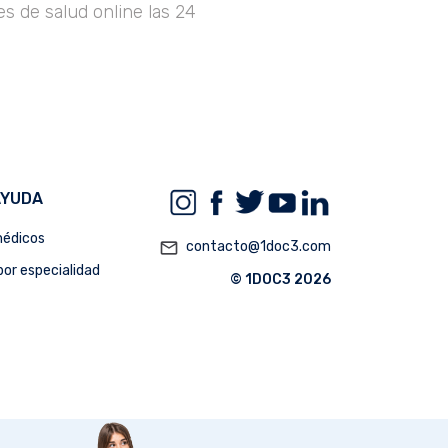
s de salud online las 24
AYUDA
édicos
mail_outline
contacto@1doc3.com
or especialidad
© 1DOC3 2026