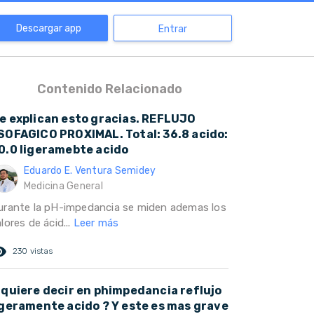
Descargar app
Entrar
Contenido Relacionado
e explican esto gracias. REFLUJO
SOFAGICO PROXIMAL. Total: 36.8 acido:
0.0 ligeramebte acido
Eduardo E. Ventura Semidey
Medicina General
urante la pH-impedancia se miden ademas los
lores de ácid...
Leer más
ed_eye
230 vistas
 quiere decir en phimpedancia reflujo
igeramente acido ? Y este es mas grave