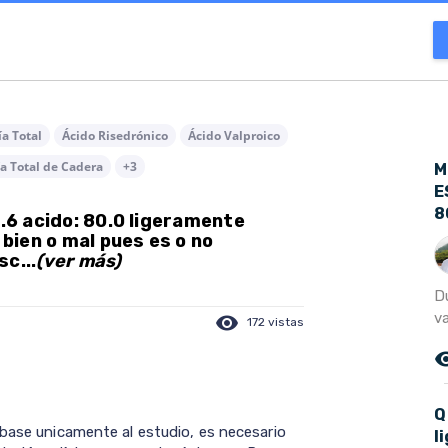
a Total
Ácido Risedrónico
Ácido Valproico
ía Total de Cadera
+3
M
E
8
3.6 acido: 80.0 ligeramente
 bien o mal pues es o no
c...
(ver más)
D
va
visibility
172 vistas
remove_r
Q
 base unicamente al estudio, es necesario
l