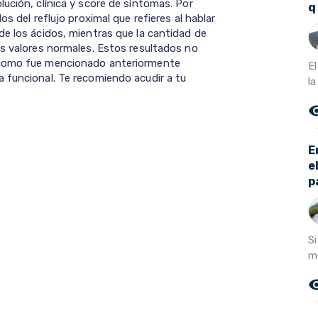
ución, clínica y score de síntomas. Por
q
s del reflujo proximal que refieres al hablar
de los ácidos, mientras que la cantidad de
os valores normales. Estos resultados no
 como fue mencionado anteriormente
E
 funcional. Te recomiendo acudir a tu
l
remove_r
E
e
p
Si
mé
remove_r