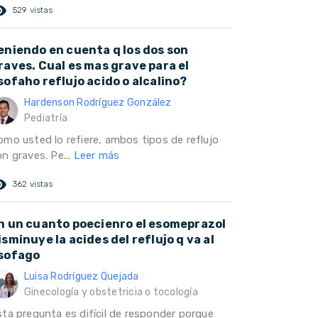
ed_eye
529 vistas
eniendo en cuenta q los dos son
raves. Cual es mas grave para el
sofaho reflujo acido o alcalino?
Hardenson Rodríguez González
Pediatría
omo usted lo refiere, ambos tipos de reflujo
n graves. Pe...
Leer más
ed_eye
362 vistas
n un cuanto poecienro el esomeprazol
isminuye la acides del reflujo q va al
sofago
Luisa Rodríguez Quejada
Ginecología y obstetricia o tocología
sta pregunta es difícil de responder porque