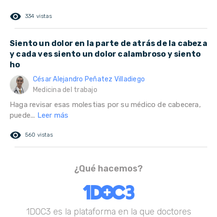
remove_red_eye
334 vistas
Siento un dolor en la parte de atrás de la cabeza
y cada ves siento un dolor calambroso y siento
ho
César Alejandro Peñatez Villadiego
Medicina del trabajo
Haga revisar esas molestias por su médico de cabecera,
puede...
Leer más
remove_red_eye
560 vistas
¿Qué hacemos?
1DOC3 es la plataforma en la que doctores