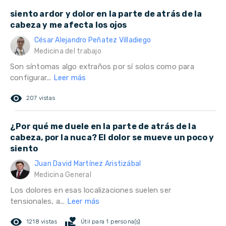
siento ardor y dolor en la parte de atrás de la
cabeza y me afecta los ojos
César Alejandro Peñatez Villadiego
Medicina del trabajo
Son síntomas algo extraños por sí solos como para
configurar...
Leer más
remove_red_eye
207 vistas
¿Por qué me duele en la parte de atrás de la
cabeza, por la nuca? El dolor se mueve un poco y
siento
Juan David Martínez Aristizábal
Medicina General
Los dolores en esas localizaciones suelen ser
tensionales, a...
Leer más
remove_red_eye
volunteer_activism
1218 vistas
Útil para 1 persona(s)