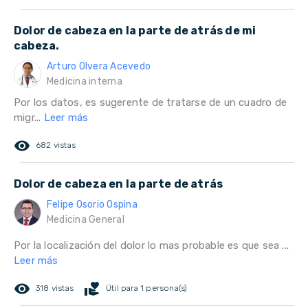
Dolor de cabeza en la parte de atrás de mi
cabeza.
Arturo Olvera Acevedo
Medicina interna
Por los datos, es sugerente de tratarse de un cuadro de
migr...
Leer más
remove_red_eye
682 vistas
Dolor de cabeza en la parte de atrás
Felipe Osorio Ospina
Medicina General
Por la localización del dolor lo mas probable es que sea ...
Leer más
remove_red_eye
volunteer_activism
318 vistas
Útil para 1 persona(s)