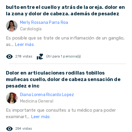
bulto entre el cuello y atrás de la oreja. dolor en
la zona y dolor de cabeza. además de pesadez
Merly Rossana Parra Roa
Cardiología
Es posible que se trate de una inflamación de un ganglio,
as...
Leer más
remove_red_eye
volunteer_activism
278 vistas
Útil para 1 persona(s)
Dolor en articulaciones rodillas tobillos
muñecas cuello, dolor de cabeza sensación de
pesadez e inc
Diana Lorena Ricardo Lopez
Medicina General
Es importante que consultes a tu médico para poder
examinart...
Leer más
remove_red_eye
254 vistas