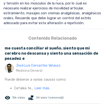
y tensión en los músculos de la nuca, por lo cual es
necesario realizar ejercicios de movilidad articular,
estiramiento, masajes con cremas analgésicas, analgésicos
orales. Recuerde que debe lograr un control del estrés
adecuado para evitar esta alteración a repetición.
Contenido Relacionado
me cuesta conciliar el sueño, siento que mi
cerebro no descansa y siento una sensación de
pesadez e
José Luis Cervantes Velasco
Medicina General
Puede deberse a varias causas como:
Cefalea te...
Leer más
remove_red_eye
volunteer_activism
156 vistas
Útil para 1 persona(s)