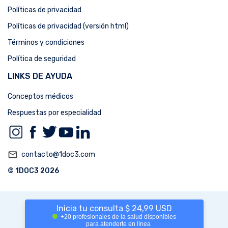
Políticas de privacidad
Políticas de privacidad (versión html)
Términos y condiciones
Política de seguridad
LINKS DE AYUDA
Conceptos médicos
Respuestas por especialidad
mail_outline
contacto@1doc3.com
© 1DOC3 2026
Inicia tu consulta $ 24,99 USD
+20 profesionales de la salud disponibles
para atenderte en línea