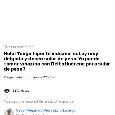
Pregunta médica
Hola! Tengo hipertiroidismo, estoy muy
delgada y deseo subir de peso. Yo puedo
tomar vibazina con Deltafluorene para subir
de peso?
Preguntado por mujer de 37 años
visibility
3472 vistas
Nuestro profesional de la salud responde
César Alejandro Peñatez Villadiego