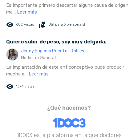
Es importante primero descartar alguna causa de origen
me...
Leer más
remove_red_eye
volunteer_activism
602 vistas
Útil para 5 persona(s)
Quiero subir de peso, soy muy delgada.
Jenny Eugenia Puentes Robles
Medicina General
La implantación de este anticonceptivo pude producir
mucha a...
Leer más
remove_red_eye
1374 vistas
¿Qué hacemos?
1DOC3 es la plataforma en la que doctores