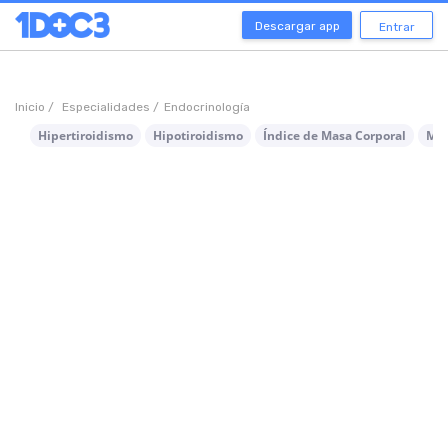
Descargar app
Entrar
Inicio /
Especialidades /
Endocrinología
Hipertiroidismo
Hipotiroidismo
Índice de Masa Corporal
Ma