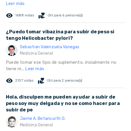
Leer más
remove_red_eye
volunteer_activism
1688 vistas
Útil para 6 persona(s)
¿Puedo tomar vibazina para subir de peso si
tengo Helicobacter pylori?
Sebastian Valenzuela Vanegas
Medicina General
Puede tomar ese tipo de suplemento, inicialmente no
tiene ni...
Leer más
remove_red_eye
volunteer_activism
2107 vistas
Útil para 2 persona(s)
Hola, disculpen me pueden ayudar a subir de
peso soy muy delgada y no se como hacer para
subir de pe
Jaime A. Betancurth G.
Medicina General