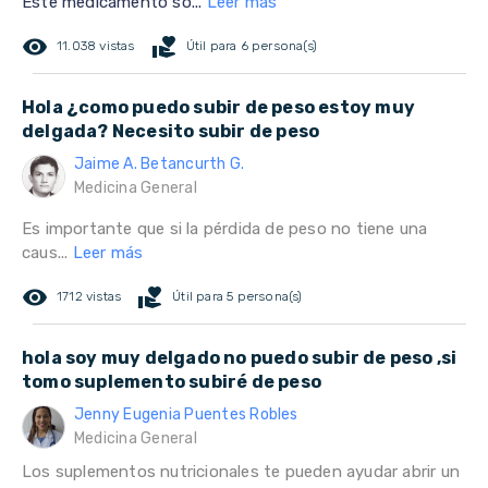
Este medicamento so...
Leer más
remove_red_eye
volunteer_activism
11.038 vistas
Útil para 6 persona(s)
Hola ¿como puedo subir de peso estoy muy
delgada? Necesito subir de peso
Jaime A. Betancurth G.
Medicina General
Es importante que si la pérdida de peso no tiene una
caus...
Leer más
remove_red_eye
volunteer_activism
1712 vistas
Útil para 5 persona(s)
hola soy muy delgado no puedo subir de peso ,si
tomo suplemento subiré de peso
Jenny Eugenia Puentes Robles
Medicina General
Los suplementos nutricionales te pueden ayudar abrir un