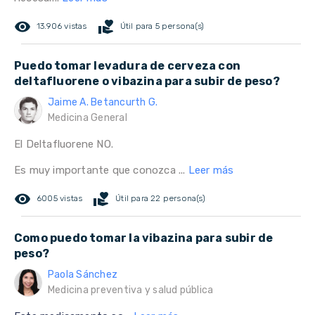
remove_red_eye
volunteer_activism
13.906 vistas
Útil para 5 persona(s)
Puedo tomar levadura de cerveza con
deltafluorene o vibazina para subir de peso?
Jaime A. Betancurth G.
Medicina General
El Deltafluorene NO.
Es muy importante que conozca ...
Leer más
remove_red_eye
volunteer_activism
6005 vistas
Útil para 22 persona(s)
Como puedo tomar la vibazina para subir de
peso?
Paola Sánchez
Medicina preventiva y salud pública