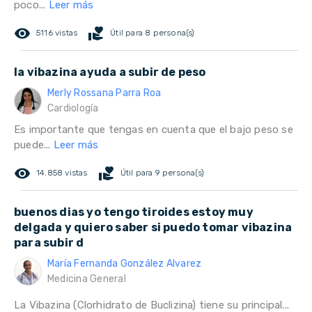
poco...
Leer más
remove_red_eye
volunteer_activism
5116 vistas
Útil para 8 persona(s)
la vibazina ayuda a subir de peso
Merly Rossana Parra Roa
Cardiología
Es importante que tengas en cuenta que el bajo peso se
puede...
Leer más
remove_red_eye
volunteer_activism
14.858 vistas
Útil para 9 persona(s)
buenos dias yo tengo tiroides estoy muy
delgada y quiero saber si puedo tomar vibazina
para subir d
María Fernanda González Alvarez
Medicina General
La Vibazina (Clorhidrato de Buclizina) tiene su principal...