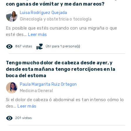
con ganas de vómitar y me dan mareos?
Luisa Rodríguez Quejada
Ginecología y obstetricia o tocología
Es posible que estés cursando con una migraña o que
esté des...
Leer más
remove_red_eye
volunteer_activism
867 vistas
Útil para 1 persona(s)
Tengo mucho dolor de cabeza desde ayer, y
desde esta mañana tengo retorcijones en la
boca del estoma
Paula Margarita Ruiz Ortegon
Medicina General
Si el dolor de cabeza ó abdominal es tan intenso cómo lo
des...
Leer más
remove_red_eye
201 vistas