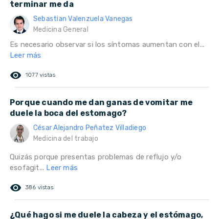
terminar me da
Sebastian Valenzuela Vanegas
Medicina General
Es necesario observar si los síntomas aumentan con el...
Leer más
remove_red_eye
1077 vistas
Porque cuando me dan ganas de vomitar me
duele la boca del estomago?
César Alejandro Peñatez Villadiego
Medicina del trabajo
Quizás porque presentas problemas de reflujo y/o
esofagit...
Leer más
remove_red_eye
386 vistas
¿Qué hago si me duele la cabeza y el estómago,