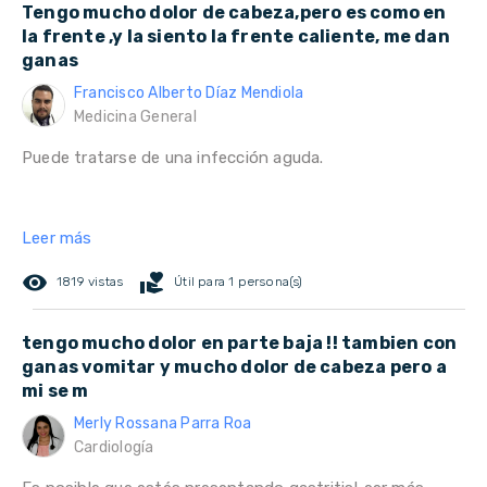
Tengo mucho dolor de cabeza,pero es como en
la frente ,y la siento la frente caliente, me dan
ganas
Francisco Alberto Díaz Mendiola
Medicina General
Puede tratarse de una infección aguda.
Leer más
remove_red_eye
volunteer_activism
1819 vistas
Útil para 1 persona(s)
tengo mucho dolor en parte baja !! tambien con
ganas vomitar y mucho dolor de cabeza pero a
mi se m
Merly Rossana Parra Roa
Cardiología