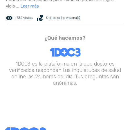
vicio ...
Leer más
remove_red_eye
volunteer_activism
1732 vistas
Útil para 1 persona(s)
¿Qué hacemos?
1DOC3 es la plataforma en la que doctores
verificados responden tus inquietudes de salud
online las 24 horas del día. Tus preguntas son
anónimas.