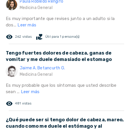
Paula Robledo Rengifo
Medicina General
Es muy importante que revises junto a un adulto si la
dos...
Leer más
remove_red_eye
volunteer_activism
262 vistas
Útil para 1 persona(s)
Tengo fuertes dolores de cabeza, ganas de
vomitar y me duele demasiado el estomago
Jaime A. Betancurth G.
Medicina General
Es muy probable que los síntomas que usted describe
sean ...
Leer más
remove_red_eye
481 vistas
¿Qué puede ser si tengo dolor de cabeza, mareo,
cuando como me duele el estómago y al