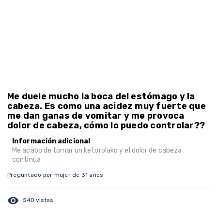
Me duele mucho la boca del estómago y la
cabeza. Es como una acidez muy fuerte que
me dan ganas de vomitar y me provoca
dolor de cabeza, cómo lo puedo controlar??
Información adicional
Me acabo de tomar un ketorolako y el dolor de cabeza
continua
Preguntado por mujer de 31 años
visibility
540 vistas