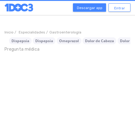
Descargar app
Entrar
Inicio /
Especialidades /
Gastroenterología
Dispepsia
Dispepsia
Omeprazol
Dolor de Cabeza
Dolor de
Pregunta médica