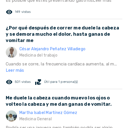
Es posible que estés presentando gastritis
Leer más
remove_red_eye
149 vistas
¿Por qué después de correr me duele la cabeza
y se demora mucho el dolor, hasta ganas de
vomitar me
César Alejandro Peñatez Villadiego
Medicina del trabajo
Cuando se corre, la frecuencia cardíaca aumenta, al m...
Leer más
remove_red_eye
volunteer_activism
501 vistas
Útil para 1 persona(s)
Me duele la cabeza cuando muevo los ojos o
volteo la cabeza y me dan ganas de vomitar.
Martha Isabel Martínez Gómez
Medicina General
Podría ser una jaqueca pero también podría ser algún