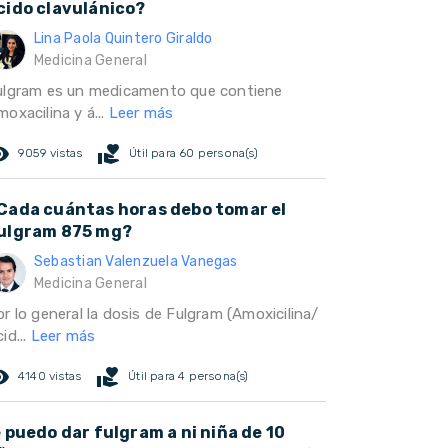
cido clavulánico?
Lina Paola Quintero Giraldo
Medicina General
ulgram es un medicamento que contiene
oxacilina y á...
Leer más
ed_eye
volunteer_activism
9059 vistas
Útil para 60 persona(s)
Cada cuántas horas debo tomar el
ulgram 875 mg?
Sebastian Valenzuela Vanegas
Medicina General
r lo general la dosis de Fulgram (Amoxicilina/
id...
Leer más
ed_eye
volunteer_activism
4140 vistas
Útil para 4 persona(s)
e puedo dar fulgram a ni niña de 10