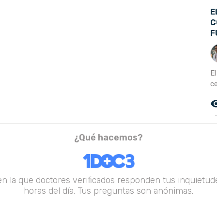
E
C
F
El
c
remove_r
¿Qué hacemos?
en la que doctores verificados responden tus inquietude
horas del día. Tus preguntas son anónimas.