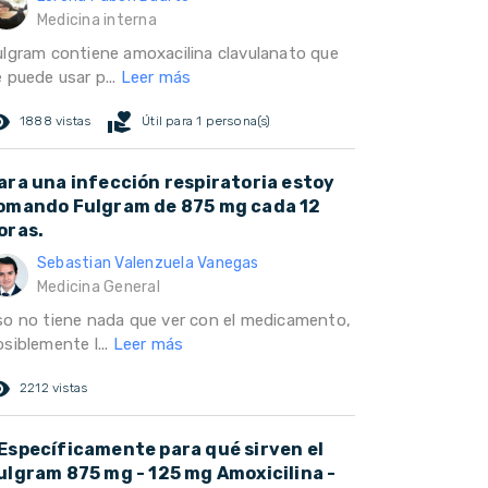
Medicina interna
ulgram contiene amoxacilina clavulanato que
 puede usar p...
Leer más
ed_eye
volunteer_activism
1888 vistas
Útil para 1 persona(s)
ara una infección respiratoria estoy
omando Fulgram de 875 mg cada 12
oras.
Sebastian Valenzuela Vanegas
Medicina General
so no tiene nada que ver con el medicamento,
siblemente l...
Leer más
ed_eye
2212 vistas
Específicamente para qué sirven el
ulgram 875 mg - 125 mg Amoxicilina -