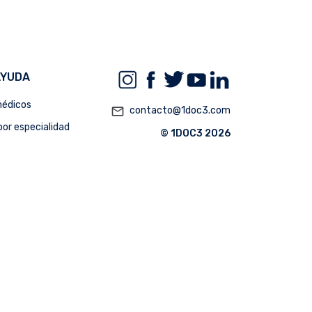
AYUDA
édicos
mail_outline
contacto@1doc3.com
or especialidad
© 1DOC3 2026