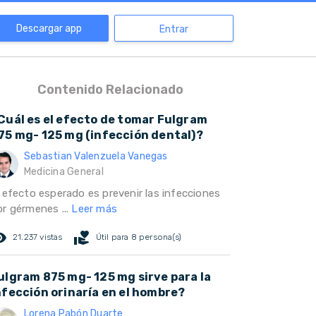
Descargar app
Entrar
Contenido Relacionado
Cuál es el efecto de tomar Fulgram
75 mg- 125 mg (infección dental)?
Sebastian Valenzuela Vanegas
Medicina General
l efecto esperado es prevenir las infecciones
or gérmenes ...
Leer más
ed_eye
volunteer_activism
21.237 vistas
Útil para 8 persona(s)
ulgram 875 mg- 125 mg sirve para la
nfección orinaría en el hombre?
Lorena Pabón Duarte