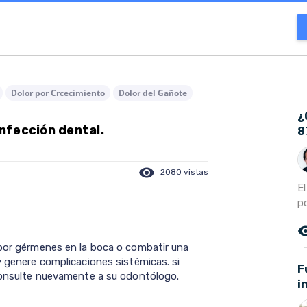
Dolor por Crcecimiento
Dolor del Gañote
¿
nfección dental.
8
visibility
2080 vistas
E
p
remove_r
 por gérmenes en la boca o combatir una
y genere complicaciones sistémicas. si
F
 consulte nuevamente a su odontólogo.
i