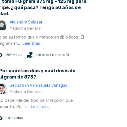
i tomo Fulgram 875 mg - 125 mg para
ripe, ¿qué pasa? Tengo 50 años de
dad.
Alejandra Salazar
Medicina General
o se automedique y menos antibióticos. El
ulgram en...
Leer más
ed_eye
volunteer_activism
1559 vistas
Útil para 1 persona(s)
Por cuántos días y cuál dosis de
ulgram de 875?
Sebastian Valenzuela Vanegas
Medicina General
so depende del tipo de infección que
esente. Por e...
Leer más
ed_eye
1047 vistas