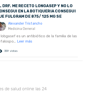
L DRF. ME RECETO LONGASEP Y NO LO
ONSEGUI EN LA BOTIQUERIA CONSEGUI
UE FULGRAM DE 875/ 125 MG SE
Alexander Tristancho
Medicina General
 lobgasef es un antibiótico de la familia de las
efalospo...
Leer más
ed_eye
359 vistas
s de salud online las 24