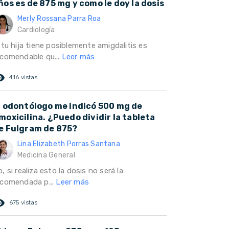
ños es de 875 mg y como le doy la dosis
Merly Rossana Parra Roa
Cardiología
 tu hija tiene posiblemente amigdalitis es
ecomendable qu...
Leer más
ed_eye
416 vistas
l odontólogo me indicó 500 mg de
moxicilina. ¿Puedo dividir la tableta
e Fulgram de 875?
Lina Elizabeth Porras Santana
Medicina General
, si realiza esto la dosis no será la
ecomendada p...
Leer más
ed_eye
675 vistas