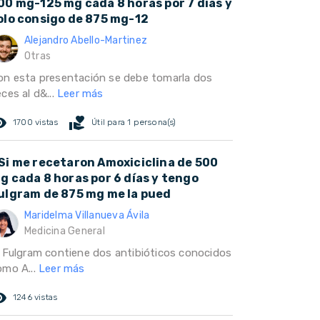
00 mg-125 mg cada 8 horas por 7 días y
olo consigo de 875 mg-12
Alejandro Abello-Martinez
Otras
on esta presentación se debe tomarla dos
ces al d&...
Leer más
ed_eye
volunteer_activism
1700 vistas
Útil para 1 persona(s)
Si me recetaron Amoxiciclina de 500
g cada 8 horas por 6 días y tengo
ulgram de 875 mg me la pued
Maridelma Villanueva Ávila
Medicina General
l Fulgram contiene dos antibióticos conocidos
omo A...
Leer más
ed_eye
1246 vistas