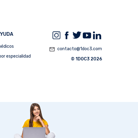
AYUDA
édicos
mail_outline
contacto@1doc3.com
or especialidad
© 1DOC3 2026