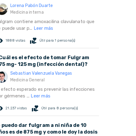
Lorena Pabón Duarte
Medicina interna
ulgram contiene amoxacilina clavulanato que
 puede usar p...
Leer más
ed_eye
volunteer_activism
1888 vistas
Útil para 1 persona(s)
Cuál es el efecto de tomar Fulgram
75 mg- 125 mg (infección dental)?
Sebastian Valenzuela Vanegas
Medicina General
l efecto esperado es prevenir las infecciones
or gérmenes ...
Leer más
ed_eye
volunteer_activism
21.237 vistas
Útil para 8 persona(s)
e puedo dar fulgram a ni niña de 10
ños es de 875 mg y como le doy la dosis