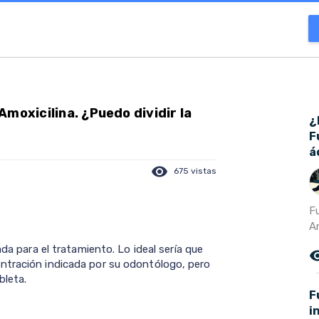
moxicilina. ¿Puedo dividir la
¿
F
á
visibility
675 vistas
F
Am
ada para el tratamiento. Lo ideal sería que
remove_r
ntración indicada por su odontólogo, pero
bleta.
F
i