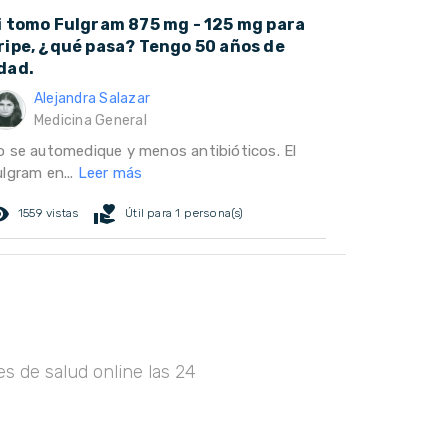
i tomo Fulgram 875 mg - 125 mg para
ripe, ¿qué pasa? Tengo 50 años de
dad.
Alejandra Salazar
Medicina General
o se automedique y menos antibióticos. El
ulgram en...
Leer más
ed_eye
volunteer_activism
1559 vistas
Útil para 1 persona(s)
s de salud online las 24