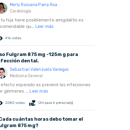
Merly Rossana Parra Roa
Cardiología
 tu hija tiene posiblemente amigdalitis es
ecomendable qu...
Leer más
ed_eye
416 vistas
so Fulgram 875 mg -125m g para
nfección dental.
Sebastian Valenzuela Vanegas
Medicina General
l efecto esperado es prevenir las infecciones
or gérmenes ...
Leer más
ed_eye
volunteer_activism
2080 vistas
Útil para 4 persona(s)
Cada cuántas horas debo tomar el
ulgram 875 mg?