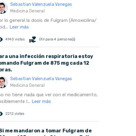
Sebastian Valenzuela Vanegas
Medicina General
r lo general la dosis de Fulgram (Amoxicilina/
id...
Leer más
ed_eye
volunteer_activism
4140 vistas
Útil para 4 persona(s)
ara una infección respiratoria estoy
omando Fulgram de 875 mg cada 12
oras.
Sebastian Valenzuela Vanegas
Medicina General
so no tiene nada que ver con el medicamento,
siblemente l...
Leer más
ed_eye
2212 vistas
Si me mandaron a tomar Fulgram de