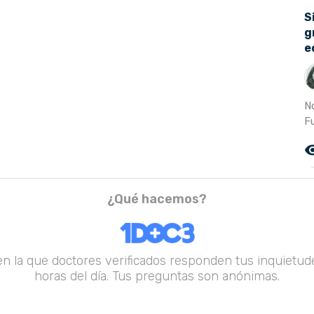
S
g
e
N
F
remove_r
¿Qué hacemos?
en la que doctores verificados responden tus inquietude
horas del día. Tus preguntas son anónimas.