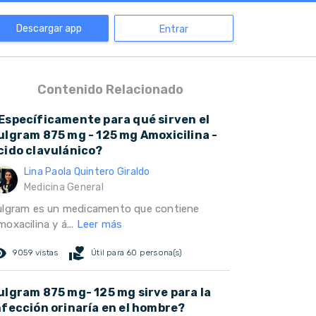
Descargar app
Entrar
Contenido Relacionado
Específicamente para qué sirven el
ulgram 875 mg - 125 mg Amoxicilina -
cido clavulánico?
Lina Paola Quintero Giraldo
Medicina General
ulgram es un medicamento que contiene
oxacilina y á...
Leer más
ed_eye
volunteer_activism
9059 vistas
Útil para 60 persona(s)
ulgram 875 mg- 125 mg sirve para la
nfección orinaría en el hombre?