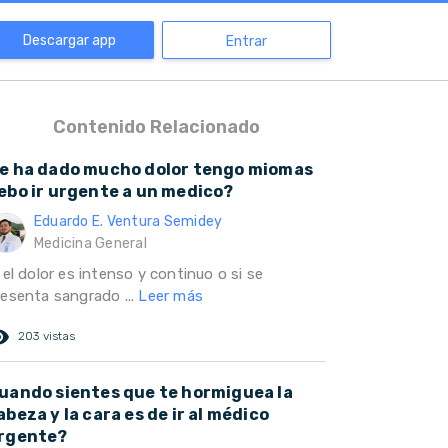
Descargar app
Entrar
Contenido Relacionado
e ha dado mucho dolor tengo miomas
ebo ir urgente a un medico?
Eduardo E. Ventura Semidey
Medicina General
 el dolor es intenso y continuo o si se
resenta sangrado ...
Leer más
ed_eye
203 vistas
uando sientes que te hormiguea la
abeza y la cara es de ir al médico
rgente?