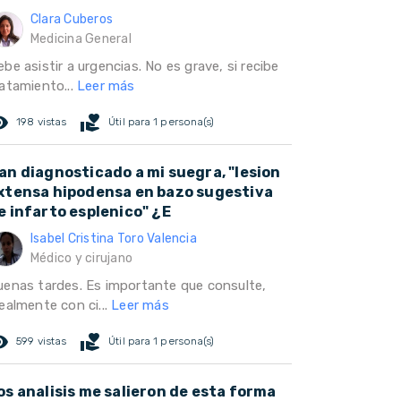
Clara Cuberos
Medicina General
be asistir a urgencias. No es grave, si recibe
ratamiento...
Leer más
ed_eye
volunteer_activism
198 vistas
Útil para 1 persona(s)
an diagnosticado a mi suegra, "lesion
xtensa hipodensa en bazo sugestiva
e infarto esplenico" ¿E
Isabel Cristina Toro Valencia
Médico y cirujano
uenas tardes. Es importante que consulte,
ealmente con ci...
Leer más
ed_eye
volunteer_activism
599 vistas
Útil para 1 persona(s)
os analisis me salieron de esta forma