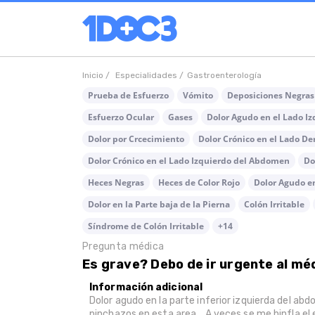
Inicio /
Especialidades /
Gastroenterología
Prueba de Esfuerzo
Vómito
Deposiciones Negras
Esfuerzo Ocular
Gases
Dolor Agudo en el Lado I
Dolor por Crcecimiento
Dolor Crónico en el Lado D
Dolor Crónico en el Lado Izquierdo del Abdomen
Do
Heces Negras
Heces de Color Rojo
Dolor Agudo e
Dolor en la Parte baja de la Pierna
Colón Irritable
Síndrome de Colón Irritable
+14
Pregunta médica
Es grave? Debo de ir urgente al mé
Información adicional
Dolor agudo en la parte inferior izquierda del ab
pinchazos en esta area... A veces se me hinfla el