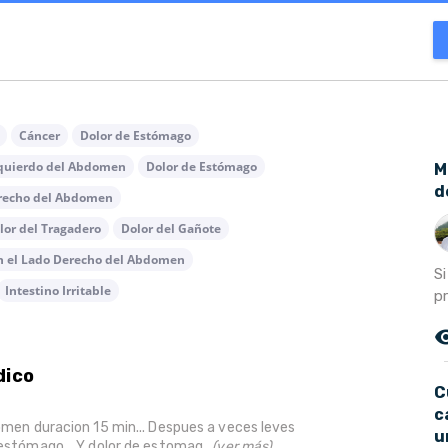
Cáncer
Dolor de Estómago
zquierdo del Abdomen
Dolor de Estómago
M
d
erecho del Abdomen
lor del Tragadero
Dolor del Gañote
n el Lado Derecho del Abdomen
Si
Intestino Irritable
p
remove_r
dico
C
c
domen duracion 15 min... Despues a veces leves
u
 estómago... Y dolor de estomag...
(ver más)