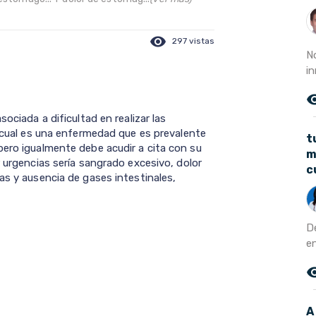
visibility
297 vistas
N
in
remove_r
ociada a dificultad en realizar las
a cual es una enfermedad que es prevalente
t
pero igualmente debe acudir a cita con su
m
r urgencias sería sangrado excesivo, dolor
c
as y ausencia de gases intestinales,
D
en
remove_r
A