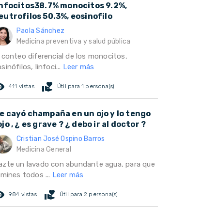
infocitos38.7% monocitos 9.2%,
eutrofilos 50.3%, eosinofilo
Paola Sánchez
Medicina preventiva y salud pública
l conteo diferencial de los monocitos,
sinófilos, linfoci...
Leer más
ed_eye
volunteer_activism
411 vistas
Útil para 1 persona(s)
e cayó champaña en un ojo y lo tengo
ojo , ¿ es grave ? ¿ debo ir al doctor ?
Cristian José Ospino Barros
Medicina General
azte un lavado con abundante agua, para que
imines todos ...
Leer más
ed_eye
volunteer_activism
984 vistas
Útil para 2 persona(s)