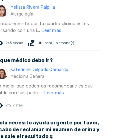
Melissa Rivera Paipilla
Alergología
robablemente por tu cuadro clínico estés
ursando con una i...
Leer más
ed_eye
volunteer_activism
245 vistas
Útil para 1 persona(s)
 que médico debo ir?
Katerinne Delgado Camargo
Medicina General
o mejor que podemos recomendarle es que
able con sus padre...
Leer más
ed_eye
212 vistas
ola necesito ayuda urgente por favor,
cabo de reclamar mi examen de orina y
e sale el resultado q