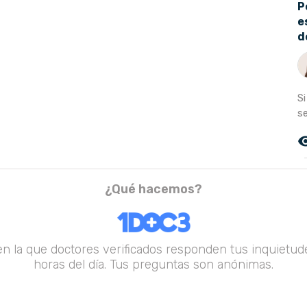
P
e
d
S
se
remove_r
¿Qué hacemos?
en la que doctores verificados responden tus inquietude
horas del día. Tus preguntas son anónimas.