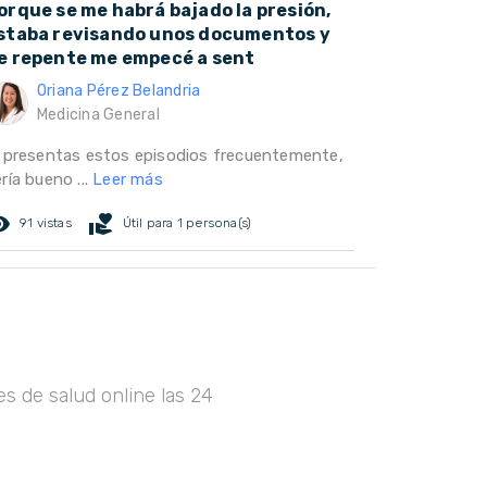
orque se me habrá bajado la presión,
staba revisando unos documentos y
e repente me empecé a sent
Oriana Pérez Belandria
Medicina General
i presentas estos episodios frecuentemente,
ría bueno ...
Leer más
ed_eye
volunteer_activism
91 vistas
Útil para 1 persona(s)
s de salud online las 24