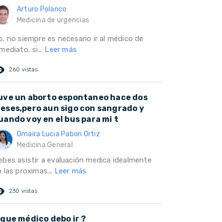
Arturo Polanco
Medicina de urgencias
o, no siempre es necesario ir al médico de
mediato, si...
Leer más
ed_eye
260 vistas
uve un aborto espontaneo hace dos
eses,pero aun sigo con sangrado y
uando voy en el bus para mi t
Omaira Lucia Pabon Ortiz
Medicina General
ebes asistir a evaluación medica idealmente
 las proximas...
Leer más
ed_eye
230 vistas
 que médico debo ir ?