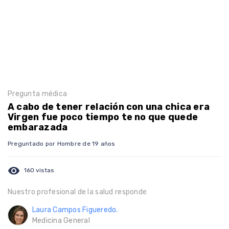
Pregunta médica
A cabo de tener relación con una chica era
Virgen fue poco tiempo te no que quede
embarazada
Preguntado por Hombre de 19 años
visibility
160 vistas
Nuestro profesional de la salud responde
Laura Campos Figueredo.
Medicina General