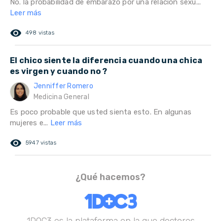
No. la probabilidad de embarazo por una relación sexu...
Leer más
remove_red_eye
498 vistas
El chico siente la diferencia cuando una chica
es virgen y cuando no ?
Jenniffer Romero
Medicina General
Es poco probable que usted sienta esto. En algunas
mujeres e...
Leer más
remove_red_eye
5947 vistas
¿Qué hacemos?
1DOC3 es la plataforma en la que doctores