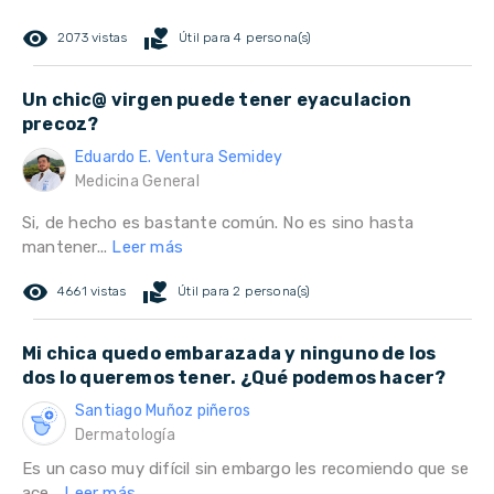
remove_red_eye
volunteer_activism
2073 vistas
Útil para 4 persona(s)
Un chic@ virgen puede tener eyaculacion
precoz?
Eduardo E. Ventura Semidey
Medicina General
Si, de hecho es bastante común. No es sino hasta
mantener...
Leer más
remove_red_eye
volunteer_activism
4661 vistas
Útil para 2 persona(s)
Mi chica quedo embarazada y ninguno de los
dos lo queremos tener. ¿Qué podemos hacer?
Santiago Muñoz piñeros
Dermatología
Es un caso muy difícil sin embargo les recomiendo que se
ace...
Leer más