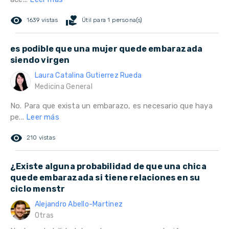
remove_red_eye
volunteer_activism
1639 vistas
Útil para 1 persona(s)
es podible que una mujer quede embarazada
siendo virgen
Laura Catalina Gutierrez Rueda
Medicina General
No. Para que exista un embarazo, es necesario que haya
pe...
Leer más
remove_red_eye
210 vistas
¿Existe alguna probabilidad de que una chica
quede embarazada si tiene relaciones en su
ciclo menstr
Alejandro Abello-Martinez
Otras