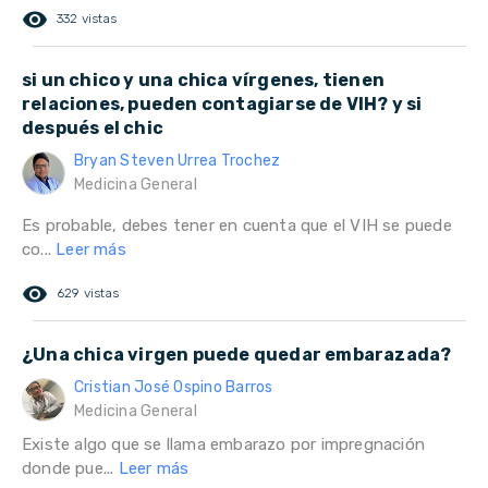
remove_red_eye
332 vistas
si un chico y una chica vírgenes, tienen
relaciones, pueden contagiarse de VIH? y si
después el chic
Bryan Steven Urrea Trochez
Medicina General
Es probable, debes tener en cuenta que el VIH se puede
co...
Leer más
remove_red_eye
629 vistas
¿Una chica virgen puede quedar embarazada?
Cristian José Ospino Barros
Medicina General
Existe algo que se llama embarazo por impregnación
donde pue...
Leer más