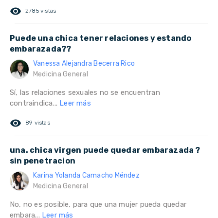
remove_red_eye
2785 vistas
Puede una chica tener relaciones y estando
embarazada??
Vanessa Alejandra Becerra Rico
Medicina General
Sí, las relaciones sexuales no se encuentran
contraindica...
Leer más
remove_red_eye
89 vistas
una. chica virgen puede quedar embarazada ?
sin penetracion
Karina Yolanda Camacho Méndez
Medicina General
No, no es posible, para que una mujer pueda quedar
embara...
Leer más