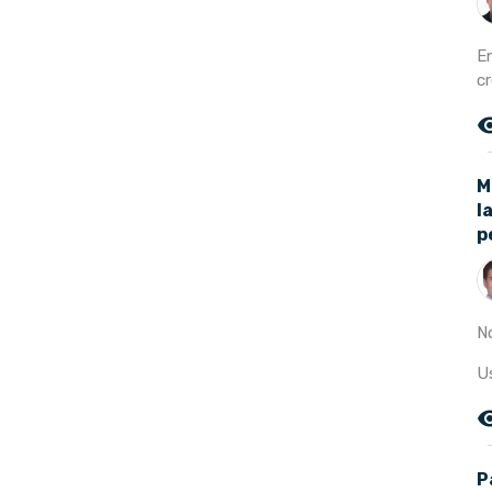
E
c
remove_r
M
l
p
N
U
remove_r
P