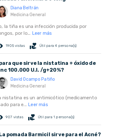
Diana Beltrán
Medicina General
, la tiña es una infección producida por
ngos, por lo...
Leer más
ed_eye
volunteer_activism
1905 vistas
Útil para 4 persona(s)
para que sirve la nistatina + óxido de
inc 100.000 U.I. /g+20%?
David Ocampo Patiño
Medicina General
a nistatina es un antimicótico (medicamento
ado para e...
Leer más
ed_eye
volunteer_activism
907 vistas
Útil para 1 persona(s)
La pomada Barmicil sirve para el Acné?