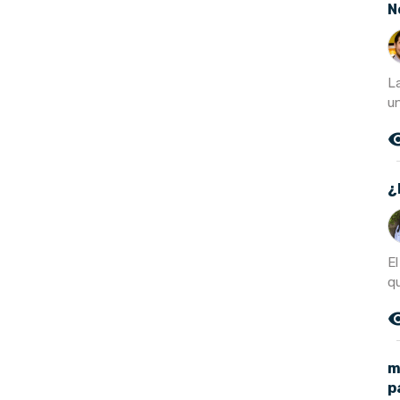
N
L
u
remove_r
¿
E
qu
remove_r
m
p