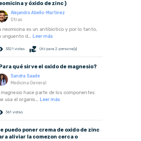
eomicina y óxido de zinc )
Alejandro Abello-Martinez
Otras
a neomicina es un antibiotico y por lo tanto,
n unguento d...
Leer más
ed_eye
volunteer_activism
3321 vistas
Útil para 2 persona(s)
Para qué sirve el oxido de magnesio?
Sandra Saade
Medicina General
l magnesio hace parte de los componentes
e usa el organis...
Leer más
ed_eye
361 vistas
e puedo poner crema de oxido de zinc
ara aliviar la comezon cerca o