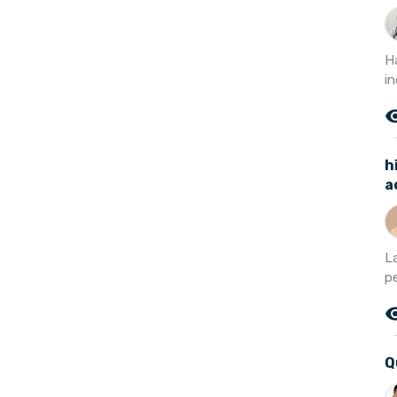
Ha
in
remove_r
h
a
L
pe
remove_r
Q