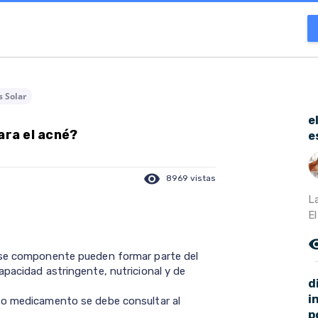
s Solar
e
ara el acné?
e
visibility
8969 vistas
La
El
remove_r
ese componente pueden formar parte del
apacidad astringente, nutricional y de
d
i
 o medicamento se debe consultar al
p