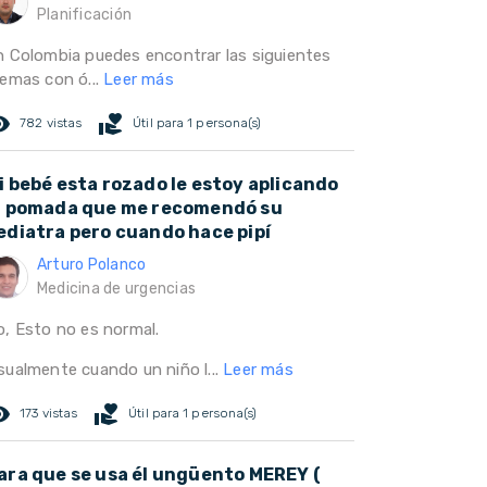
Planificación
n Colombia puedes encontrar las siguientes
remas con ó...
Leer más
ed_eye
volunteer_activism
782 vistas
Útil para 1 persona(s)
i bebé esta rozado le estoy aplicando
a pomada que me recomendó su
ediatra pero cuando hace pipí
Arturo Polanco
Medicina de urgencias
o, Esto no es normal.
sualmente cuando un niño l...
Leer más
ed_eye
volunteer_activism
173 vistas
Útil para 1 persona(s)
ara que se usa él ungüento MEREY (