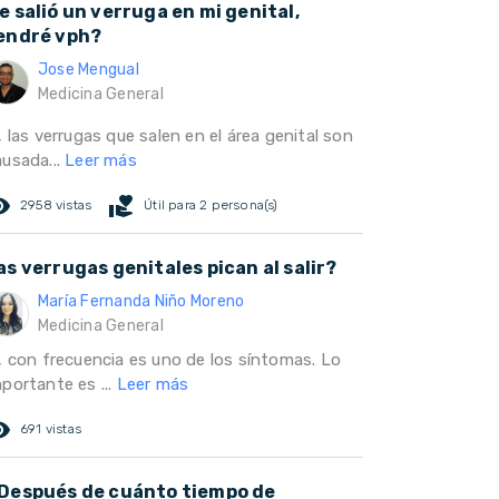
e salió un verruga en mi genital,
endré vph?
Jose Mengual
Medicina General
, las verrugas que salen en el área genital son
ausada...
Leer más
ed_eye
volunteer_activism
2958 vistas
Útil para 2 persona(s)
as verrugas genitales pican al salir?
María Fernanda Niño Moreno
Medicina General
i, con frecuencia es uno de los síntomas. Lo
portante es ...
Leer más
ed_eye
691 vistas
Después de cuánto tiempo de