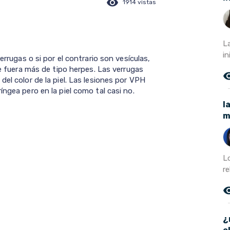
visibility
1914 vistas
L
in
errugas o si por el contrario son vesículas,
ue fuera más de tipo herpes. Las verrugas
remove_r
del color de la piel. Las lesiones por VPH
ngea pero en la piel como tal casi no.
l
m
L
re
remove_r
¿