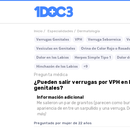
Inicio /
Especialidades /
Dermatología
Verrugas Genitales
VPH
Verruga Seborreica
V
Vesículas en Genitales
Orina de Color Rojo o Rosad
Dolor en los Labios
Herpes Simple Tipo 1
Dolor d
Hinchazón de los Labios
+9
Pregunta médica
¿Pueden salir verrugas por VPH en l
genitales?
Información adicional
Me salieron un par de granitos (parecen como bur
apariencia de entre un sarpullido y una verruga. 
más)
Preguntado por mujer de 22 años