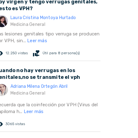
oy virgen y tengo verrugas genitales,
esto es VPH?
Laura Cristina Montoya Hurtado
Medicina General
as lesiones genitales tipo verruga se producen
r VPH, sin...
Leer más
ed_eye
volunteer_activism
12.250 vistas
Útil para 8 persona(s)
uando no hay verrugas en los
enitales,no se transmite el vph
Adriana Milena Ortegón Abril
Medicina General
ecuerda que la coinfección por VPH (Virus del
piloma h...
Leer más
ed_eye
3065 vistas