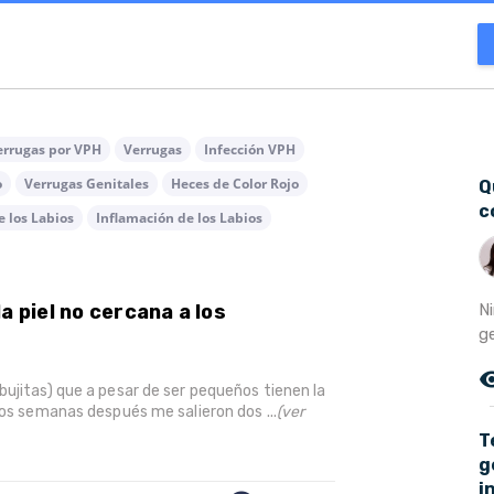
errugas por VPH
Verrugas
Infección VPH
o
Verrugas Genitales
Heces de Color Rojo
Q
c
e los Labios
Inflamación de los Labios
N
a piel no cercana a los
ge
remove_r
bujitas) que a pesar de ser pequeños tienen la
Dos semanas después me salieron dos ...
(ver
T
g
i