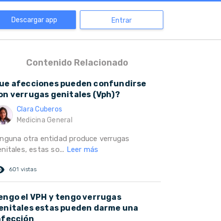
Descargar app
Entrar
Contenido Relacionado
ue afecciones pueden confundirse
on verrugas genitales (Vph)?
Clara Cuberos
Medicina General
inguna otra entidad produce verrugas
nitales, estas so...
Leer más
ed_eye
601 vistas
engo el VPH y tengo verrugas
enitales estas pueden darme una
nfección