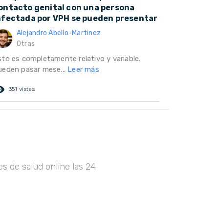
ontacto genital con una persona
nfectada por VPH se pueden presentar
Alejandro Abello-Martinez
Otras
sto es completamente relativo y variable.
ueden pasar mese...
Leer más
ed_eye
351 vistas
s de salud online las 24