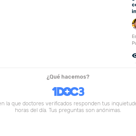
c
i
E
P
remove_r
¿Qué hacemos?
en la que doctores verificados responden tus inquietude
horas del día. Tus preguntas son anónimas.