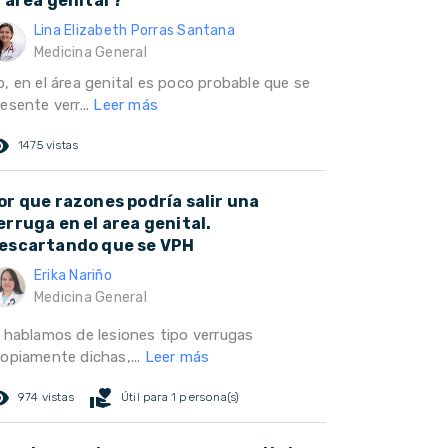
l área genital ?
Lina Elizabeth Porras Santana
Medicina General
o, en el área genital es poco probable que se
esente verr...
Leer más
ed_eye
1475 vistas
or que razones podría salir una
erruga en el area genital.
escartando que se VPH
Erika Nariño
Medicina General
I hablamos de lesiones tipo verrugas
ropiamente dichas,...
Leer más
ed_eye
volunteer_activism
974 vistas
Útil para 1 persona(s)