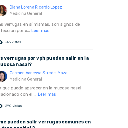
Diana Lorena Ricardo Lopez
Medicina General
as verrugas en sí mismas, son signos de
ifección por e...
Leer más
ed_eye
343 vistas
as verrugas por vph pueden salir en la
ucosa nasal?
Carmen Vanessa Stredel Maza
Medicina General
o que puede aparecer en la mucosa nasal
lacionado con el ...
Leer más
ed_eye
290 vistas
me pueden salir verrugas comunes en