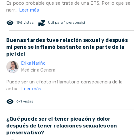
Es poco probable que se trate de una ETS. Por lo que se
narr...
Leer más
remove_red_eye
volunteer_activism
196 vistas
Útil para 1 persona(s)
Buenas tardes tuve relación sexual y después
mi pene se inflamó bastante en la parte de la
piel del
Erika Nariño
Medicina General
Puede ser un efecto inflamatorio consecuencia de la
activ...
Leer más
remove_red_eye
671 vistas
¿Qué puede ser el tener picazón y dolor
después de tener relaciones sexuales con
preservativo?