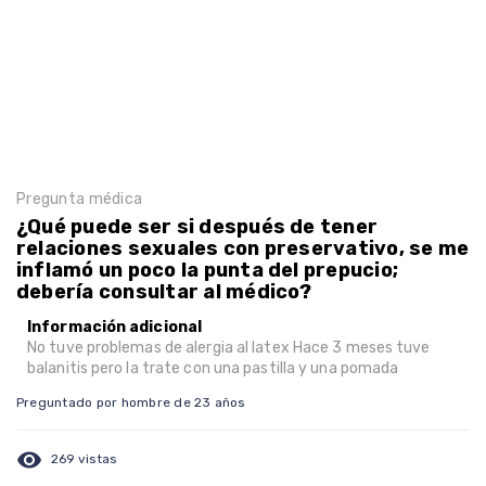
Pregunta médica
¿Qué puede ser si después de tener
relaciones sexuales con preservativo, se me
inflamó un poco la punta del prepucio;
debería consultar al médico?
Información adicional
No tuve problemas de alergia al latex Hace 3 meses tuve
balanitis pero la trate con una pastilla y una pomada
Preguntado por hombre de 23 años
visibility
269 vistas