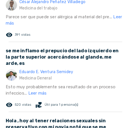
César Alejandro Peñatez Villadiego
Medicina del trabajo
Parece ser que puede ser alérgica al material del pre...
Leer
más
remove_red_eye
391 vistas
se me inflamo el prepucio del lado izquierdo en
la parte superior acercándose al glande, me
arde, es
Eduardo E. Ventura Semidey
Medicina General
Esto muy probablemente sea resultado de un proceso
infeccios...
Leer más
remove_red_eye
volunteer_activism
520 vistas
Útil para 1 persona(s)
Hola , hoy al tener relaciones sexuales sin
preservativo con mi novia noté que se me