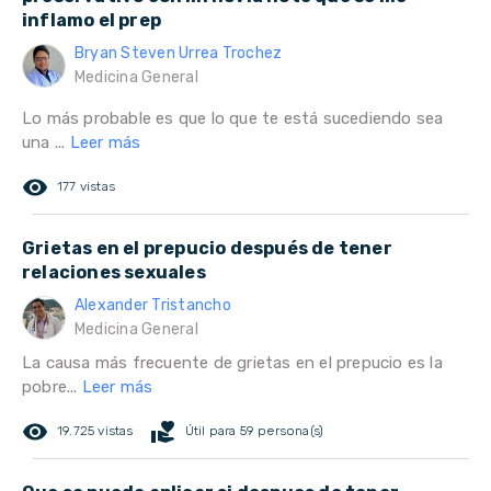
inflamo el prep
Bryan Steven Urrea Trochez
Medicina General
Lo más probable es que lo que te está sucediendo sea
una ...
Leer más
remove_red_eye
177 vistas
Grietas en el prepucio después de tener
relaciones sexuales
Alexander Tristancho
Medicina General
La causa más frecuente de grietas en el prepucio es la
pobre...
Leer más
remove_red_eye
volunteer_activism
19.725 vistas
Útil para 59 persona(s)