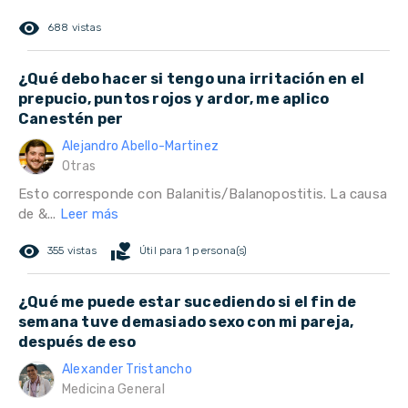
remove_red_eye
688 vistas
¿Qué debo hacer si tengo una irritación en el
prepucio, puntos rojos y ardor, me aplico
Canestén per
Alejandro Abello-Martinez
Otras
Esto corresponde con Balanitis/Balanopostitis. La causa
de &...
Leer más
remove_red_eye
volunteer_activism
355 vistas
Útil para 1 persona(s)
¿Qué me puede estar sucediendo si el fin de
semana tuve demasiado sexo con mi pareja,
después de eso
Alexander Tristancho
Medicina General