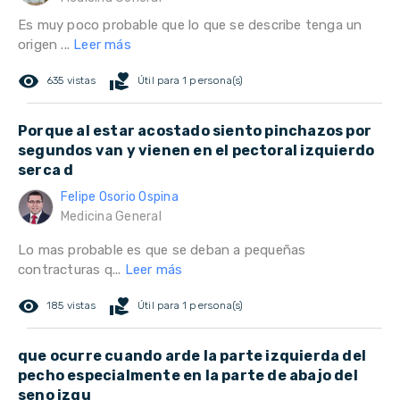
Es muy poco probable que lo que se describe tenga un
origen ...
Leer más
remove_red_eye
volunteer_activism
635 vistas
Útil para 1 persona(s)
Porque al estar acostado siento pinchazos por
segundos van y vienen en el pectoral izquierdo
serca d
Felipe Osorio Ospina
Medicina General
Lo mas probable es que se deban a pequeñas
contracturas q...
Leer más
remove_red_eye
volunteer_activism
185 vistas
Útil para 1 persona(s)
que ocurre cuando arde la parte izquierda del
pecho especialmente en la parte de abajo del
seno izqu