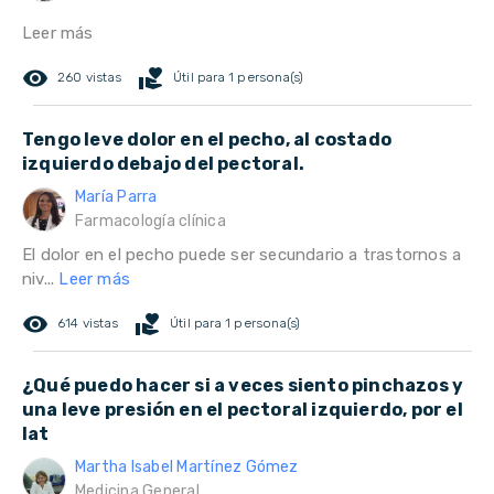
Leer más
remove_red_eye
volunteer_activism
260 vistas
Útil para 1 persona(s)
Tengo leve dolor en el pecho, al costado
izquierdo debajo del pectoral.
María Parra
Farmacología clínica
El dolor en el pecho puede ser secundario a trastornos a
niv...
Leer más
remove_red_eye
volunteer_activism
614 vistas
Útil para 1 persona(s)
¿Qué puedo hacer si a veces siento pinchazos y
una leve presión en el pectoral izquierdo, por el
lat
Martha Isabel Martínez Gómez
Medicina General