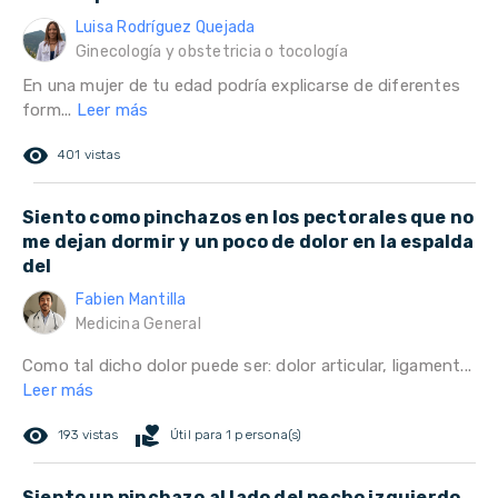
Luisa Rodríguez Quejada
Ginecología y obstetricia o tocología
En una mujer de tu edad podría explicarse de diferentes
form...
Leer más
remove_red_eye
401 vistas
Siento como pinchazos en los pectorales que no
me dejan dormir y un poco de dolor en la espalda
del
Fabien Mantilla
Medicina General
Como tal dicho dolor puede ser: dolor articular, ligament...
Leer más
remove_red_eye
volunteer_activism
193 vistas
Útil para 1 persona(s)
Siento un pinchazo al lado del pecho izquierdo