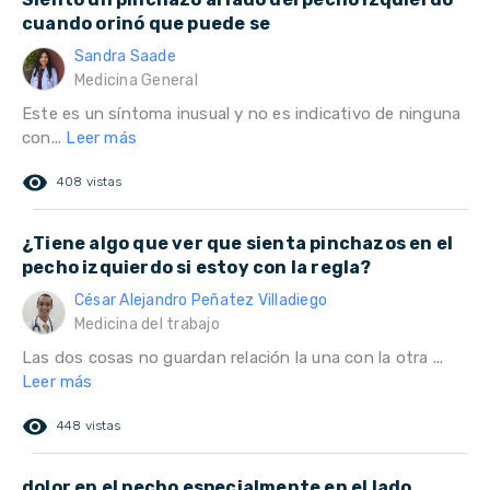
cuando orinó que puede se
Sandra Saade
Medicina General
Este es un síntoma inusual y no es indicativo de ninguna
con...
Leer más
remove_red_eye
408 vistas
¿Tiene algo que ver que sienta pinchazos en el
pecho izquierdo si estoy con la regla?
César Alejandro Peñatez Villadiego
Medicina del trabajo
Las dos cosas no guardan relación la una con la otra ...
Leer más
remove_red_eye
448 vistas
dolor en el pecho especialmente en el lado