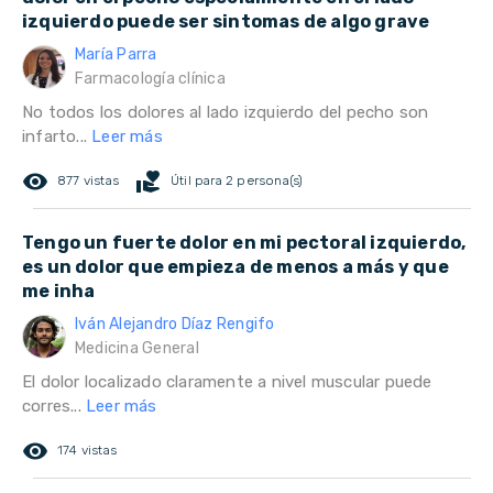
izquierdo puede ser sintomas de algo grave
María Parra
Farmacología clínica
No todos los dolores al lado izquierdo del pecho son
infarto...
Leer más
remove_red_eye
volunteer_activism
877 vistas
Útil para 2 persona(s)
Tengo un fuerte dolor en mi pectoral izquierdo,
es un dolor que empieza de menos a más y que
me inha
Iván Alejandro Díaz Rengifo
Medicina General
El dolor localizado claramente a nivel muscular puede
corres...
Leer más
remove_red_eye
174 vistas