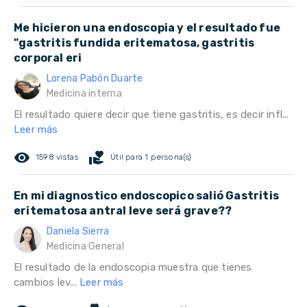
Me hicieron una endoscopia y el resultado fue
"gastritis fundida eritematosa, gastritis
corporal eri
Lorena Pabón Duarte
Medicina interna
El resultado quiere decir que tiene gastritis, es decir infl...
Leer más
remove_red_eye
volunteer_activism
1598 vistas
Útil para 1 persona(s)
En mi diagnostico endoscopico salió Gastritis
eritematosa antral leve será grave??
Daniela Sierra
Medicina General
El resultado de la endoscopia muestra que tienes
cambios lev...
Leer más