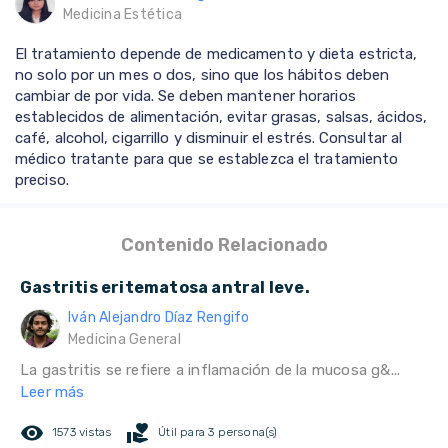
Medicina Estética
El tratamiento depende de medicamento y dieta estricta,
no solo por un mes o dos, sino que los hábitos deben
cambiar de por vida. Se deben mantener horarios
establecidos de alimentación, evitar grasas, salsas, ácidos,
café, alcohol, cigarrillo y disminuir el estrés. Consultar al
médico tratante para que se establezca el tratamiento
preciso.
Contenido Relacionado
Gastritis eritematosa antral leve.
Iván Alejandro Díaz Rengifo
Medicina General
La gastritis se refiere a inflamación de la mucosa g&...
Leer más
remove_red_eye
volunteer_activism
1573 vistas
Útil para 3 persona(s)