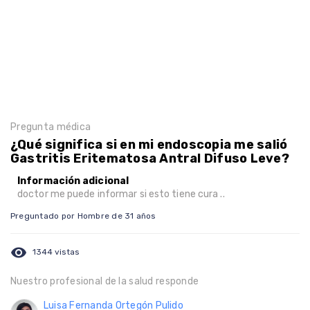
Pregunta médica
¿Qué significa si en mi endoscopia me salió
Gastritis Eritematosa Antral Difuso Leve?
Información adicional
doctor me puede informar si esto tiene cura ..
Preguntado por Hombre de 31 años
visibility
1344 vistas
Nuestro profesional de la salud responde
Luisa Fernanda Ortegón Pulido