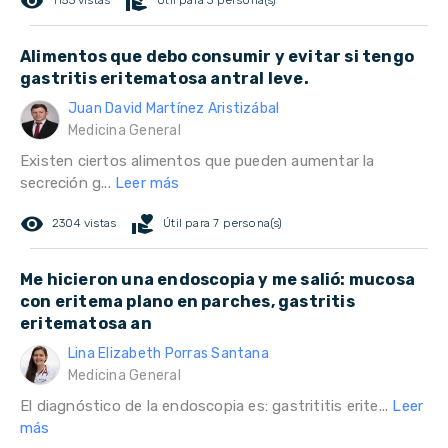
remove_red_eye
volunteer_activism
1153 vistas
Útil para 3 persona(s)
Alimentos que debo consumir y evitar si tengo
gastritis eritematosa antral leve.
Juan David Martínez Aristizábal
Medicina General
Existen ciertos alimentos que pueden aumentar la
secreción g...
Leer más
remove_red_eye
volunteer_activism
2304 vistas
Útil para 7 persona(s)
Me hicieron una endoscopia y me salió: mucosa
con eritema plano en parches, gastritis
eritematosa an
Lina Elizabeth Porras Santana
Medicina General
El diagnóstico de la endoscopia es: gastrititis erite...
Leer
más