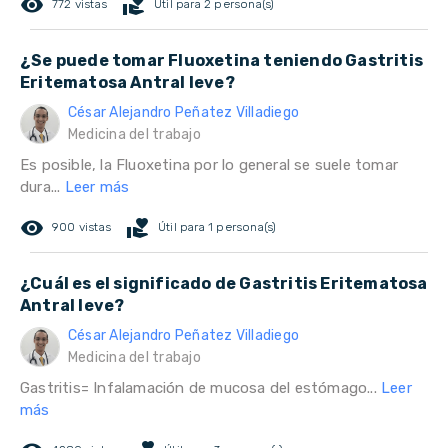
remove_red_eye
volunteer_activism
772 vistas
Útil para 2 persona(s)
¿Se puede tomar Fluoxetina teniendo Gastritis
Eritematosa Antral leve?
César Alejandro Peñatez Villadiego
Medicina del trabajo
Es posible, la Fluoxetina por lo general se suele tomar
dura...
Leer más
remove_red_eye
volunteer_activism
900 vistas
Útil para 1 persona(s)
¿Cuál es el significado de Gastritis Eritematosa
Antral leve?
César Alejandro Peñatez Villadiego
Medicina del trabajo
Gastritis= Infalamación de mucosa del estómago...
Leer
más