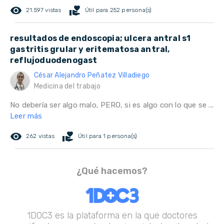
remove_red_eye
volunteer_activism
21.597 vistas
Útil para 252 persona(s)
resultados de endoscopia; ulcera antral s1
gastritis grular y eritematosa antral,
reflujoduodenogast
César Alejandro Peñatez Villadiego
Medicina del trabajo
No debería ser algo malo, PERO, si es algo con lo que se ...
Leer más
remove_red_eye
volunteer_activism
262 vistas
Útil para 1 persona(s)
¿Qué hacemos?
1DOC3 es la plataforma en la que doctores