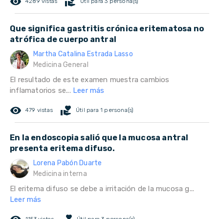
remove_red_eye
volunteer_activism
4289 vistas
Útil para 3 persona(s)
Que significa gastritis crónica eritematosa no
atrófica de cuerpo antral
Martha Catalina Estrada Lasso
Medicina General
El resultado de este examen muestra cambios
inflamatorios se...
Leer más
remove_red_eye
volunteer_activism
479 vistas
Útil para 1 persona(s)
En la endoscopia salió que la mucosa antral
presenta eritema difuso.
Lorena Pabón Duarte
Medicina interna
El eritema difuso se debe a irritación de la mucosa g...
Leer más