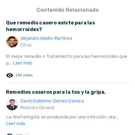
Contenido Relacionado
Que remedio casero existe para las
hemorroides?
Alejandro Abello-Martinez
Otras
El mejor remedio o tratamiento para las hemorroides que
p...
Leer más
remove_red_eye
263 vistas
Remedios caseros para la tos y la gripa.
David Guillermo Gomez Garnica
Medicina General
La rinofaringitis es producida por una infección vira...
Leer más