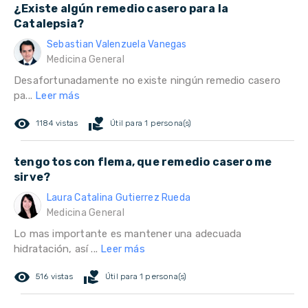
¿Existe algún remedio casero para la
Catalepsia?
Sebastian Valenzuela Vanegas
Medicina General
Desafortunadamente no existe ningún remedio casero
pa...
Leer más
remove_red_eye
volunteer_activism
1184 vistas
Útil para 1 persona(s)
tengo tos con flema, que remedio casero me
sirve?
Laura Catalina Gutierrez Rueda
Medicina General
Lo mas importante es mantener una adecuada
hidratación, así ...
Leer más
remove_red_eye
volunteer_activism
516 vistas
Útil para 1 persona(s)