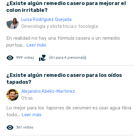
¿Existe algún remedio casero para mejorar el
colon irritable?
Luisa Rodríguez Quejada
Ginecología y obstetricia o tocología
En realidad no hay una fórmula casera o un remedio
puntua...
Leer más
remove_red_eye
volunteer_activism
999 vistas
Útil para 4 persona(s)
¿Existe algún remedio casero para los oídos
tapados?
Alejandro Abello-Martinez
Otras
Lo mejor para los tapones de cerumen es usar agua tibia
todo...
Leer más
remove_red_eye
361 vistas