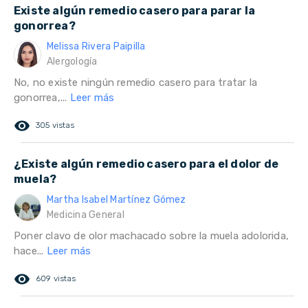
Existe algún remedio casero para parar la
gonorrea?
Melissa Rivera Paipilla
Alergología
No, no existe ningún remedio casero para tratar la
gonorrea,...
Leer más
remove_red_eye
305 vistas
¿Existe algún remedio casero para el dolor de
muela?
Martha Isabel Martínez Gómez
Medicina General
Poner clavo de olor machacado sobre la muela adolorida,
hace...
Leer más
remove_red_eye
609 vistas