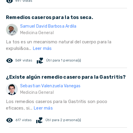
remove_red_eye
497 vistas
Remedios caseros para la tos seca.
Samuel David Barbosa Ardila
Medicina General
La tos es un mecanismo natural del cuerpo para la
expulsi&oa...
Leer más
remove_red_eye
volunteer_activism
569 vistas
Útil para 1 persona(s)
¿Existe algún remedio casero para la Gastritis?
Sebastian Valenzuela Vanegas
Medicina General
Los remedios caseros para la Gastritis son poco
eficaces, si...
Leer más
remove_red_eye
volunteer_activism
617 vistas
Útil para 2 persona(s)