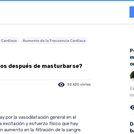
a Cardíaca
Aumento de la Frecuencia Cardíaca
P
m
o
utos después de masturbarse?
visibility
52.620 vistas
E
m
remove_r
y por la vasodilatación general en el
a excitación y esfuerzo físico que hay
D
un aumento en la filtración de la sangre.
b