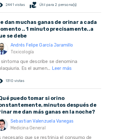
ed_eye
volunteer_activism
2441 vistas
Útil para 2 persona(s)
e dan muchas ganas de orinar a cada
omento .. 1 minuto precisamente..a
ue se debe
Andrés Felipe García Jaramillo
Toxicología
l sintoma que describe se denomina
laquiuria. Es el aumen...
Leer más
ed_eye
1310 vistas
Qué puedo tomar si orino
onstantemente, minutos después de
rinar me dan más ganas en la noche?
Sebastian Valenzuela Vanegas
Medicina General
s necesario que se restrinja el consumo de