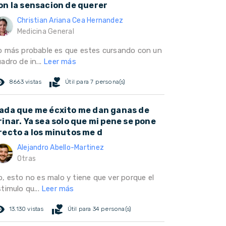
on la sensacion de querer
Christian Ariana Cea Hernandez
Medicina General
o más probable es que estes cursando con un
adro de in...
Leer más
ed_eye
volunteer_activism
8663 vistas
Útil para 7 persona(s)
ada que me écxito me dan ganas de
rinar. Ya sea solo que mi pene se pone
recto a los minutos me d
Alejandro Abello-Martinez
Otras
o, esto no es malo y tiene que ver porque el
timulo qu...
Leer más
ed_eye
volunteer_activism
13.130 vistas
Útil para 34 persona(s)