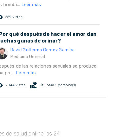
s hombr...
Leer más
ed_eye
559 vistas
Por qué después de hacer el amor dan
uchas ganas de orinar?
David Guillermo Gomez Garnica
Medicina General
espués de las relaciones sexuales se produce
a pre...
Leer más
ed_eye
volunteer_activism
2044 vistas
Útil para 1 persona(s)
s de salud online las 24