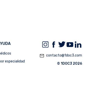
AYUDA
édicos
mail_outline
contacto@1doc3.com
or especialidad
© 1DOC3 2026