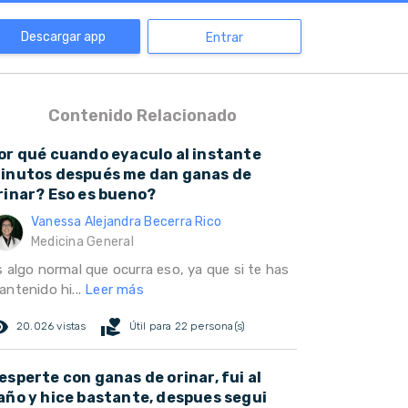
Descargar app
Entrar
Contenido Relacionado
or qué cuando eyaculo al instante
inutos después me dan ganas de
rinar? Eso es bueno?
Vanessa Alejandra Becerra Rico
Medicina General
s algo normal que ocurra eso, ya que si te has
antenido hi...
Leer más
ed_eye
volunteer_activism
20.026 vistas
Útil para 22 persona(s)
esperte con ganas de orinar, fui al
año y hice bastante, despues segui