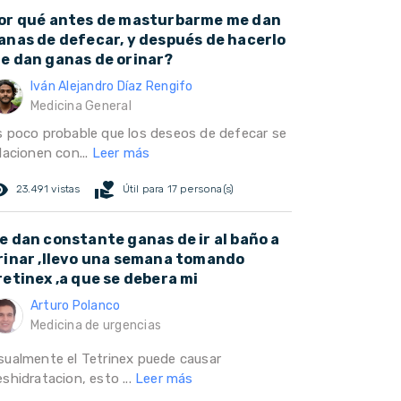
or qué antes de masturbarme me dan
anas de defecar, y después de hacerlo
e dan ganas de orinar?
Iván Alejandro Díaz Rengifo
Medicina General
s poco probable que los deseos de defecar se
lacionen con...
Leer más
ed_eye
volunteer_activism
23.491 vistas
Útil para 17 persona(s)
e dan constante ganas de ir al baño a
rinar ,llevo una semana tomando
retinex ,a que se debera mi
Arturo Polanco
Medicina de urgencias
sualmente el Tetrinex puede causar
shidratacion, esto ...
Leer más