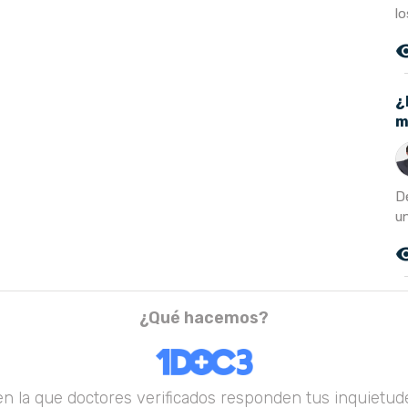
lo
remove_r
¿
m
D
un
remove_r
¿Qué hacemos?
en la que doctores verificados responden tus inquietude