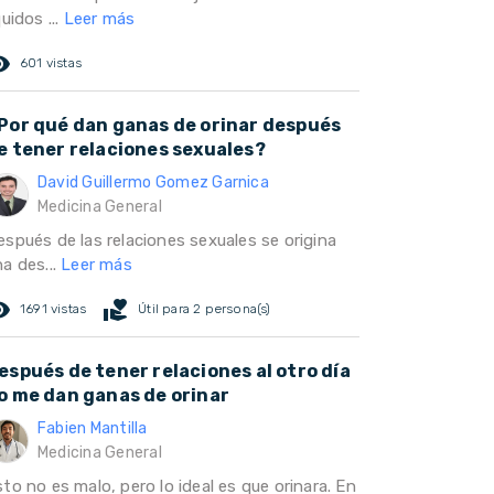
quidos ...
Leer más
ed_eye
601 vistas
Por qué dan ganas de orinar después
e tener relaciones sexuales?
David Guillermo Gomez Garnica
Medicina General
espués de las relaciones sexuales se origina
a des...
Leer más
ed_eye
volunteer_activism
1691 vistas
Útil para 2 persona(s)
espués de tener relaciones al otro día
o me dan ganas de orinar
Fabien Mantilla
Medicina General
to no es malo, pero lo ideal es que orinara. En