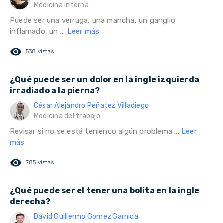
Medicina interna
Puede ser una verruga, una mancha, un ganglio
inflamado, un ...
Leer más
remove_red_eye
538 vistas
¿Qué puede ser un dolor en la ingle izquierda
irradiado a la pierna?
César Alejandro Peñatez Villadiego
Medicina del trabajo
Revisar si no se está teniendo algún problema ...
Leer
más
remove_red_eye
785 vistas
¿Qué puede ser el tener una bolita en la ingle
derecha?
David Guillermo Gomez Garnica