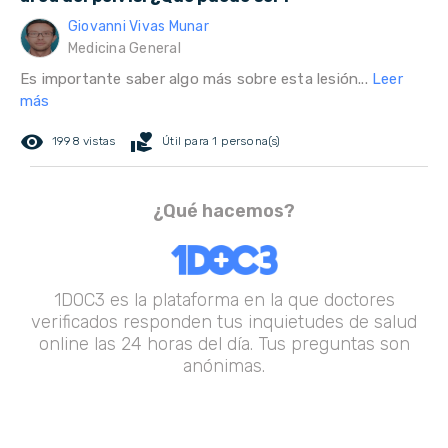
Giovanni Vivas Munar
Medicina General
Es importante saber algo más sobre esta lesión...
Leer
más
remove_red_eye
volunteer_activism
1998 vistas
Útil para 1 persona(s)
¿Qué hacemos?
1DOC3 es la plataforma en la que doctores
verificados responden tus inquietudes de salud
online las 24 horas del día. Tus preguntas son
anónimas.