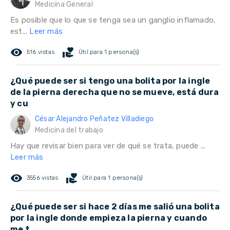
Medicina General
Es posible que lo que se tenga sea un ganglio inflamado,
est...
Leer más
remove_red_eye
volunteer_activism
516 vistas
Útil para 1 persona(s)
¿Qué puede ser si tengo una bolita por la ingle
de la pierna derecha que no se mueve, está dura
y cu
César Alejandro Peñatez Villadiego
Medicina del trabajo
Hay que revisar bien para ver de qué se trata, puede ...
Leer más
remove_red_eye
volunteer_activism
3556 vistas
Útil para 1 persona(s)
¿Qué puede ser si hace 2 días me salió una bolita
por la ingle donde empieza la pierna y cuando
me t