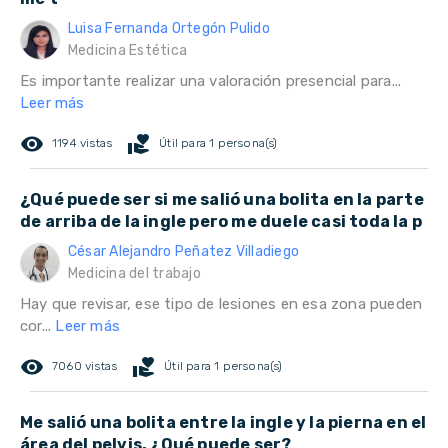
Luisa Fernanda Ortegón Pulido
Medicina Estética
Es importante realizar una valoración presencial para...
Leer más
remove_red_eye
volunteer_activism
1194 vistas
Útil para 1 persona(s)
¿Qué puede ser si me salió una bolita en la parte
de arriba de la ingle pero me duele casi toda la p
César Alejandro Peñatez Villadiego
Medicina del trabajo
Hay que revisar, ese tipo de lesiones en esa zona pueden
cor...
Leer más
remove_red_eye
volunteer_activism
7060 vistas
Útil para 1 persona(s)
Me salió una bolita entre la ingle y la pierna en el
área del pelvis. ¿Qué puede ser?