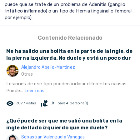
puede que se trate de un problema de Adenitis (ganglio
linfático inflamado) o un tipo de Hernia (inguinal o femoral
por ejemplo).
Contenido Relacionado
Me ha salido una bolita en la parte de la ingle, de
la pierna izquierda. No duele y está un poco dur
Alejandro Abello-Martinez
Otras
Lesiones de ese tipo pueden indicar diferentes causas.
Puede...
Leer más
remove_red_eye
volunteer_activism
3897 vistas
Útil para 4 persona(s)
¿Qué puede ser que me salió una bolita en la
ingle del lado izquierdo que me duele?
Sebastian Valenzuela Vanegas