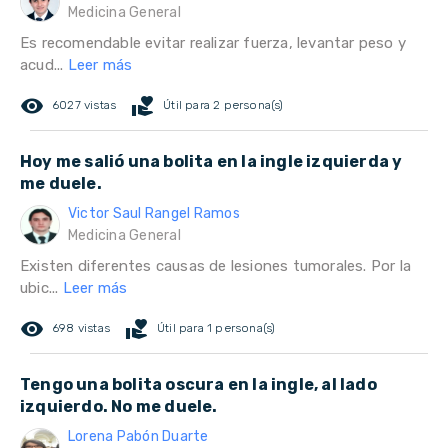
Medicina General
Es recomendable evitar realizar fuerza, levantar peso y
acud...
Leer más
remove_red_eye
volunteer_activism
6027 vistas
Útil para 2 persona(s)
Hoy me salió una bolita en la ingle izquierda y
me duele.
Victor Saul Rangel Ramos
Medicina General
Existen diferentes causas de lesiones tumorales. Por la
ubic...
Leer más
remove_red_eye
volunteer_activism
698 vistas
Útil para 1 persona(s)
Tengo una bolita oscura en la ingle, al lado
izquierdo. No me duele.
Lorena Pabón Duarte