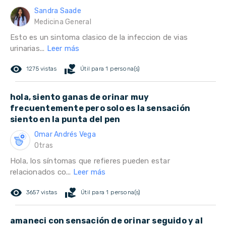
Sandra Saade
Medicina General
Esto es un sintoma clasico de la infeccion de vias
urinarias...
Leer más
remove_red_eye
volunteer_activism
1275 vistas
Útil para 1 persona(s)
hola, siento ganas de orinar muy
frecuentemente pero solo es la sensación
siento en la punta del pen
Omar Andrés Vega
Otras
Hola, los síntomas que refieres pueden estar
relacionados co...
Leer más
remove_red_eye
volunteer_activism
3657 vistas
Útil para 1 persona(s)
amaneci con sensación de orinar seguido y al