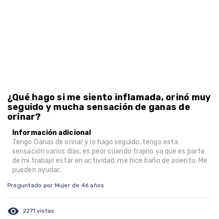
¿Qué hago si me siento inflamada, orinó muy
seguido y mucha sensación de ganas de
orinar?
Información adicional
Tengo Ganas de orinar y lo hago seguido, tengo esta
sensación varios días, es peor cuando trajino ya que es parte
de mi trabajo estar en actividad, me hice baño de asiento. Me
pueden ayudar.
Preguntado por Mujer de 46 años
visibility
2271 vistas