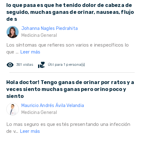
lo que pasa es que he tenido dolor de cabeza de
seguido, muchas ganas de orinar, nauseas, flujo
de s
Johanna Nagles Piedrahita
Medicina General
Los síntomas que refieres son varios e inespecíficos lo
que ...
Leer más
remove_red_eye
volunteer_activism
351 vistas
Útil para 1 persona(s)
Hola doctor! Tengo ganas de orinar por ratos y a
veces siento muchas ganas pero orino poco y
siento
Mauricio Andrés Ávila Velandia
Medicina General
Lo mas seguro es que estés presentando una infección
de v...
Leer más