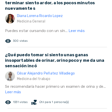
terminar siento ardor, a los pocos minutos
nuevamente s
Diana Lorena Ricardo Lopez
Medicina General
Puedes estar cursando con un sín...
Leer más
remove_red_eye
300 vistas
¿Qué puedo tomar si siento unas ganas
insoportables de orinar, orino poco y me da una
sensación incó
César Alejandro Peñatez Villadiego
Medicina del trabajo
Se recomendaría hacer primero un examen de orina y de...
Leer más
remove_red_eye
volunteer_activism
1331 vistas
Útil para 1 persona(s)