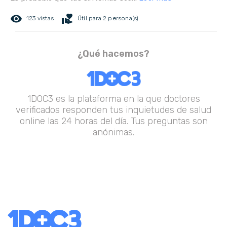
remove_red_eye
volunteer_activism
123 vistas
Útil para 2 persona(s)
¿Qué hacemos?
1DOC3 es la plataforma en la que doctores
verificados responden tus inquietudes de salud
online las 24 horas del día. Tus preguntas son
anónimas.