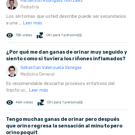
Hardenson Rodríguez González
Pediatría
Los síntomas que usted describe puede ser secundarios
a una ...
Leer más
remove_red_eye
volunteer_activism
755 vistas
Útil para 1 persona(s)
¿Por qué me dan ganas de orinar muy seguido y
siento como si tuviera los riñones inflamados?
Sebastian Valenzuela Vanegas
Medicina General
Es recomendable descartar procesos irritativos del
tracto ur...
Leer más
remove_red_eye
volunteer_activism
464 vistas
Útil para 1 persona(s)
Tengo muchas ganas de orinar pero después
que orino regresa la sensación al minuto pero
orino poquit