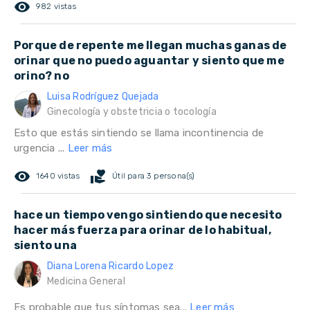
remove_red_eye
982 vistas
Porque de repente me llegan muchas ganas de
orinar que no puedo aguantar y siento que me
orino? no
Luisa Rodríguez Quejada
Ginecología y obstetricia o tocología
Esto que estás sintiendo se llama incontinencia de
urgencia ...
Leer más
remove_red_eye
volunteer_activism
1640 vistas
Útil para 3 persona(s)
hace un tiempo vengo sintiendo que necesito
hacer más fuerza para orinar de lo habitual,
siento una
Diana Lorena Ricardo Lopez
Medicina General
Es probable que tus síntomas sea...
Leer más