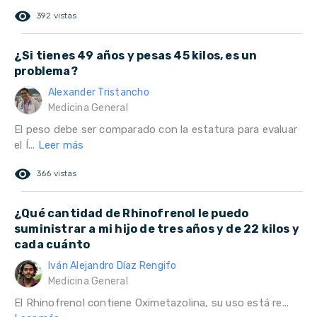
remove_red_eye
392 vistas
¿Si tienes 49 años y pesas 45 kilos, es un
problema?
Alexander Tristancho
Medicina General
El peso debe ser comparado con la estatura para evaluar
el Í...
Leer más
remove_red_eye
366 vistas
¿Qué cantidad de Rhinofrenol le puedo
suministrar a mi hijo de tres años y de 22 kilos y
cada cuánto
Iván Alejandro Díaz Rengifo
Medicina General
El Rhinofrenol contiene Oximetazolina, su uso está re...