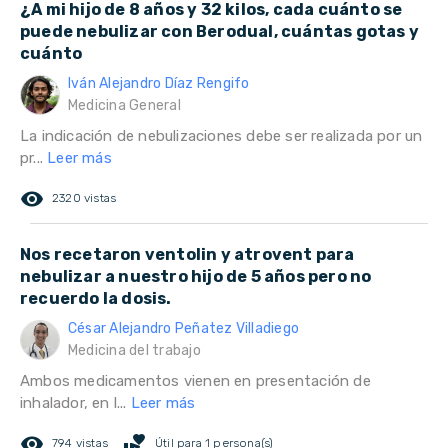
¿A mi hijo de 8 años y 32 kilos, cada cuánto se
puede nebulizar con Berodual, cuántas gotas y
cuánto
Iván Alejandro Díaz Rengifo
Medicina General
La indicación de nebulizaciones debe ser realizada por un
pr...
Leer más
remove_red_eye
2320 vistas
Nos recetaron ventolin y atrovent para
nebulizar a nuestro hijo de 5 años pero no
recuerdo la dosis.
César Alejandro Peñatez Villadiego
Medicina del trabajo
Ambos medicamentos vienen en presentación de
inhalador, en l...
Leer más
remove_red_eye
volunteer_activism
794 vistas
Útil para 1 persona(s)