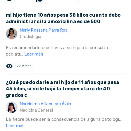
mi hijo tiene 10 años pesa 38 kilos cuanto debo
administrar si la amoxicilina es de 500
Merly Rossana Parra Roa
Cardiología
Es recomendado que lleves a su hijo a la consulta
pediátr...
Leer más
remove_red_eye
192 vistas
¿Qué puedo darle a mi hijo de 11 años que pesa
45 kilos, si no le bajá la temperatura de 40
grados c
Maridelma Villanueva Ávila
Medicina General
La fiebre puede ser la consecuencia de alguna patologí...
Leer más