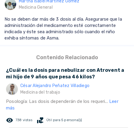
Martha Isabel Martínez Gómez
Medicina General
No se deben dar más de 3 dosis al día. Asegurarse que la
administración del medicamento esté correctamente
indicada y éste sea administrado sólo cuando el niño
exhiba síntomas de Asma.
Contenido Relacionado
¿Cuál es la dosis para nebulizar con Atrovent a
mi hijo de 9 años que pesa 46 kilos?
César Alejandro Peñatez Villadiego
Medicina del trabajo
Posología: Las dosis dependerán de los requeri...
Leer
más
remove_red_eye
volunteer_activism
738 vistas
Útil para 5 persona(s)