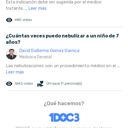
Esta indicación debe ser sugerida por el medico
tratante,...
Leer más
remove_red_eye
480 vistas
¿Cuántas veces puedo nebulizar a un niño de 7
años?
David Guillermo Gomez Garnica
Medicina General
Las nebulizaciones son un procedimiento médico en el ...
Leer más
remove_red_eye
volunteer_activism
3642 vistas
Útil para 11 persona(s)
¿Qué hacemos?