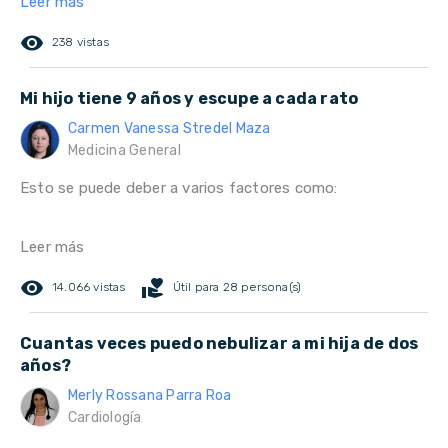
Leer más
remove_red_eye
238 vistas
Mi hijo tiene 9 años y escupe a cada rato
Carmen Vanessa Stredel Maza
Medicina General
Esto se puede deber a varios factores como:
Leer más
remove_red_eye
volunteer_activism
14.066 vistas
Útil para 28 persona(s)
Cuantas veces puedo nebulizar a mi hija de dos
años?
Merly Rossana Parra Roa
Cardiología