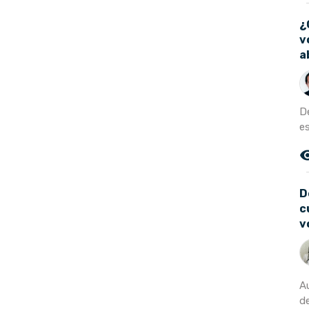
¿
v
a
D
es
remove_r
D
c
v
A
de