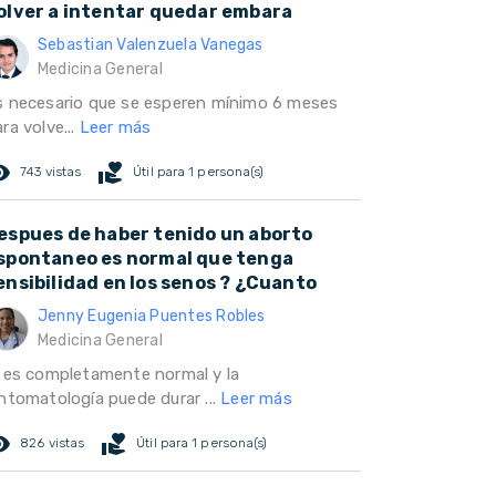
olver a intentar quedar embara
Sebastian Valenzuela Vanegas
Medicina General
s necesario que se esperen mínimo 6 meses
ra volve...
Leer más
ed_eye
volunteer_activism
743 vistas
Útil para 1 persona(s)
espues de haber tenido un aborto
spontaneo es normal que tenga
ensibilidad en los senos ? ¿Cuanto
Jenny Eugenia Puentes Robles
Medicina General
i es completamente normal y la
intomatología puede durar ...
Leer más
ed_eye
volunteer_activism
826 vistas
Útil para 1 persona(s)