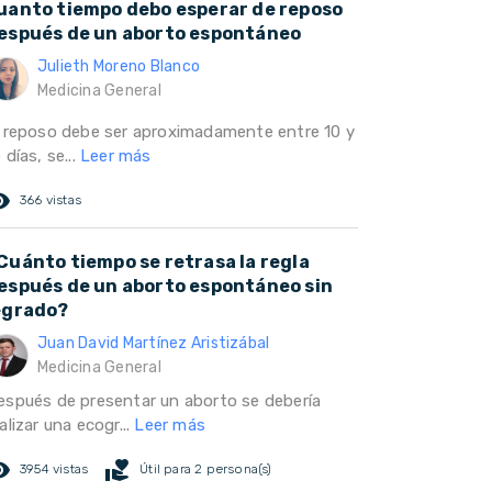
uanto tiempo debo esperar de reposo
espués de un aborto espontáneo
Julieth Moreno Blanco
Medicina General
l reposo debe ser aproximadamente entre 10 y
 días, se...
Leer más
ed_eye
366 vistas
Cuánto tiempo se retrasa la regla
espués de un aborto espontáneo sin
egrado?
Juan David Martínez Aristizábal
Medicina General
espués de presentar un aborto se debería
alizar una ecogr...
Leer más
ed_eye
volunteer_activism
3954 vistas
Útil para 2 persona(s)