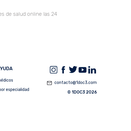
s de salud online las 24
AYUDA
édicos
mail_outline
contacto@1doc3.com
or especialidad
© 1DOC3 2026