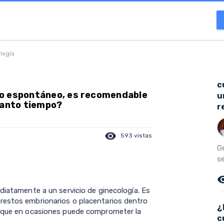
ología
c
to espontáneo, es recomendable
u
uanto tiempo?
r
visibility
593 vistas
G
s
remove_r
diatamente a un servicio de ginecología. Es
restos embrionarios o placentarios dentro
¿
s que en ocasiones puede comprometer la
c