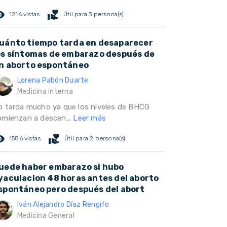
ed_eye
volunteer_activism
1216 vistas
Útil para 3 persona(s)
uánto tiempo tarda en desaparecer
os síntomas de embarazo después de
n aborto espontáneo
Lorena Pabón Duarte
Medicina interna
o tarda mucho ya que los niveles de BHCG
omienzan a descen...
Leer más
ed_eye
volunteer_activism
1586 vistas
Útil para 2 persona(s)
uede haber embarazo si hubo
yaculacion 48 horas antes del aborto
spontáneo pero después del abort
Iván Alejandro Díaz Rengifo
Medicina General