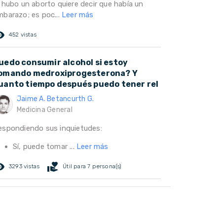
i hubo un aborto quiere decir que había un
mbarazo; es poc...
Leer más
ed_eye
452 vistas
uedo consumir alcohol si estoy
omando medroxiprogesterona? Y
uanto tiempo después puedo tener rel
Jaime A. Betancurth G.
Medicina General
espondiendo sus inquietudes:
Sí, puede tomar ...
Leer más
ed_eye
volunteer_activism
3293 vistas
Útil para 7 persona(s)