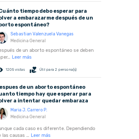
Cuánto tiempo debo esperar para
olver a embarazarme después de un
borto espontáneo?
Sebastian Valenzuela Vanegas
Medicina General
espués de un aborto espontáneo se deben
per...
Leer más
ed_eye
volunteer_activism
1205 vistas
Útil para 2 persona(s)
espues de un aborto espontáneo
uanto tiempo hay que esperar para
olver a intentar quedar embaraza
Maria J. Carrero P.
Medicina General
unque cada caso es diferente. Dependiendo
 las causas ...
Leer más