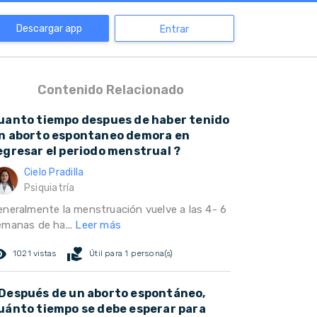
Descargar app
Entrar
Contenido Relacionado
uanto tiempo despues de haber tenido
n aborto espontaneo demora en
egresar el periodo menstrual ?
Cielo Pradilla
Psiquiatría
eneralmente la menstruación vuelve a las 4- 6
emanas de ha...
Leer más
ed_eye
volunteer_activism
1021 vistas
Útil para 1 persona(s)
Después de un aborto espontáneo,
uánto tiempo se debe esperar para