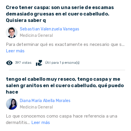
Creo tener caspa: son una serie de escamas
demasiado gruesas en el cuero cabelludo.
Quisiera saber q
Sebastian Valenzuela Vanegas
Medicina General
Para determinar qué es exactamente es necesario que s...
Leer más
remove_red_eye
volunteer_activism
397 vistas
Útil para 1 persona(s)
tengo el cabello muy reseco, tengo caspa y me
salen granitos en el cuero cabelludo, qué puedo
hace
Diana María Abella Morales
Medicina General
Lo que conocemos como caspa hace referencia a una
dermatitis...
Leer más