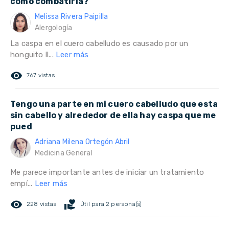
como combatirla?
Melissa Rivera Paipilla
Alergología
La caspa en el cuero cabelludo es causado por un
honguito ll...
Leer más
remove_red_eye
767 vistas
Tengo una parte en mi cuero cabelludo que esta
sin cabello y alrededor de ella hay caspa que me
pued
Adriana Milena Ortegón Abril
Medicina General
Me parece importante antes de iniciar un tratamiento
empí...
Leer más
remove_red_eye
volunteer_activism
228 vistas
Útil para 2 persona(s)