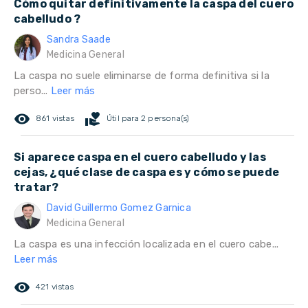
Cómo quitar definitivamente la caspa del cuero
cabelludo ?
Sandra Saade
Medicina General
La caspa no suele eliminarse de forma definitiva si la
perso...
Leer más
remove_red_eye
volunteer_activism
861 vistas
Útil para 2 persona(s)
Si aparece caspa en el cuero cabelludo y las
cejas, ¿qué clase de caspa es y cómo se puede
tratar?
David Guillermo Gomez Garnica
Medicina General
La caspa es una infección localizada en el cuero cabe...
Leer más
remove_red_eye
421 vistas