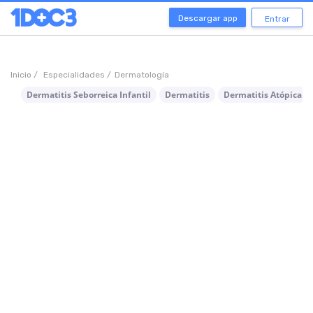
Descargar app
Entrar
Inicio /
Especialidades /
Dermatología
Dermatitis Seborreica Infantil
Dermatitis
Dermatitis Atópica