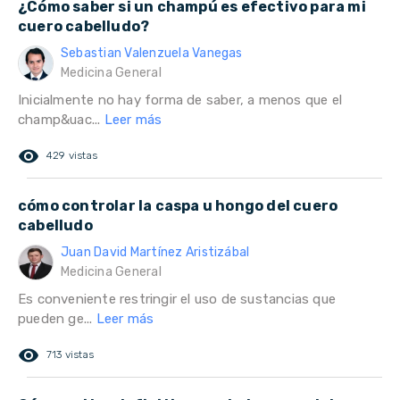
¿Cómo saber si un champú es efectivo para mi
cuero cabelludo?
Sebastian Valenzuela Vanegas
Medicina General
Inicialmente no hay forma de saber, a menos que el
champ&uac...
Leer más
remove_red_eye
429 vistas
cómo controlar la caspa u hongo del cuero
cabelludo
Juan David Martínez Aristizábal
Medicina General
Es conveniente restringir el uso de sustancias que
pueden ge...
Leer más
remove_red_eye
713 vistas