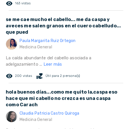
remove_red_eye
163 vistas
se me cae mucho el cabello... me da caspa y
aveces me salen granos en el cuero cabelludo...
que pued
Paula Margarita Ruiz Ortegon
Medicina General
La caída abundante del cabello asociada a
adelgazamiento ...
Leer más
remove_red_eye
volunteer_activism
200 vistas
Útil para 2 persona(s)
hola buenos días...como me quito la,caspa eso
hace que mi cabello no crezca es una caspa
como Carach
Claudia Patricia Castro Quiroga
Medicina General