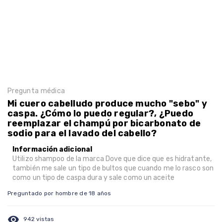
Pregunta médica
Mi cuero cabelludo produce mucho "sebo" y
caspa. ¿Cómo lo puedo regular?, ¿Puedo
reemplazar el champú por bicarbonato de
sodio para el lavado del cabello?
Información adicional
Utilizo shampoo de la marca Dove que dice que es hidratante,
también me sale un tipo de bultos que cuando me lo rasco son
como un tipo de caspa dura y sale como un aceite
Preguntado por hombre de 18 años
visibility
942 vistas