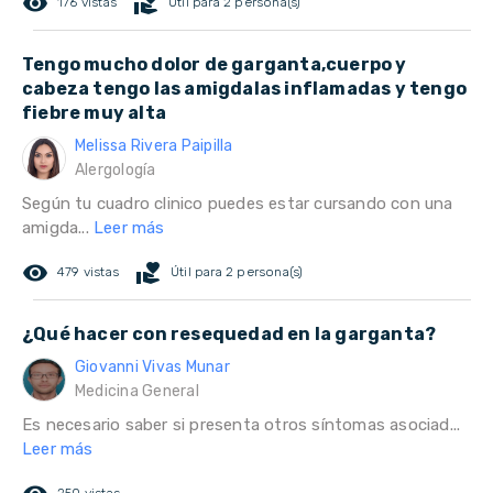
remove_red_eye
volunteer_activism
176 vistas
Útil para 2 persona(s)
Tengo mucho dolor de garganta,cuerpo y
cabeza tengo las amigdalas inflamadas y tengo
fiebre muy alta
Melissa Rivera Paipilla
Alergología
Según tu cuadro clinico puedes estar cursando con una
amigda...
Leer más
remove_red_eye
volunteer_activism
479 vistas
Útil para 2 persona(s)
¿Qué hacer con resequedad en la garganta?
Giovanni Vivas Munar
Medicina General
Es necesario saber si presenta otros síntomas asociad...
Leer más