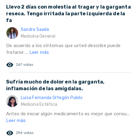
Llevo 2 días con molestia al tragar y la garganta
reseca. Tengo irritada la parte izquierda de la
fa
Sandra Saade
Medicina General
De acuerdo a los síntomas que usted describe puede
tratarse ...
Leer más
remove_red_eye
267 vistas
Sufría mucho de dolor en la garganta,
inflamación de las amígdalas.
Luisa Fernanda Ortegón Pulido
Medicina Estética
Antes de iniciar algún medicamento es mejor que consu...
Leer más
remove_red_eye
296 vistas