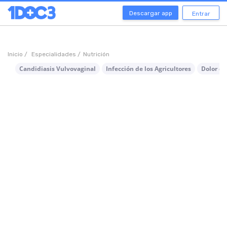
Descargar app
Entrar
Inicio /
Especialidades /
Nutrición
Candidiasis Vulvovaginal
Infección de los Agricultores
Dolor de