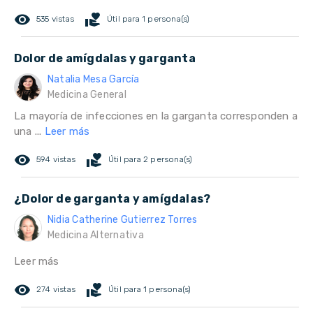
remove_red_eye
volunteer_activism
535 vistas
Útil para 1 persona(s)
Dolor de amígdalas y garganta
Natalia Mesa García
Medicina General
La mayoría de infecciones en la garganta corresponden a
una ...
Leer más
remove_red_eye
volunteer_activism
594 vistas
Útil para 2 persona(s)
¿Dolor de garganta y amígdalas?
Nidia Catherine Gutierrez Torres
Medicina Alternativa
Leer más
remove_red_eye
volunteer_activism
274 vistas
Útil para 1 persona(s)