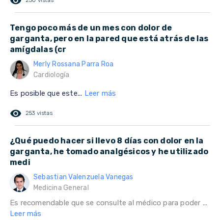
remove_red_eye
250 vistas
Tengo poco más de un mes con dolor de
garganta, pero en la pared que está atrás de las
amígdalas (cr
Merly Rossana Parra Roa
Cardiología
Es posible que este...
Leer más
remove_red_eye
253 vistas
¿Qué puedo hacer si llevo 8 días con dolor en la
garganta, he tomado analgésicos y he utilizado
medi
Sebastian Valenzuela Vanegas
Medicina General
Es recomendable que se consulte al médico para poder ...
Leer más