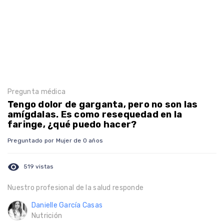
Pregunta médica
Tengo dolor de garganta, pero no son las
amígdalas. Es como resequedad en la
faringe, ¿qué puedo hacer?
Preguntado por Mujer de 0 años
visibility
519 vistas
Nuestro profesional de la salud responde
Danielle García Casas
Nutrición