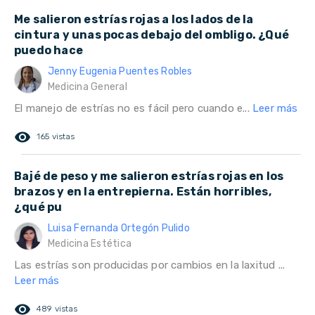
Me salieron estrías rojas a los lados de la
cintura y unas pocas debajo del ombligo. ¿Qué
puedo hace
Jenny Eugenia Puentes Robles
Medicina General
El manejo de estrías no es fácil pero cuando e...
Leer más
remove_red_eye
165 vistas
Bajé de peso y me salieron estrías rojas en los
brazos y en la entrepierna. Están horribles,
¿qué pu
Luisa Fernanda Ortegón Pulido
Medicina Estética
Las estrías son producidas por cambios en la laxitud ...
Leer más
remove_red_eye
489 vistas