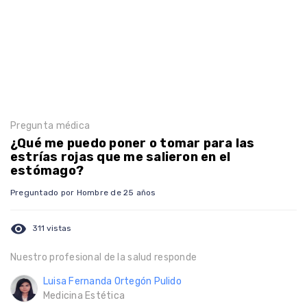
Pregunta médica
¿Qué me puedo poner o tomar para las
estrías rojas que me salieron en el
estómago?
Preguntado por Hombre de 25 años
visibility
311 vistas
Nuestro profesional de la salud responde
Luisa Fernanda Ortegón Pulido
Medicina Estética