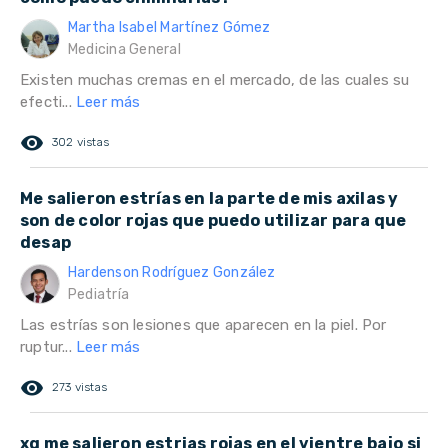
Martha Isabel Martínez Gómez
Medicina General
Existen muchas cremas en el mercado, de las cuales su
efecti...
Leer más
remove_red_eye
302 vistas
Me salieron estrías en la parte de mis axilas y
son de color rojas que puedo utilizar para que
desap
Hardenson Rodríguez González
Pediatría
Las estrías son lesiones que aparecen en la piel. Por
ruptur...
Leer más
remove_red_eye
273 vistas
xq me salieron estrias rojas en el vientre bajo si