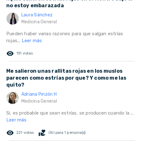
no estoy embarazada
Laura Sánchez
Medicina General
Pueden haber varias razones para que salgan estrías
rojas...
Leer más
remove_red_eye
131 vistas
Me salieron unas rallitas rojas en los muslos
parecen como estrías por que? Y como me las
quito?
Adriana Pinzón H
Medicina General
Si, es probable que sean estrías, se producen cuando la ...
Leer más
remove_red_eye
volunteer_activism
221 vistas
Útil para 1 persona(s)