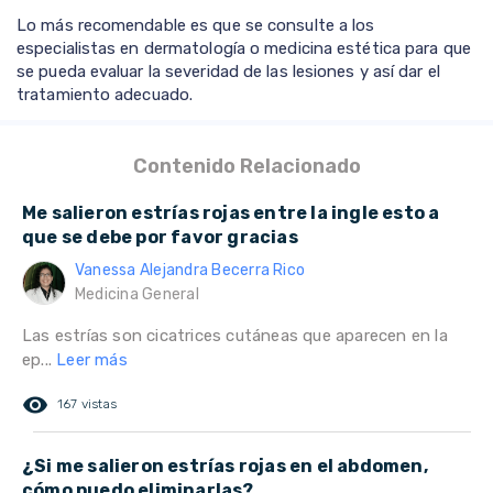
Lo más recomendable es que se consulte a los
especialistas en dermatología o medicina estética para que
se pueda evaluar la severidad de las lesiones y así dar el
tratamiento adecuado.
Contenido Relacionado
Me salieron estrías rojas entre la ingle esto a
que se debe por favor gracias
Vanessa Alejandra Becerra Rico
Medicina General
Las estrías son cicatrices cutáneas que aparecen en la
ep...
Leer más
remove_red_eye
167 vistas
¿Si me salieron estrías rojas en el abdomen,
cómo puedo eliminarlas?