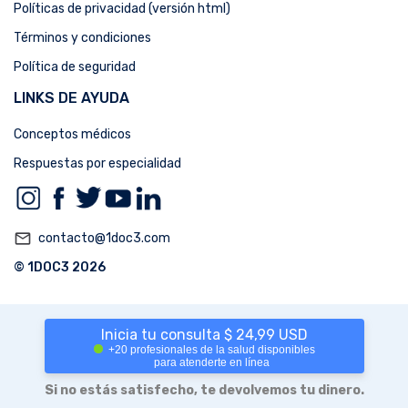
Políticas de privacidad (versión html)
Términos y condiciones
Política de seguridad
LINKS DE AYUDA
Conceptos médicos
Respuestas por especialidad
mail_outline
contacto@1doc3.com
© 1DOC3 2026
Inicia tu consulta $ 24,99 USD
+20 profesionales de la salud disponibles
para atenderte en línea
Si no estás satisfecho, te devolvemos tu dinero.