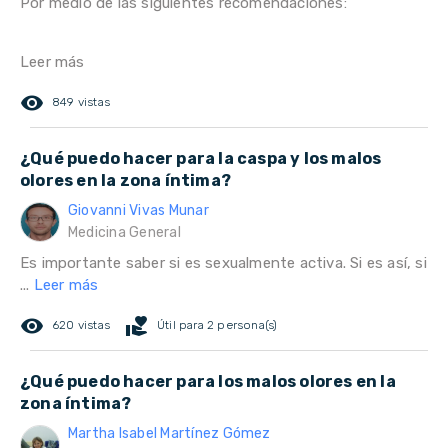
Por medio de las siguientes recomendaciones:
Leer más
remove_red_eye
849 vistas
¿Qué puedo hacer para la caspa y los malos
olores en la zona íntima?
Giovanni Vivas Munar
Medicina General
Es importante saber si es sexualmente activa. Si es así, si
...
Leer más
remove_red_eye
volunteer_activism
620 vistas
Útil para 2 persona(s)
¿Qué puedo hacer para los malos olores en la
zona íntima?
Martha Isabel Martínez Gómez