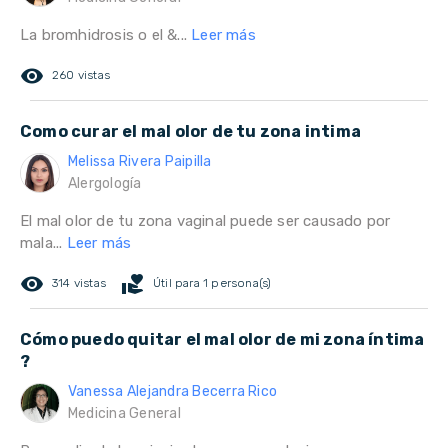
La bromhidrosis o el &...
Leer más
remove_red_eye
260 vistas
Como curar el mal olor de tu zona intima
Melissa Rivera Paipilla
Alergología
El mal olor de tu zona vaginal puede ser causado por
mala...
Leer más
remove_red_eye
volunteer_activism
314 vistas
Útil para 1 persona(s)
Cómo puedo quitar el mal olor de mi zona íntima
?
Vanessa Alejandra Becerra Rico
Medicina General