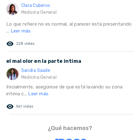
Clara Cuberos
Medicina General
Lo que refiere no es normal, al parecer está presentando
...
Leer más
remove_red_eye
228 vistas
el mal olor en la parte intima
Sandra Saade
Medicina General
Inicialmente, asegúrese de que está lavando su zona
intima c...
Leer más
remove_red_eye
561 vistas
¿Qué hacemos?