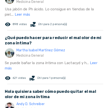
Medicina General
Usa jabón de Ph ácido. Lo consigue en tiendas de la
piel....
Leer más
remove_red_eye
volunteer_activism
898 vistas
Útil para 2 persona(s)
¿Qué puedo hacer para reducir el mal olor de mi
zona íntima?
Martha Isabel Martínez Gómez
Medicina General
Se puede bañar la zona íntima con Lactacyd y h...
Leer
más
remove_red_eye
volunteer_activism
621 vistas
Útil para 1 persona(s)
Hola quisiera saber cómo puedo quitar el mal
olor de mi zona íntima
Andy D. Schreiber