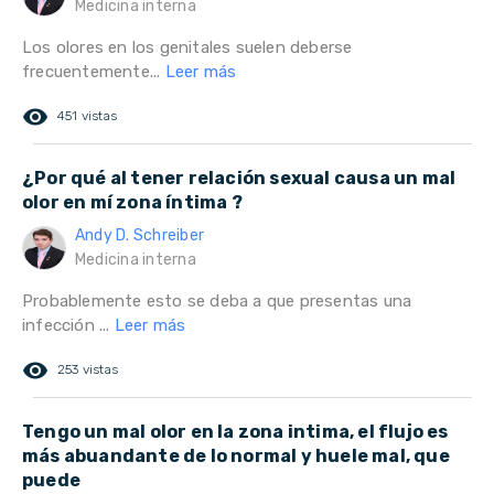
Medicina interna
Los olores en los genitales suelen deberse
frecuentemente...
Leer más
remove_red_eye
451 vistas
¿Por qué al tener relación sexual causa un mal
olor en mí zona íntima ?
Andy D. Schreiber
Medicina interna
Probablemente esto se deba a que presentas una
infección ...
Leer más
remove_red_eye
253 vistas
Tengo un mal olor en la zona intima, el flujo es
más abuandante de lo normal y huele mal, que
puede