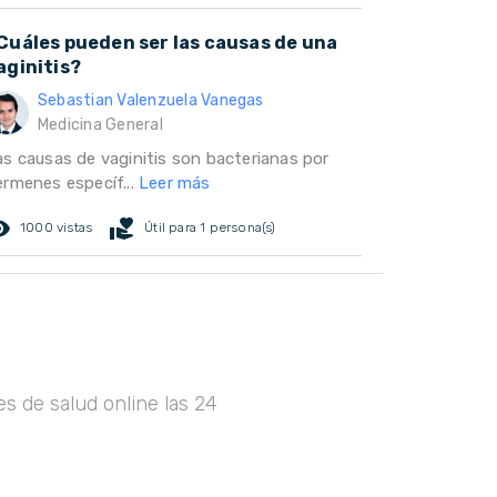
Cuáles pueden ser las causas de una
aginitis?
Sebastian Valenzuela Vanegas
Medicina General
as causas de vaginitis son bacterianas por
ermenes específ...
Leer más
ed_eye
volunteer_activism
1000 vistas
Útil para 1 persona(s)
s de salud online las 24