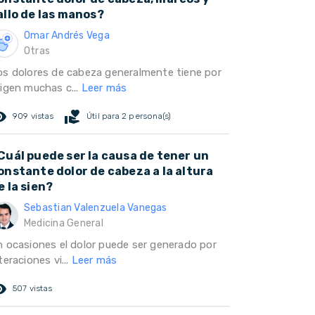
allo de las manos?
Omar Andrés Vega
Otras
os dolores de cabeza generalmente tiene por
rigen muchas c...
Leer más
ed_eye
volunteer_activism
909 vistas
Útil para 2 persona(s)
Cuál puede ser la causa de tener un
onstante dolor de cabeza a la altura
e la sien?
Sebastian Valenzuela Vanegas
Medicina General
n ocasiones el dolor puede ser generado por
teraciones vi...
Leer más
ed_eye
507 vistas