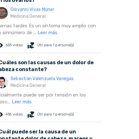
n los ovarios?
Giovanni Vivas Munar
Medicina General
uenas tardes Es un síntoma muy amplio con
n sinnúmero de ...
Leer más
ed_eye
volunteer_activism
633 vistas
Útil para 1 persona(s)
Cuáles son las causas de un dolor de
abeza constante?
Sebastian Valenzuela Vanegas
Medicina General
nicialmente puede ser por tensión en los
úsc...
Leer más
ed_eye
volunteer_activism
435 vistas
Útil para 1 persona(s)
Cuál puede ser la causa de un
onstante dolor de cabeza, mareos y