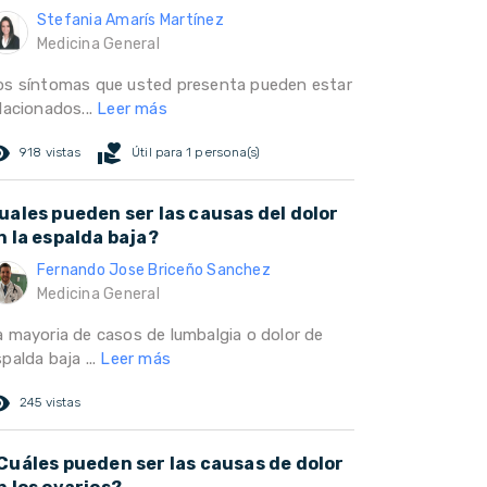
Stefania Amarís Martínez
Medicina General
os síntomas que usted presenta pueden estar
lacionados...
Leer más
ed_eye
volunteer_activism
918 vistas
Útil para 1 persona(s)
uales pueden ser las causas del dolor
n la espalda baja?
Fernando Jose Briceño Sanchez
Medicina General
a mayoria de casos de lumbalgia o dolor de
palda baja ...
Leer más
ed_eye
245 vistas
Cuáles pueden ser las causas de dolor