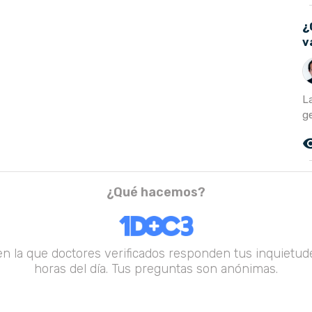
¿
v
L
g
remove_r
¿Qué hacemos?
en la que doctores verificados responden tus inquietude
horas del día. Tus preguntas son anónimas.