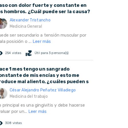
aso con dolor fuerte y constante en
os hombros. ¿Cuál puede ser la causa?
Alexander Tristancho
Medicina General
uede ser secundario a tensión muscular por
la posición o ...
Leer más
ed_eye
volunteer_activism
254 vistas
Útil para 3 persona(s)
ace 1 mes tengo un sangrado
onstante de mis encías y esto me
roduce mal aliento, ¿cuáles pueden s
César Alejandro Peñatez Villadiego
Medicina del trabajo
 principal es una gingivitis y debe hacerse
aluar por un...
Leer más
ed_eye
308 vistas