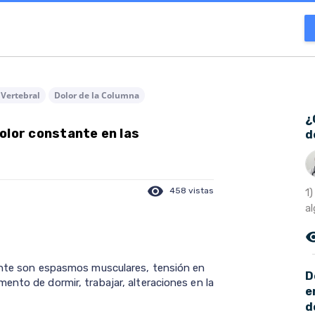
Vertebral
Dolor de la Columna
¿
olor constante en las
d
visibility
458 vistas
1
al
remove_r
tante son espasmos musculares, tensión en
D
ento de dormir, trabajar, alteraciones en la
e
d