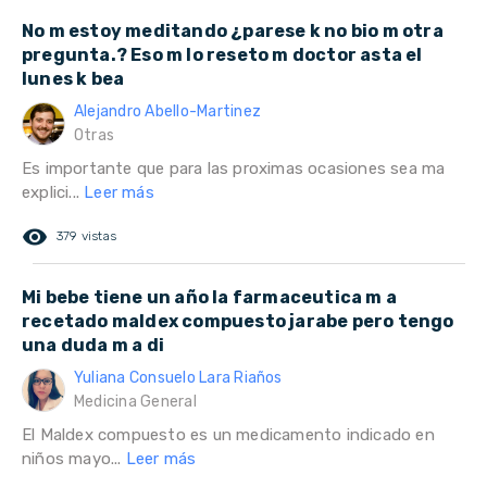
No m estoy meditando ¿parese k no bio m otra
pregunta.? Eso m lo reseto m doctor asta el
lunes k bea
Alejandro Abello-Martinez
Otras
Es importante que para las proximas ocasiones sea ma
explici...
Leer más
remove_red_eye
379 vistas
Mi bebe tiene un año la farmaceutica m a
recetado maldex compuesto jarabe pero tengo
una duda m a di
Yuliana Consuelo Lara Riaños
Medicina General
El Maldex compuesto es un medicamento indicado en
niños mayo...
Leer más