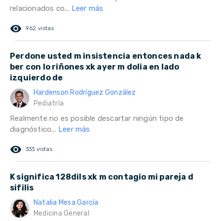
relacionados co...
Leer más
remove_red_eye
962 vistas
Perdone usted m insistencia entonces nada k
ber con lo riñones xk ayer m dolia en lado
izquierdo de
Hardenson Rodríguez González
Pediatría
Realmente no es posible descartar ningún tipo de
diagnóstico...
Leer más
remove_red_eye
333 vistas
K significa 128dils xk m contagio mi pareja d
sifilis
Natalia Mesa García
Medicina General