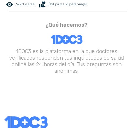
remove_red_eye
volunteer_activism
6270 vistas
Útil para 89 persona(s)
¿Qué hacemos?
1DOC3 es la plataforma en la que doctores
verificados responden tus inquietudes de salud
online las 24 horas del día. Tus preguntas son
anónimas.