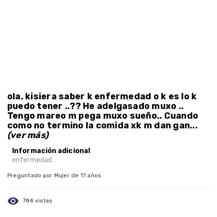
ola. kisiera saber k enfermedad o k es lo k
puedo tener ..?? He adelgasado muxo ..
Tengo mareo m pega muxo sueño.. Cuando
como no termino la comida xk m dan gan...
(ver más)
Información adicional
enfermedad
Preguntado por Mujer de 17 años
visibility
784 vistas