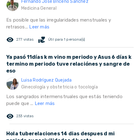
Fernando Jose Briceño Sanchez
Medicina General
Es posible que las irregularidades menstruales y
retrasos...
Leer más
remove_red_eye
volunteer_activism
277 vistas
Útil para 1 persona(s)
Ya pasó 11días k m vino m periodo y Asus 6 días k
termino m periodo tuve relaciónes y sangre de
eso
Luisa Rodríguez Quejada
Ginecología y obstetricia o tocología
Los sangrados intermenstruales que estás teniendo
puede que ...
Leer más
remove_red_eye
233 vistas
Hola tuberelaciones 14 dias despues d mi