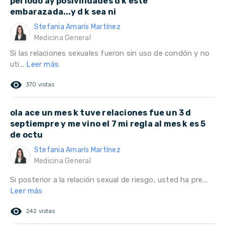
periodo ay posivilidades d k este
embarazada...y d k sea ni
Stefania Amarís Martínez
Medicina General
Si las relaciones sexuales fueron sin uso de condón y no
uti...
Leer más
remove_red_eye
370 vistas
ola ace un mes k tuve relaciones fue un 3 d
septiempre y me vino el 7 mi regla al mes k es 5
de octu
Stefania Amarís Martínez
Medicina General
Si posterior a la relación sexual de riesgo, usted ha pre...
Leer más
remove_red_eye
242 vistas