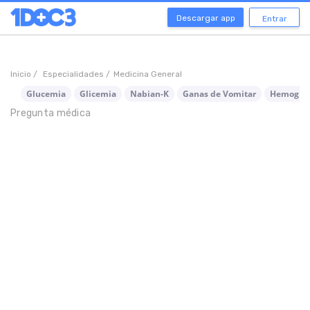
Descargar app
Entrar
Inicio /
Especialidades /
Medicina General
Glucemia
Glicemia
Nabian-K
Ganas de Vomitar
Hemogra
Pregunta médica