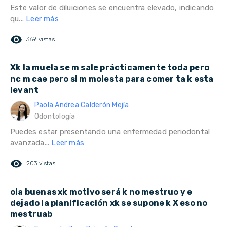
Este valor de diluiciones se encuentra elevado, indicando
qu...
Leer más
remove_red_eye
369 vistas
Xk la muela se m sale prácticamente toda pero
nc m cae pero si m molesta para comer ta k esta
levant
Paola Andrea Calderón Mejía
Odontología
Puedes estar presentando una enfermedad periodontal
avanzada...
Leer más
remove_red_eye
203 vistas
ola buenas xk motivo será k no mestruo y e
dejado la planificación xk se supone k X eso no
mestruab