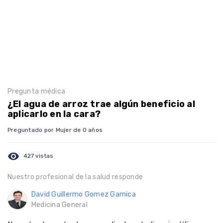
Pregunta médica
¿El agua de arroz trae algún beneficio al
aplicarlo en la cara?
Preguntado por Mujer de 0 años
visibility
427 vistas
Nuestro profesional de la salud responde
David Guillermo Gomez Garnica
Medicina General