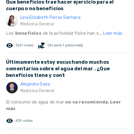
Que beneficios trae hacer ejercicio para el
cuerpo o no beneficios
Lina Elizabeth Porras Santana
Medicina General
Los
beneficios
de la actividad física han s...
Leer más
remove_red_eye
volunteer_activism
1261 vistas
Útil para 1 persona(s)
Últimamente estoy escuchando muchos
comentarios sobre el agua del mar . ¿Que
beneficios tiene y cont
Alejandro Daza
Medicina General
El consumo de agua de mar
no se recomienda. Leer
más
remove_red_eye
429 vistas