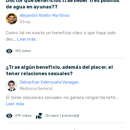
Doctor que beneficios trae beber tres posillos
de agua en ayunas??
Alejandro Abello-Martinez
Otras
Como tal no existe un beneficio claro o que haya sido
des...
Leer más
remove_red_eye
193 vistas
¿Trae algún beneficio, además del placer, el
tener relaciones sexuales?
Sebastian Valenzuela Vanegas
Medicina General
El tener relaciones sexuales no genera ningún benefic...
Leer más
remove_red_eye
volunteer_activism
479 vistas
Útil para 1 persona(s)