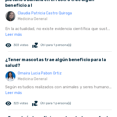
beneficio a l
Claudia Patricia Castro Quiroga
Medicina General
En la actualidad, no existe evidencia científica que sust...
Leer más
remove_red_eye
volunteer_activism
303 vistas
Útil para 1 persona(s)
¿Tener mascotas trae algún beneficio para la
salud?
Omaira Lucia Pabon Ortiz
Medicina General
Según estudios realizados con animales y seres humano...
Leer más
remove_red_eye
volunteer_activism
323 vistas
Útil para 1 persona(s)