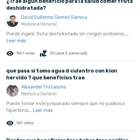
¿Trae algún beneficio para la salud comer fruta
deshidratada?
David Guillermo Gomez Garnica
Medicina General
Puede ingerir fruta deshidratada sin ningún problema,...
Leer más
remove_red_eye
volunteer_activism
1501 vistas
Útil para 2 persona(s)
que pasa si tomo agua d culantro con kion
hervido ? que beneficios trae
Alexander Tristancho
Medicina General
Puede tomar este preparado siempre que no padezca
hipertensi...
Leer más
remove_red_eye
124 vistas