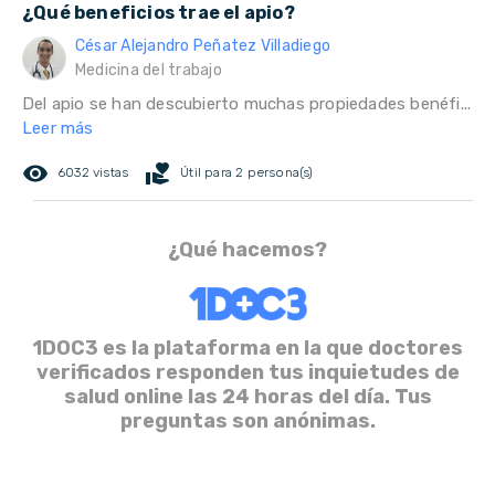
¿Qué beneficios trae el apio?
César Alejandro Peñatez Villadiego
Medicina del trabajo
Del apio se han descubierto muchas propiedades benéfi...
Leer más
remove_red_eye
volunteer_activism
6032 vistas
Útil para 2 persona(s)
¿Qué hacemos?
1DOC3 es la plataforma en la que doctores
verificados responden tus inquietudes de
salud online las 24 horas del día. Tus
preguntas son anónimas.