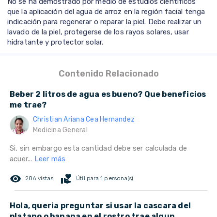
No se ha demostrado por medio de estudios científicos
que la aplicación del agua de arroz en la región facial tenga
indicación para regenerar o reparar la piel. Debe realizar un
lavado de la piel, protegerse de los rayos solares, usar
hidratante y protector solar.
Contenido Relacionado
Beber 2 litros de agua es bueno? Que beneficios
me trae?
Christian Ariana Cea Hernandez
Medicina General
Si, sin embargo esta cantidad debe ser calculada de
acuer...
Leer más
remove_red_eye
volunteer_activism
286 vistas
Útil para 1 persona(s)
Hola, queria preguntar si usar la cascara del
platano o banana en el rostro trae algun