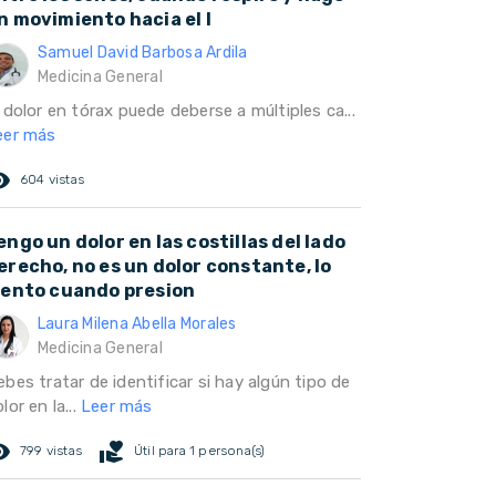
n movimiento hacia el l
Samuel David Barbosa Ardila
Medicina General
 dolor en tórax puede deberse a múltiples ca...
eer más
ed_eye
604 vistas
engo un dolor en las costillas del lado
erecho, no es un dolor constante, lo
iento cuando presion
Laura Milena Abella Morales
Medicina General
bes tratar de identificar si hay algún tipo de
lor en la...
Leer más
ed_eye
volunteer_activism
799 vistas
Útil para 1 persona(s)