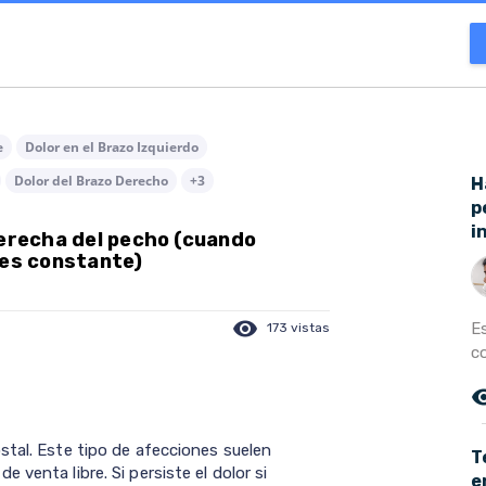
e
Dolor en el Brazo Izquierdo
Dolor del Brazo Derecho
+3
H
p
i
derecha del pecho (cuando
 es constante)
visibility
E
173 vistas
c
remove_r
stal. Este tipo de afecciones suelen
T
venta libre. Si persiste el dolor si
e