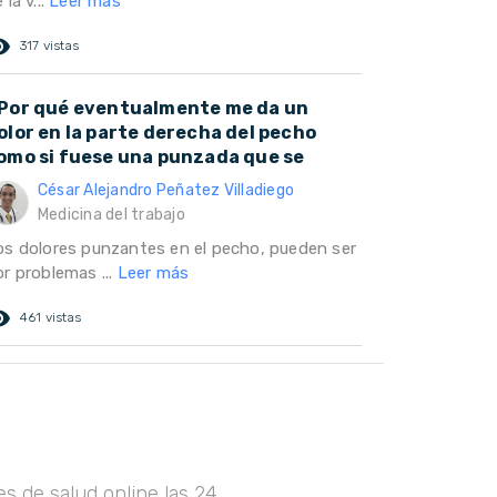
 la v...
Leer más
ed_eye
317 vistas
Por qué eventualmente me da un
olor en la parte derecha del pecho
omo si fuese una punzada que se
César Alejandro Peñatez Villadiego
Medicina del trabajo
os dolores punzantes en el pecho, pueden ser
or problemas ...
Leer más
ed_eye
461 vistas
s de salud online las 24