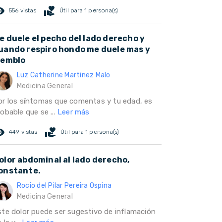
ed_eye
volunteer_activism
556 vistas
Útil para 1 persona(s)
e duele el pecho del lado derecho y
uando respiro hondo me duele mas y
iemblo
Luz Catherine Martinez Malo
Medicina General
or los síntomas que comentas y tu edad, es
obable que se ...
Leer más
ed_eye
volunteer_activism
449 vistas
Útil para 1 persona(s)
olor abdominal al lado derecho,
onstante.
Rocio del Pilar Pereira Ospina
Medicina General
ste dolor puede ser sugestivo de inflamación