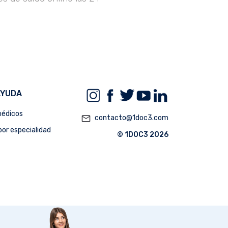
AYUDA
édicos
mail_outline
contacto@1doc3.com
or especialidad
© 1DOC3 2026