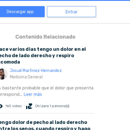
Descargar app
Entrar
Contenido Relacionado
ace varios dias tengo un dolor en el
echo de lado derecho y respiro
ncomoda
Josué Martinez Hernandez
Medicina General
s bastante probable que el dolor que presenta
orrespond...
Leer más
ed_eye
volunteer_activism
160 vistas
Útil para 1 persona(s)
engo dolor de pecho al lado derecho
ntre los senos, cuando respiro y hago