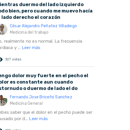
ientras duermo del lado izquierdo
odo bien, pero cuando me muevo hacía
l lado derecho el corazón
César Alejandro Peñatez Villadiego
Medicina del trabajo
o, realmente no es normal. La frecuencia
rdíaca y ...
Leer más
ed_eye
327 vistas
engo dolor muy fuerte en el pecho el
olor es constante aun cuando
stornudo o duermo de lado el do
Fernando Jose Briceño Sanchez
Medicina General
ebes saber que el dolor en el pecho puede ser
ausado por d...
Leer más