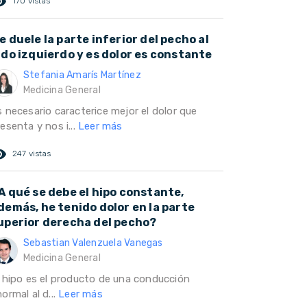
ed_eye
170 vistas
e duele la parte inferior del pecho al
ado izquierdo y es dolor es constante
Stefania Amarís Martínez
Medicina General
s necesario caracterice mejor el dolor que
esenta y nos i...
Leer más
ed_eye
247 vistas
A qué se debe el hipo constante,
demás, he tenido dolor en la parte
uperior derecha del pecho?
Sebastian Valenzuela Vanegas
Medicina General
l hipo es el producto de una conducción
ormal al d...
Leer más