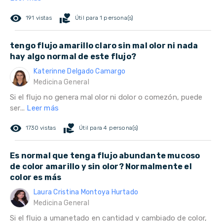
remove_red_eye
volunteer_activism
191 vistas
Útil para 1 persona(s)
tengo flujo amarillo claro sin mal olor ni nada
hay algo normal de este flujo?
Katerinne Delgado Camargo
Medicina General
Si el flujo no genera mal olor ni dolor o comezón, puede
ser...
Leer más
remove_red_eye
volunteer_activism
1730 vistas
Útil para 4 persona(s)
Es normal que tenga flujo abundante mucoso
de color amarillo y sin olor? Normalmente el
color es más
Laura Cristina Montoya Hurtado
Medicina General
Si el flujo a umanetado en cantidad y cambiado de color,