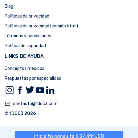
Blog
Políticas de privacidad
Políticas de privacidad (versión html)
Términos y condiciones
Política de seguridad
LINKS DE AYUDA
Conceptos médicos
Respuestas por especialidad
mail_outline
contacto@1doc3.com
© 1DOC3 2026
Inicia tu consulta $ 24,99 USD