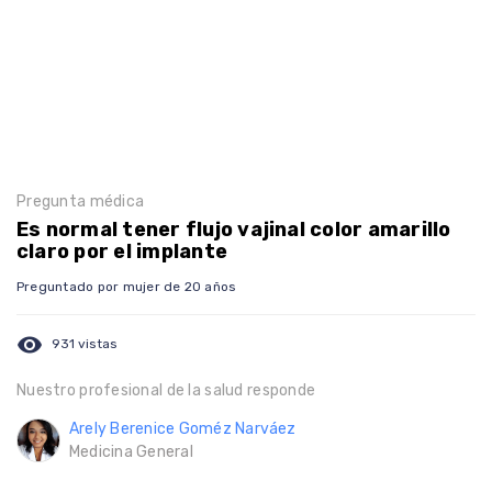
Pregunta médica
Es normal tener flujo vajinal color amarillo
claro por el implante
Preguntado por mujer de 20 años
visibility
931 vistas
Nuestro profesional de la salud responde
Arely Berenice Goméz Narváez
Medicina General