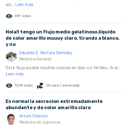
así...
Leer más
remove_red_eye
487 vistas
Hola!! tengo un flujo medio gelatinoso,líquido
de color amarillo muuuy claro, tirando a blanco,
y no
Eduardo E. Ventura Semidey
Medicina General
Este flujo podría resultar normal en días no fértiles. Si el...
Leer más
remove_red_eye
volunteer_activism
1228 vistas
Útil para 1 persona(s)
Es normal la secrecion extremadamente
abundante y de color amarillo claro
Arturo Polanco
Medicina de urgencias