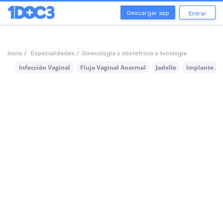
Descargar app
Entrar
Inicio /
Especialidades /
Ginecología y obstetricia o tocología
Infección Vaginal
Flujo Vaginal Anormal
Jadelle
Implante An