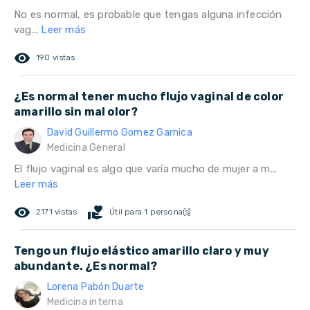
No es normal, es probable que tengas alguna infección
vag...
Leer más
remove_red_eye
190 vistas
¿Es normal tener mucho flujo vaginal de color
amarillo sin mal olor?
David Guillermo Gomez Garnica
Medicina General
El flujo vaginal es algo que varía mucho de mujer a m...
Leer más
remove_red_eye
volunteer_activism
2171 vistas
Útil para 1 persona(s)
Tengo un flujo elástico amarillo claro y muy
abundante. ¿Es normal?
Lorena Pabón Duarte
Medicina interna