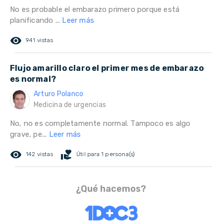
No es probable el embarazo primero porque está
planificando ...
Leer más
remove_red_eye
941 vistas
Flujo amarillo claro el primer mes de embarazo
es normal?
Arturo Polanco
Medicina de urgencias
No, no es completamente normal. Tampoco es algo
grave, pe...
Leer más
remove_red_eye
volunteer_activism
142 vistas
Útil para 1 persona(s)
¿Qué hacemos?