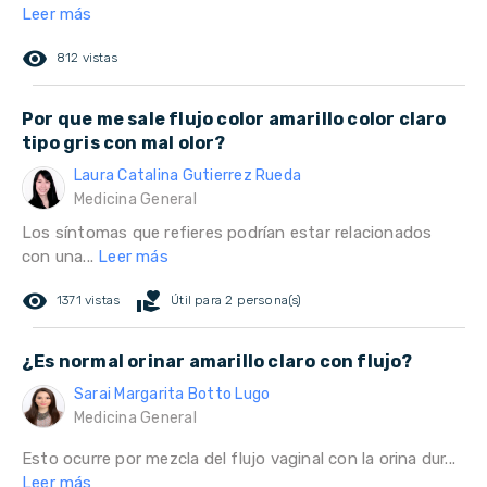
Leer más
remove_red_eye
812 vistas
Por que me sale flujo color amarillo color claro
tipo gris con mal olor?
Laura Catalina Gutierrez Rueda
Medicina General
Los síntomas que refieres podrían estar relacionados
con una...
Leer más
remove_red_eye
volunteer_activism
1371 vistas
Útil para 2 persona(s)
¿Es normal orinar amarillo claro con flujo?
Sarai Margarita Botto Lugo
Medicina General
Esto ocurre por mezcla del flujo vaginal con la orina dur...
Leer más