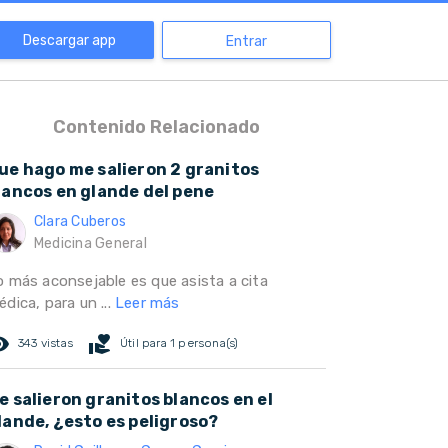
Descargar app
Entrar
Contenido Relacionado
ue hago me salieron 2 granitos
lancos en glande del pene
Clara Cuberos
Medicina General
o más aconsejable es que asista a cita
dica, para un ...
Leer más
ed_eye
volunteer_activism
343 vistas
Útil para 1 persona(s)
e salieron granitos blancos en el
lande, ¿esto es peligroso?