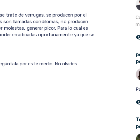
 se trate de verrugas, se producen por el
C
les son llamadas condilomas, no producen
m
molestas, generar picor. Para lo cual es
poder erradicarlas oportunamente ya que se
remove_r
p
p
regúntala por este medio. No olvides
P
remove_r
T
p