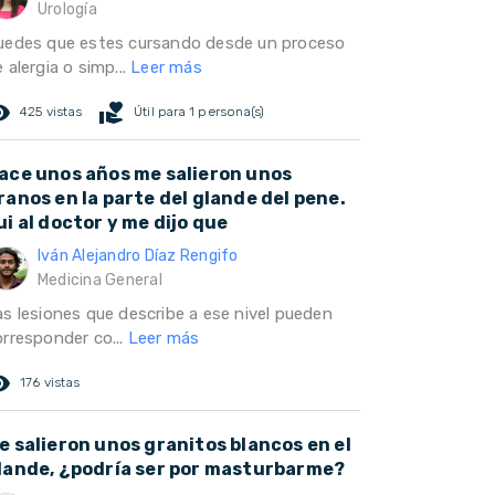
Urología
uedes que estes cursando desde un proceso
 alergia o simp...
Leer más
ed_eye
volunteer_activism
425 vistas
Útil para 1 persona(s)
ace unos años me salieron unos
ranos en la parte del glande del pene.
ui al doctor y me dijo que
Iván Alejandro Díaz Rengifo
Medicina General
as lesiones que describe a ese nivel pueden
orresponder co...
Leer más
ed_eye
176 vistas
e salieron unos granitos blancos en el
lande, ¿podría ser por masturbarme?