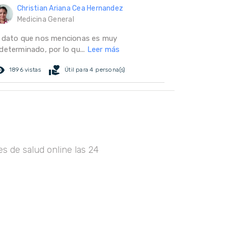
Christian Ariana Cea Hernandez
Medicina General
l dato que nos mencionas es muy
determinado, por lo qu...
Leer más
ed_eye
volunteer_activism
1896 vistas
Útil para 4 persona(s)
s de salud online las 24