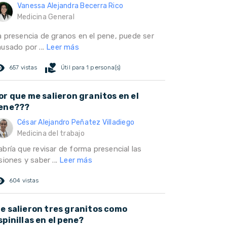
Vanessa Alejandra Becerra Rico
Medicina General
a presencia de granos en el pene, puede ser
ausado por ...
Leer más
ed_eye
volunteer_activism
657 vistas
Útil para 1 persona(s)
or que me salieron granitos en el
ene???
César Alejandro Peñatez Villadiego
Medicina del trabajo
bría que revisar de forma presencial las
siones y saber ...
Leer más
ed_eye
604 vistas
e salieron tres granitos como
spinillas en el pene?