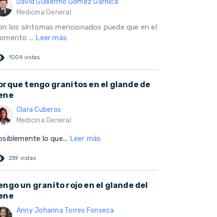
David Guillermo Gomez Garnica
Medicina General
on los síntomas mencionados puede que en el
omento ...
Leer más
ed_eye
1004 vistas
orque tengo granitos en el glande de
ene
Clara Cuberos
Medicina General
osiblemente lo que...
Leer más
ed_eye
259 vistas
engo un granito rojo en el glande del
ene
Anny Johanna Torres Fonseca