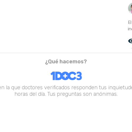
E
in
remove_r
¿Qué hacemos?
en la que doctores verificados responden tus inquietude
horas del día. Tus preguntas son anónimas.