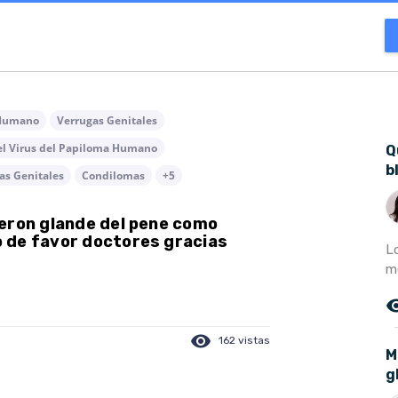
 Humano
Verrugas Genitales
l Virus del Papiloma Humano
Q
b
as Genitales
Condilomas
+5
ieron glande del pene como
 de favor doctores gracias
L
mé
remove_r
visibility
162 vistas
M
g