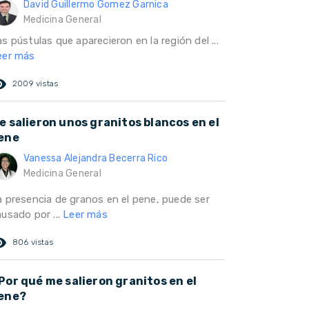
David Guillermo Gomez Garnica
Medicina General
s pústulas que aparecieron en la región del ...
eer más
ed_eye
2009 vistas
e salieron unos granitos blancos en el
ene
Vanessa Alejandra Becerra Rico
Medicina General
a presencia de granos en el pene, puede ser
ausado por ...
Leer más
ed_eye
806 vistas
Por qué me salieron granitos en el
ene?