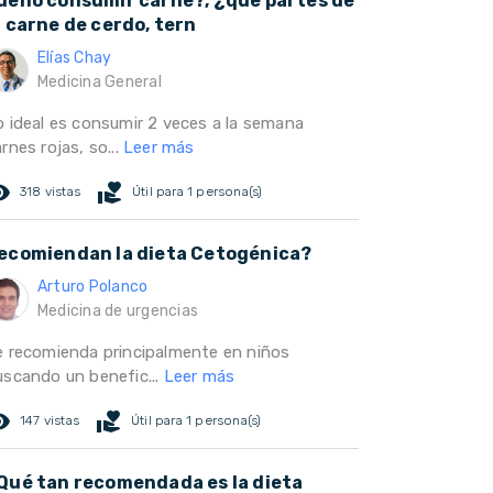
ueno consumir carne?, ¿que partes de
a carne de cerdo, tern
Elías Chay
Medicina General
o ideal es consumir 2 veces a la semana
rnes rojas, so...
Leer más
ed_eye
volunteer_activism
318 vistas
Útil para 1 persona(s)
ecomiendan la dieta Cetogénica?
Arturo Polanco
Medicina de urgencias
e recomienda principalmente en niños
uscando un benefic...
Leer más
ed_eye
volunteer_activism
147 vistas
Útil para 1 persona(s)
Qué tan recomendada es la dieta