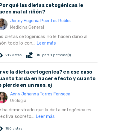
Por qué las dietas cetogénicas le
acen mal al riñón?
Jenny Eugenia Puentes Robles
Medicina General
as dietas cetogenicas no le hacen daño al
ñón todo lo con...
Leer más
ed_eye
volunteer_activism
213 vistas
Útil para 1 persona(s)
irve la dieta cetogenica? en ese caso
uanto tarda en hacer efecto y cuanto
e pierde en un mes, ej
Anny Johanna Torres Fonseca
Urología
e ha demostrado que la dieta cetogénica es
ectiva sobreto...
Leer más
ed_eye
186 vistas