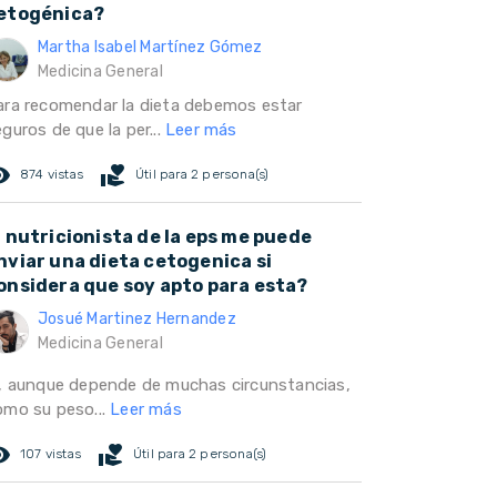
etogénica?
Martha Isabel Martínez Gómez
Medicina General
ara recomendar la dieta debemos estar
guros de que la per...
Leer más
ed_eye
volunteer_activism
874 vistas
Útil para 2 persona(s)
l nutricionista de la eps me puede
nviar una dieta cetogenica si
onsidera que soy apto para esta?
Josué Martinez Hernandez
Medicina General
í, aunque depende de muchas circunstancias,
omo su peso...
Leer más
ed_eye
volunteer_activism
107 vistas
Útil para 2 persona(s)