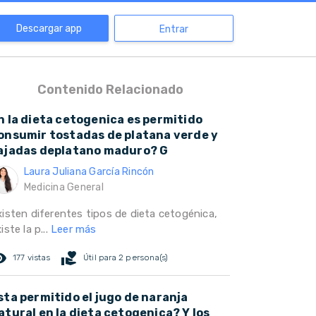
Descargar app
Entrar
Contenido Relacionado
n la dieta cetogenica es permitido
onsumir tostadas de platana verde y
ajadas deplatano maduro? G
Laura Juliana García Rincón
Medicina General
xisten diferentes tipos de dieta cetogénica,
iste la p...
Leer más
ed_eye
volunteer_activism
177 vistas
Útil para 2 persona(s)
sta permitido el jugo de naranja
atural en la dieta cetogenica? Y los