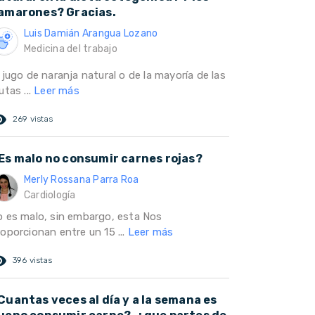
amarones? Gracias.
Luis Damián Arangua Lozano
Medicina del trabajo
 jugo de naranja natural o de la mayoría de las
utas ...
Leer más
ed_eye
269 vistas
Es malo no consumir carnes rojas?
Merly Rossana Parra Roa
Cardiología
o es malo, sin embargo, esta Nos
oporcionan entre un 15 ...
Leer más
ed_eye
396 vistas
Cuantas veces al día y a la semana es