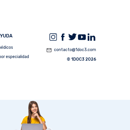
AYUDA
édicos
mail_outline
contacto@1doc3.com
or especialidad
© 1DOC3 2026