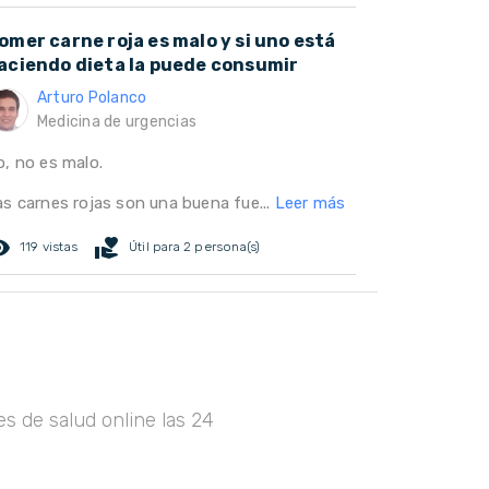
omer carne roja es malo y si uno está
aciendo dieta la puede consumir
Arturo Polanco
Medicina de urgencias
o, no es malo.
as carnes rojas son una buena fue...
Leer más
ed_eye
volunteer_activism
119 vistas
Útil para 2 persona(s)
s de salud online las 24