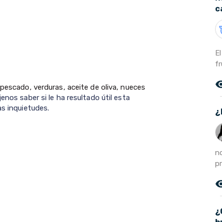
c
El
fr
remove_r
 pescado, verduras, aceite de oliva, nueces
nos saber si le ha resultado útil esta
as inquietudes.
¿
n
pr
remove_r
¿