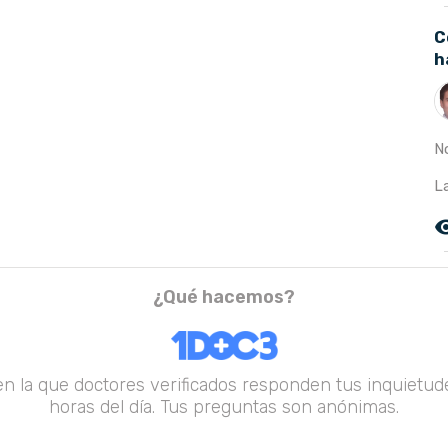
C
h
N
L
remove_r
¿Qué hacemos?
en la que doctores verificados responden tus inquietude
horas del día. Tus preguntas son anónimas.