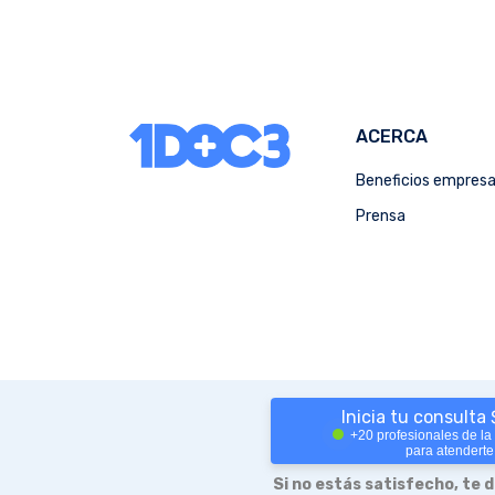
ACERCA
Beneficios empres
Prensa
Inicia tu consulta
+20 profesionales de la
para atenderte
Si no estás satisfecho, te 