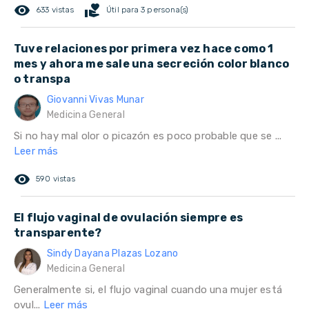
remove_red_eye
volunteer_activism
633 vistas
Útil para 3 persona(s)
Tuve relaciones por primera vez hace como 1
mes y ahora me sale una secreción color blanco
o transpa
Giovanni Vivas Munar
Medicina General
Si no hay mal olor o picazón es poco probable que se ...
Leer más
remove_red_eye
590 vistas
El flujo vaginal de ovulación siempre es
transparente?
Sindy Dayana Plazas Lozano
Medicina General
Generalmente si, el flujo vaginal cuando una mujer está
ovul...
Leer más