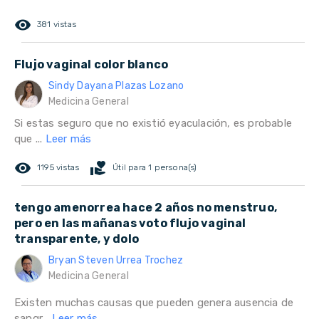
remove_red_eye
381 vistas
Flujo vaginal color blanco
Sindy Dayana Plazas Lozano
Medicina General
Si estas seguro que no existió eyaculación, es probable
que ...
Leer más
remove_red_eye
volunteer_activism
1195 vistas
Útil para 1 persona(s)
tengo amenorrea hace 2 años no menstruo,
pero en las mañanas voto flujo vaginal
transparente, y dolo
Bryan Steven Urrea Trochez
Medicina General
Existen muchas causas que pueden genera ausencia de
sangr...
Leer más