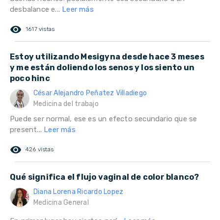
desbalance e...
Leer más
remove_red_eye
1617 vistas
Estoy utilizando Mesigyna desde hace 3 meses
y me están doliendo los senos y los siento un
poco hinc
César Alejandro Peñatez Villadiego
Medicina del trabajo
Puede ser normal, ese es un efecto secundario que se
present...
Leer más
remove_red_eye
426 vistas
Qué significa el flujo vaginal de color blanco?
Diana Lorena Ricardo Lopez
Medicina General