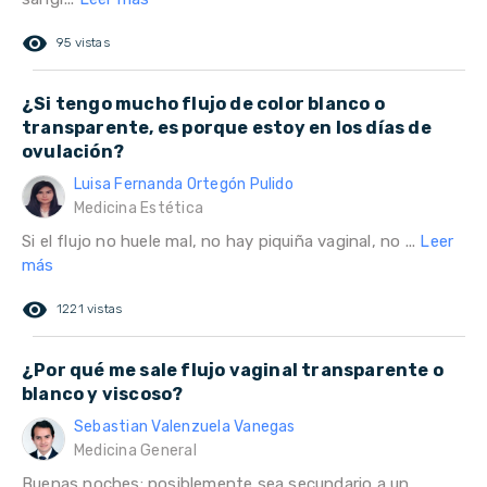
remove_red_eye
95 vistas
¿Si tengo mucho flujo de color blanco o
transparente, es porque estoy en los días de
ovulación?
Luisa Fernanda Ortegón Pulido
Medicina Estética
Si el flujo no huele mal, no hay piquiña vaginal, no ...
Leer
más
remove_red_eye
1221 vistas
¿Por qué me sale flujo vaginal transparente o
blanco y viscoso?
Sebastian Valenzuela Vanegas
Medicina General
Buenas noches: posiblemente sea secundario a un