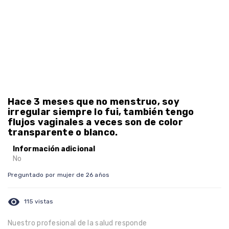
Hace 3 meses que no menstruo, soy
irregular siempre lo fui, también tengo
flujos vaginales a veces son de color
transparente o blanco.
Información adicional
No
Preguntado por mujer de 26 años
visibility
115 vistas
Nuestro profesional de la salud responde