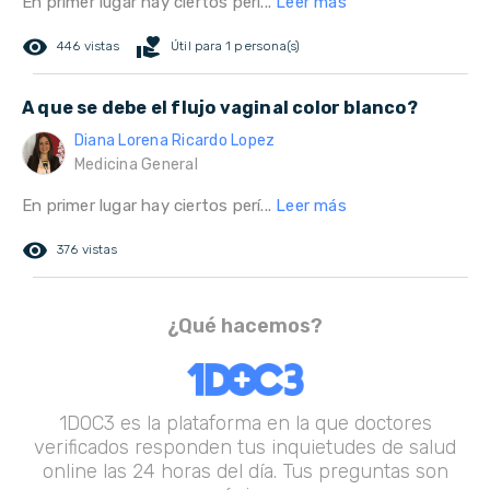
En primer lugar hay ciertos perí...
Leer más
remove_red_eye
volunteer_activism
446 vistas
Útil para 1 persona(s)
A que se debe el flujo vaginal color blanco?
Diana Lorena Ricardo Lopez
Medicina General
En primer lugar hay ciertos perí...
Leer más
remove_red_eye
376 vistas
¿Qué hacemos?
1DOC3 es la plataforma en la que doctores
verificados responden tus inquietudes de salud
online las 24 horas del día. Tus preguntas son