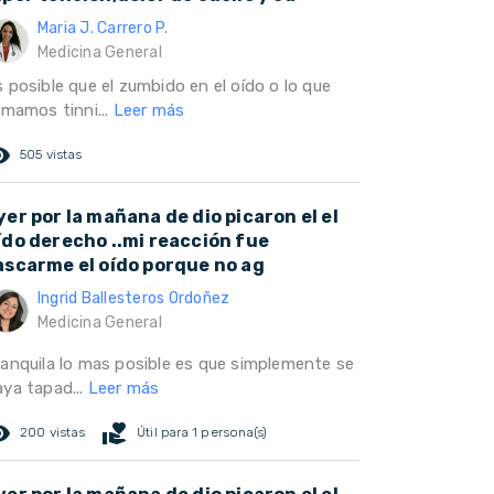
Maria J. Carrero P.
Medicina General
 posible que el zumbido en el oído o lo que
amamos tinni...
Leer más
ed_eye
505 vistas
yer por la mañana de dio picaron el el
ído derecho ..mi reacción fue
ascarme el oído porque no ag
Ingrid Ballesteros Ordoñez
Medicina General
ranquila lo mas posible es que simplemente se
aya tapad...
Leer más
ed_eye
volunteer_activism
200 vistas
Útil para 1 persona(s)