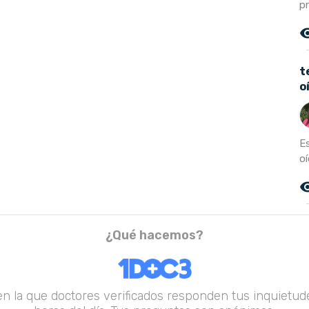
p
remove_r
t
o
E
oí
remove_r
¿Qué hacemos?
en la que doctores verificados responden tus inquietude