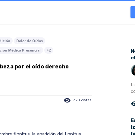
dición
Dolor de Oídos
ción Médica Presencial
+2
N
e
beza por el oído derecho
L
co
visibility
378 vistas
remove_r
E
i
h
mbre tinnitus, la aparición del tinnitus