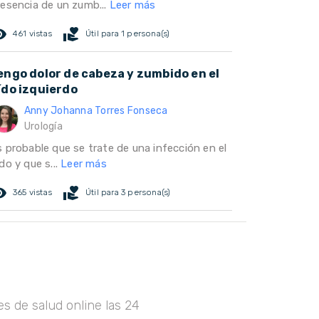
resencia de un zumb...
Leer más
ed_eye
volunteer_activism
461 vistas
Útil para 1 persona(s)
engo dolor de cabeza y zumbido en el
ído izquierdo
Anny Johanna Torres Fonseca
Urología
s probable que se trate de una infección en el
do y que s...
Leer más
ed_eye
volunteer_activism
365 vistas
Útil para 3 persona(s)
s de salud online las 24