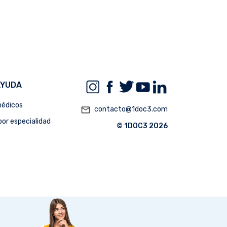
AYUDA
édicos
mail_outline
contacto@1doc3.com
or especialidad
© 1DOC3 2026