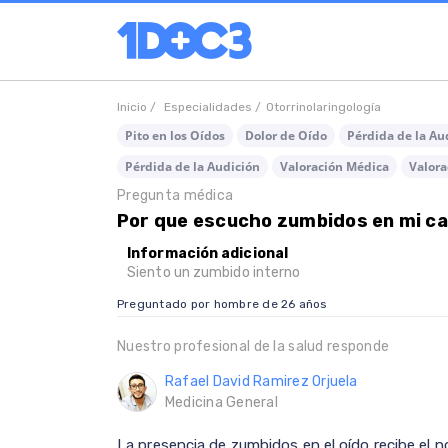
Inicio /
Especialidades /
Otorrinolaringología
Pito en los Oídos
Dolor de Oído
Pérdida de la Au
Pérdida de la Audición
Valoración Médica
Valora
Pregunta médica
Por que escucho zumbidos en mi ca
Información adicional
Siento un zumbido interno
Preguntado por hombre de 26 años
Nuestro profesional de la salud responde
Rafael David Ramirez Orjuela
Medicina General
La presencia de zumbidos en el oído recibe el no