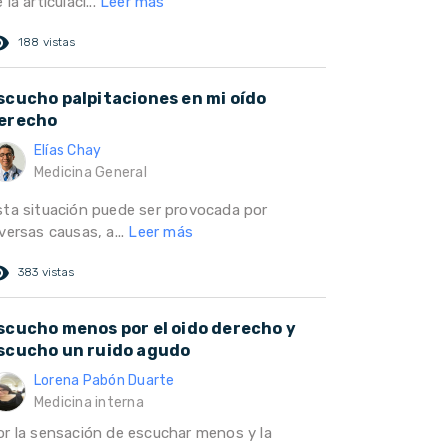
 la articulaci...
Leer más
ed_eye
188 vistas
scucho palpitaciones en mi oído
erecho
Elías Chay
Medicina General
sta situación puede ser provocada por
versas causas, a...
Leer más
ed_eye
383 vistas
scucho menos por el oido derecho y
scucho un ruido agudo
Lorena Pabón Duarte
Medicina interna
or la sensación de escuchar menos y la