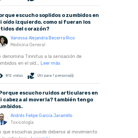
orque escucho soplidos o zumbidos en
i oído izquierdo, como si fueran los
atidos del corazón?
Vanessa Alejandra Becerra Rico
Medicina General
e denomina Tinnitus a la sensación de
mbidos en el oíd...
Leer más
ed_eye
volunteer_activism
812 vistas
Útil para 1 persona(s)
Porque escucho ruidos articulares en
i cabeza al moverla? también tengo
umbidos.
Andrés Felipe García Jaramillo
Toxicología
o que escuchas puede deberse al movimiento