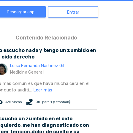
Descargar app
Entrar
Contenido Relacionado
o escucho nada y tengo un zumbido en
l oído derecho
Luisa Fernanda Martinez Gil
Medicina General
o más común es que haya mucha cera en el
nducto auditi...
Leer más
ed_eye
volunteer_activism
435 vistas
Útil para 1 persona(s)
scucho un zumbido en el oido
zquierdo, me han diagnosticado con
iper tencion,dolor de cuello y ca