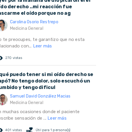
yer por la mañana de dio picaron el el
ído derecho ..mi reacción fue
ascarme el oído porque no ag
Carolina Osorio Restrepo
Medicina General
o te preocupes, te garantizo que no esta
lacionado con...
Leer más
ed_eye
270 vistas
qué puedo tener si mi oído derecho se
apó? No tengo dolor, solo escuchó un
umbido y tengo dificul
Samuel David González Macias
Medicina General
n muchas ocasiones donde el paciente
escribe sensación de ...
Leer más
ed_eye
volunteer_activism
401 vistas
Útil para 1 persona(s)