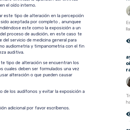
n el oído interno.
ar este tipo de alteración en la percepción
a sido aceptada por completo , anunquee
Es
endiéndose este como la exposición a un
ll
 del proceso de audición, en este caso te
remove_r
 del servicio de medicina general para
mo audiometria y timpanometria con el fin
eza auditiva.
a
e tipo de alteración se encuentran los
o
os cuales deben ser formulados una vez
r
sar alteración o que pueden causar
o de los audífonos y evitar la exposición a
T
h
ión adicional por favor escríbenos.
remove_r