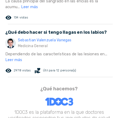
La causa principal del sangrado en las encías es la
acumu...
Leer más
remove_red_eye
134 vistas
¿Qué debo hacer si tengo llagas en los labios?
Sebastian Valenzuela Vanegas
Medicina General
Dependiendo de las características de las lesiones en...
Leer más
remove_red_eye
volunteer_activism
2978 vistas
Útil para 12 persona(s)
¿Qué hacemos?
1DOC3 es la plataforma en la que doctores
verificados responden tus inquietudes de salud