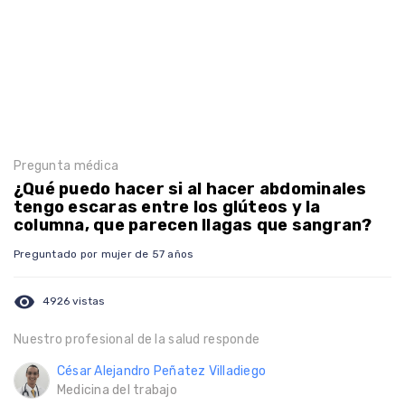
Pregunta médica
¿Qué puedo hacer si al hacer abdominales
tengo escaras entre los glúteos y la
columna, que parecen llagas que sangran?
Preguntado por mujer de 57 años
visibility
4926 vistas
Nuestro profesional de la salud responde
César Alejandro Peñatez Villadiego
Medicina del trabajo