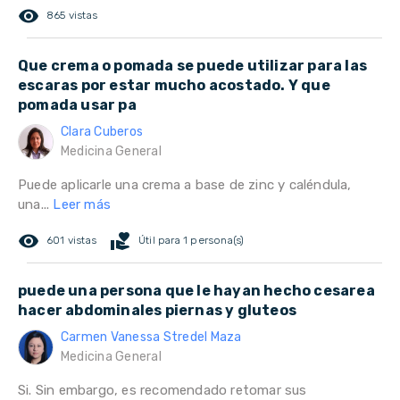
remove_red_eye
865 vistas
Que crema o pomada se puede utilizar para las
escaras por estar mucho acostado. Y que
pomada usar pa
Clara Cuberos
Medicina General
Puede aplicarle una crema a base de zinc y caléndula,
una...
Leer más
remove_red_eye
volunteer_activism
601 vistas
Útil para 1 persona(s)
puede una persona que le hayan hecho cesarea
hacer abdominales piernas y gluteos
Carmen Vanessa Stredel Maza
Medicina General
Si. Sin embargo, es recomendado retomar sus