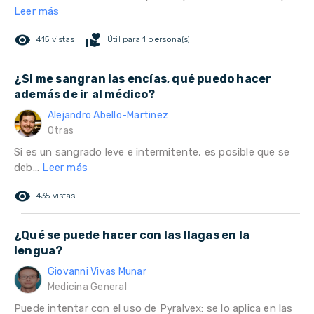
Leer más
remove_red_eye
volunteer_activism
415 vistas
Útil para 1 persona(s)
¿Si me sangran las encías, qué puedo hacer
además de ir al médico?
Alejandro Abello-Martinez
Otras
Si es un sangrado leve e intermitente, es posible que se
deb...
Leer más
remove_red_eye
435 vistas
¿Qué se puede hacer con las llagas en la
lengua?
Giovanni Vivas Munar
Medicina General
Puede intentar con el uso de Pyralvex: se lo aplica en las