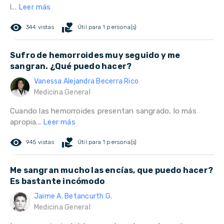
l...
Leer más
remove_red_eye
volunteer_activism
344 vistas
Útil para 1 persona(s)
Sufro de hemorroides muy seguido y me
sangran. ¿Qué puedo hacer?
Vanessa Alejandra Becerra Rico
Medicina General
Cuando las hemorroides presentan sangrado, lo más
apropia...
Leer más
remove_red_eye
volunteer_activism
945 vistas
Útil para 1 persona(s)
Me sangran mucho las encías, que puedo hacer?
Es bastante incómodo
Jaime A. Betancurth G.
Medicina General