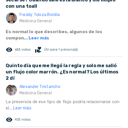
con una toall
Freddy Toloza Bonilla
Medicina General
Es normal lo que describes, algunos de los
compon...
Leer más
remove_red_eye
volunteer_activism
653 vistas
Útil para 1 persona(s)
Quinto día que me llegó la regla y solo me salió
un flujo color marrón. ¿Es normal? Los últimos
2 dí
Alexander Tristancho
Medicina General
La presencia de ese tipo de flujo podría relacionarse con
el...
Leer más
remove_red_eye
433 vistas