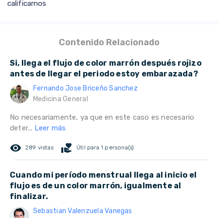
calificarnos
Contenido Relacionado
Si, llega el flujo de color marrón después rojizo
antes de llegar el periodo estoy embarazada?
Fernando Jose Briceño Sanchez
Medicina General
No necesariamente, ya que en este caso es necesario
deter...
Leer más
remove_red_eye
volunteer_activism
289 vistas
Útil para 1 persona(s)
Cuando mi período menstrual llega al inicio el
flujo es de un color marrón, igualmente al
finalizar.
Sebastian Valenzuela Vanegas