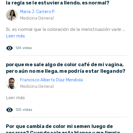
la regla se le estuviera llendo, es normal?
Maria J. Carrero P.
Medicina General
Si, es normal que la coloración de la menstruación varíe ...
Leer más
remove_red_eye
124 vistas
porque me sale algo de color café de mi vagina,
pero aún no me llega, me podría estar llegando?
Francisco Alberto Díaz Mendiola
Medicina General
Leer más
remove_red_eye
120 vistas
Por que cambia de color mi semen luego de
secarse? Cuando sale esta blanco y me limpio