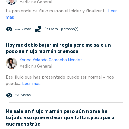
Medicina General
La presencia de flujo marrón al iniciar y finalizar l...
Leer
más
remove_red_eye
volunteer_activism
637 vistas
Útil para 1 persona(s)
Hoy me debio bajar mi regla pero me sale un
poco de flujo marrón cremoso
Karina Yolanda Camacho Méndez
Medicina General
Ese flujo que has presentado puede ser normal y nos
puede...
Leer más
remove_red_eye
125 vistas
Me sale un flujo marrón pero aún no me ha
bajado eso quiere decir que faltas poco para
que menstrúe