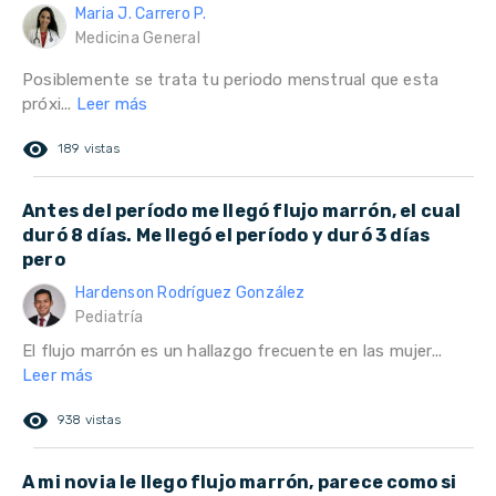
Maria J. Carrero P.
Medicina General
Posiblemente se trata tu periodo menstrual que esta
próxi...
Leer más
remove_red_eye
189 vistas
Antes del período me llegó flujo marrón, el cual
duró 8 días. Me llegó el período y duró 3 días
pero
Hardenson Rodríguez González
Pediatría
El flujo marrón es un hallazgo frecuente en las mujer...
Leer más
remove_red_eye
938 vistas
A mi novia le llego flujo marrón, parece como si