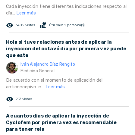
Cada inyección tiene diferentes indicaciones respecto al
día...
Leer más
remove_red_eye
volunteer_activism
3402 vistas
Útil para 1 persona(s)
Hola si tuve relaciones antes de aplicar la
inyeccion del octavó dia por primera vez puede
que este
Iván Alejandro Díaz Rengifo
Medicina General
De acuerdo con el momento de aplicación del
anticoncepivo in...
Leer más
remove_red_eye
213 vistas
A cuantos dias de aplicar la inyección de
Cyclofem por primera vez es recomendable
para tener rela