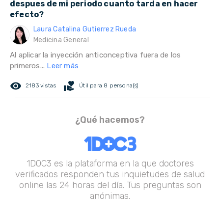
despues de mi periodo cuanto tarda en hacer
efecto?
Laura Catalina Gutierrez Rueda
Medicina General
Al aplicar la inyección anticonceptiva fuera de los
primeros...
Leer más
remove_red_eye
volunteer_activism
2183 vistas
Útil para 8 persona(s)
¿Qué hacemos?
1DOC3 es la plataforma en la que doctores
verificados responden tus inquietudes de salud
online las 24 horas del día. Tus preguntas son
anónimas.