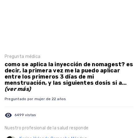
Pregunta médica
como se aplica la inyección de nomagest? es
decir, la primera vez me la puedo aplicar
entre los primeros 3 días de mi
menstruación, y las siguientes dosis si a...
(ver más)
Preguntado por mujer de 22 años
visibility
6499 vistas
Nuestro profesional de la salud responde