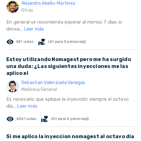
Alejandro Abello-Martinez
Otras
En general se recomienda esperar al menos 7 dias si
desea...
Leer más
remove_red_eye
volunteer_activism
541 vistas
Útil para 3 persona(s)
Estoy utilizando Nomagest pero me ha surgido
una duda: ¿Las siguientes inyecciones me las
aplico el
Sebastian Valenzuela Vanegas
Medicina General
Es necesario que aplique la inyección siempre el octavo
día...
Leer más
remove_red_eye
volunteer_activism
6061 vistas
Útil para 4 persona(s)
Si me aplico la inyeccion nomagest al octavo dia