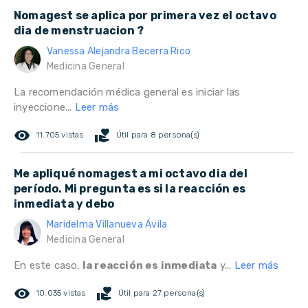
Nomagest se aplica por primera vez el octavo
dia de menstruacion ?
Vanessa Alejandra Becerra Rico
Medicina General
La recomendación médica general es iniciar las
inyeccione...
Leer más
remove_red_eye
volunteer_activism
11.705 vistas
Útil para 8 persona(s)
Me apliqué nomagest a mi octavo dia del
período. Mi pregunta es si la reacción es
inmediata y debo
Maridelma Villanueva Ávila
Medicina General
En este caso,
la reacción es inmediata
y...
Leer más
remove_red_eye
volunteer_activism
10.035 vistas
Útil para 27 persona(s)