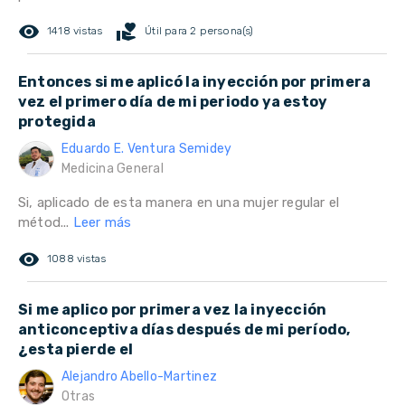
remove_red_eye
volunteer_activism
1418 vistas
Útil para 2 persona(s)
Entonces si me aplicó la inyección por primera
vez el primero día de mi periodo ya estoy
protegida
Eduardo E. Ventura Semidey
Medicina General
Si, aplicado de esta manera en una mujer regular el
métod...
Leer más
remove_red_eye
1088 vistas
Si me aplico por primera vez la inyección
anticonceptiva días después de mi período,
¿esta pierde el
Alejandro Abello-Martinez
Otras